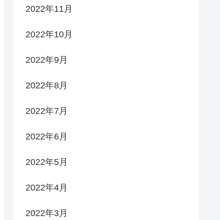
2022年11月
2022年10月
2022年9月
2022年8月
2022年7月
2022年6月
2022年5月
2022年4月
2022年3月