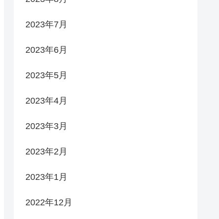
2023年7月
2023年6月
2023年5月
2023年4月
2023年3月
2023年2月
2023年1月
2022年12月