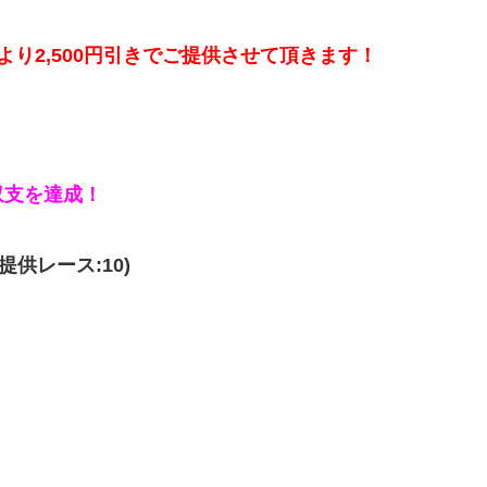
通常より2,500円引きでご提供させて頂きます！
収支を達成！
ご提供レース:10)