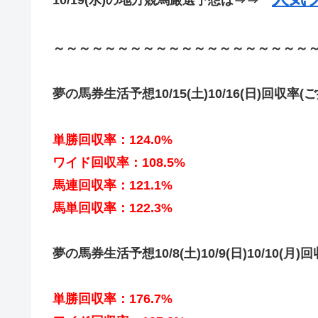
10/19(水)の地方競馬厳選予想は⇒⇒
～～～～～～～～～～～～～～～～～～～～
夢の馬券生活予想10/15(土)10/16(日)回収率(
単勝回収率：124.0%
ワイド回収率：108.5%
馬連回収率：121.1%
馬単回収率：122.3%
夢の馬券生活予想10/8(土)10/9(日)10/10(月
単勝回収率：176.7%