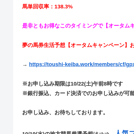
馬単回収率：138.3%
是非ともお得なこのタイミングで【オータム
夢の馬券生活予想【オータムキャンペーン】
→
https://toushi-keiba.work/members/cf/gp
※お申し込み期限は10/22(土)午前8時です
※銀行振込、カード決済でのお申し込みが可
お申し込み、お待ちしております。
人気