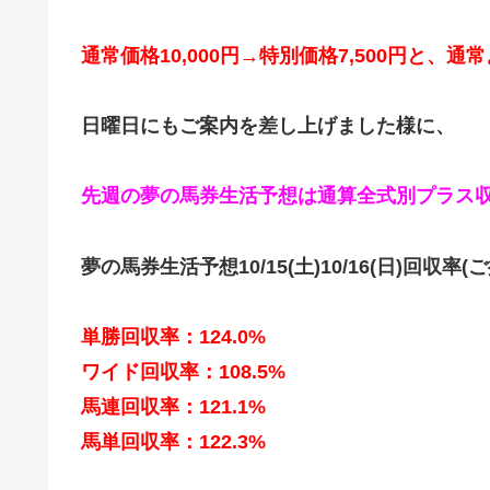
通常価格10,000円→特別価格7,500円と、
日曜日にもご案内を差し上げました様に、
先週の夢の馬券生活予想は通算全式別プラス
夢の馬券生活予想10/15(土)10/16(日)回収率(
単勝回収率：124.0%
ワイド回収率：108.5%
馬連回収率：121.1%
馬単回収率：122.3%