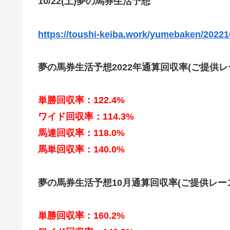
10/22(土)夢の馬券生活予想
https://toushi-keiba.work/yumebaken/20221
夢の馬券生活予想2022年通算回収率(ご提供レース:
単勝回収率：122.4%
ワイド回収率：114.3%
馬連回収率：118.0%
馬単回収率：140.0%
夢の馬券生活予想10月通算回収率(ご提供レース:46
単勝回収率：160.2%