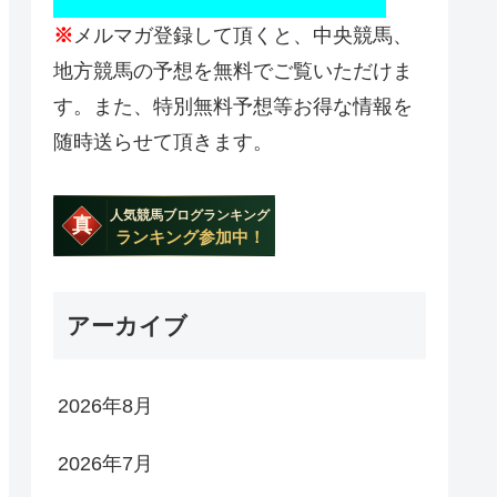
※
メルマガ登録して頂くと、中央競馬、
地方競馬の予想を無料でご覧いただけま
す。また、特別無料予想等お得な情報を
随時送らせて頂きます。
アーカイブ
2026年8月
2026年7月