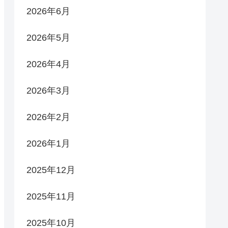
2026年6月
2026年5月
2026年4月
2026年3月
2026年2月
2026年1月
2025年12月
2025年11月
2025年10月