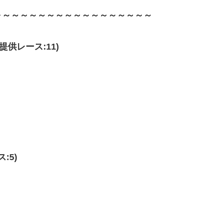
～～～～～～～～～～～～～～～～～～
ご提供レース:11)
:5)