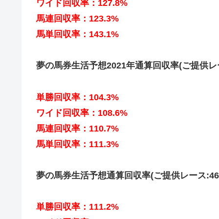
ワイド回収率：127.8%
馬連回収率：123.3%
馬単回収率：143.1%
夢の馬券生活予想2021年通算回収率(ご提供レース
単勝回収率：104.3%
ワイド回収率：108.6%
馬連回収率：110.7%
馬単回収率：111.3%
夢の馬券生活予想通算回収率(ご提供レース:4660)
単勝回収率：111.2%