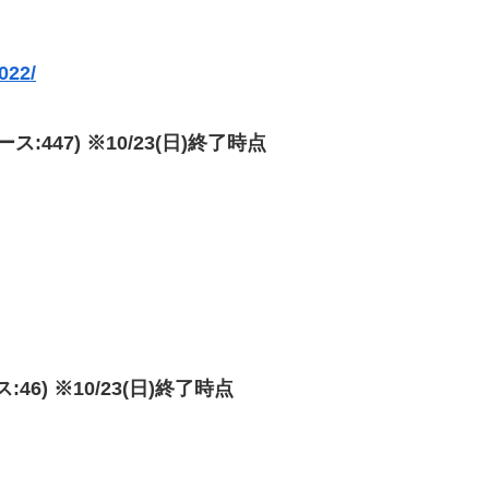
022/
447) ※10/23(日)終了時点
) ※10/23(日)終了時点