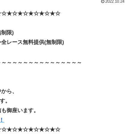
2022.10.24
★☆★☆★☆★☆★☆★☆
制限)
全レース無料提供(無制限)
～～～～～～～～～～～～～～～～
中から、
ます。
信も御座います。
！
★☆★☆★☆★☆★☆★☆