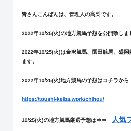
皆さんこんばんは、管理人の高梨です。
2022年10/25(火)の地方競馬予想を公開致しま
2022年10/25(火)は金沢競馬、園田競馬
ます。
2022年10/25(火)地方競馬の予想はコチラから
https://toushi-keiba.work/chihou/
人気
10/25(火)の地方競馬厳選予想は⇒⇒