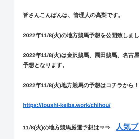
皆さんこんばんは、管理人の高梨です。
2022年11/8(火)の地方競馬予想を公開致しまし
2022年11/8(火)は金沢競馬、園田競馬、
予想となります。
2022年11/8(火)地方競馬の予想はコチラから
https://toushi-keiba.work/chihou/
人気ブ
11/8(火)の地方競馬厳選予想は⇒⇒