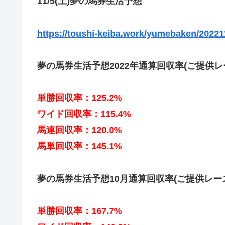
11/5(土)夢の馬券生活予想
https://toushi-keiba.work/yumebaken/20221
夢の馬券生活予想2022年通算回収率(ご提供レース:
単勝回収率：125.2%
ワイド回収率：115.4%
馬連回収率：120.0%
馬単回収率：145.1%
夢の馬券生活予想10月通算回収率(ご提供レース:
単勝回収率：167.7%