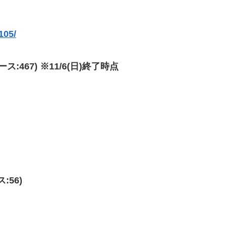
105/
467) ※11/6(日)終了時点
56)