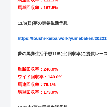
馬連回収率：112.5%
馬単回収率：167.5%
11/6(日)夢の馬券生活予想
https://toushi-keiba.work/yumebaken/20221
夢の馬券生活予想11/5(土)回収率(ご提供レース:
単勝回収率：240.0%
ワイド回収率：140.0%
馬連回収率：76.1%
馬単回収率：173.9%