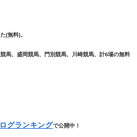
た(無料)。
名古屋競馬、盛岡競馬、門別競馬、川崎競馬、計6場の無料
！
ログランキング
で公開中！