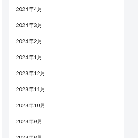
2024年4月
2024年3月
2024年2月
2024年1月
2023年12月
2023年11月
2023年10月
2023年9月
2023年8月