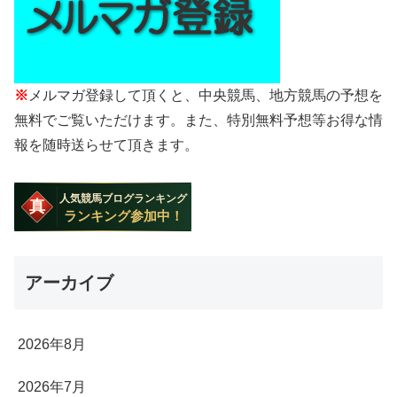
※
メルマガ登録して頂くと、中央競馬、地方競馬の予想を
無料でご覧いただけます。また、特別無料予想等お得な情
報を随時送らせて頂きます。
アーカイブ
2026年8月
2026年7月