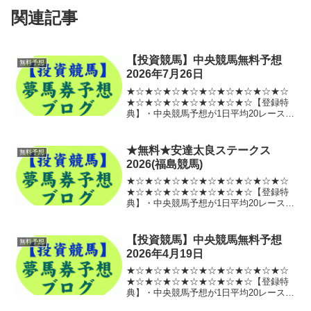
関連記事
【投資競馬】中央競馬無料予想
無料予想
2026年7月26日
★☆★☆★☆★☆★☆★☆★☆★☆★☆
★☆★☆★☆★☆★☆★☆★☆【登録特
典】・中央競馬予想が1日平均20レース無
料提供(無制限)・ばんえいを除く地方競馬
の予想を新馬戦以外全レース無料提供(無
制限)・【夢の馬券生活予想】ご提供レー
★無料★安達太良ステークス
無料予想
スの中から、...
2026(福島競馬)
★☆★☆★☆★☆★☆★☆★☆★☆★☆
★☆★☆★☆★☆★☆★☆★☆【登録特
典】・中央競馬予想が1日平均20レース無
料提供(無制限)・ばんえいを除く地方競馬
の予想を新馬戦以外全レース無料提供(無
制限)・【夢の馬券生活予想】ご提供レー
【投資競馬】中央競馬無料予想
無料予想
スの中から、...
2026年4月19日
★☆★☆★☆★☆★☆★☆★☆★☆★☆
★☆★☆★☆★☆★☆★☆★☆【登録特
典】・中央競馬予想が1日平均20レース無
料提供(無制限)・ばんえいを除く地方競馬