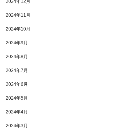
2024年12月
2024年11月
2024年10月
2024年9月
2024年8月
2024年7月
2024年6月
2024年5月
2024年4月
2024年3月