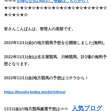
⇒⇒⇒
お得な公式LINEのご登録はこちらから！
★☆★☆★☆★☆★☆★☆★☆★☆★☆★☆★☆★☆★☆
★☆★☆★☆
皆さんこんばんは、管理人の高梨です。
2022年11/11(金)の地方競馬予想を公開致しました(無料)。
2022年11/11(金)は名古屋競馬、川崎競馬、計2場の無料予
想となります。
2022年11/11(金)地方競馬の予想はコチラから！
https://toushi-keiba.work/chihou/
人気ブログ
11/11(金)の地方競馬厳選予想は⇒⇒