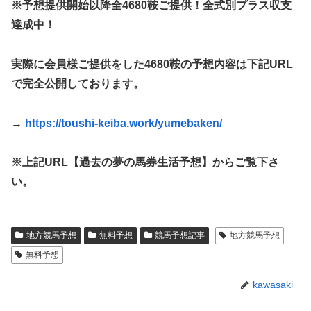
※予想提供開始以降全4680鞍ご提供！全式別プラス収支
達成中！
実際に会員様ご提供をした4680鞍の予想内容は下記URL
で完全公開しております。
→
https://toushi-keiba.work/yumebaken/
※上記URL【過去の夢の馬券生活予想】からご覧下さ
い。
地方競馬予想
無料予想
競馬予想記事
地方競馬予想
無料予想
kawasaki