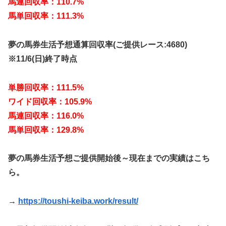
馬連回収率：110.7%
馬単回収率：111.3%
夢の馬券生活予想通算回収率(ご提供レース:4680)
※11/6(日)終了時点
単勝回収率：111.5%
ワイド回収率：105.9%
馬連回収率：116.0%
馬単回収率：129.8%
夢の馬券生活予想ご提供開始後～現在までの実績はこち
ら。
→
https://toushi-keiba.work/result/