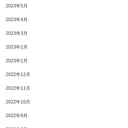
2023年5月
2023年4月
2023年3月
2023年2月
2023年1月
2022年12月
2022年11月
2022年10月
2022年9月