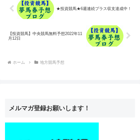
★投資競馬★6週連続プラス収支達成中！
【投資競馬】中央競馬無料予想2022年11
月12日
ホーム
地方競馬予想
メルマガ登録お願いします！