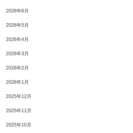
2026年6月
2026年5月
2026年4月
2026年3月
2026年2月
2026年1月
2025年12月
2025年11月
2025年10月