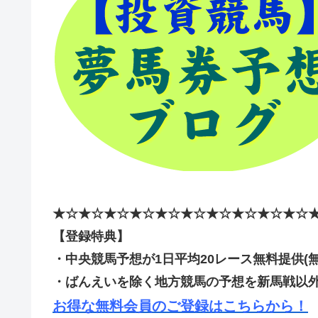
★☆★☆★☆★☆★☆★☆★☆★☆★☆★☆
【登録特典】
・中央競馬予想が1日平均20レース無料提供(無
・ばんえいを除く地方競馬の予想を新馬戦以外
お得な無料会員のご登録はこちらから！