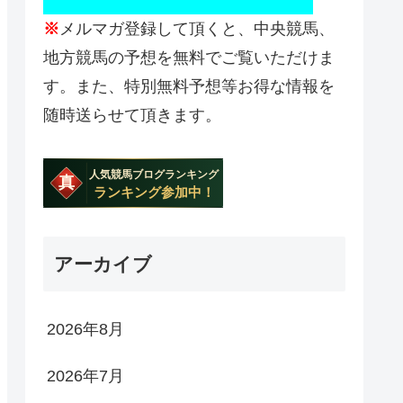
※
メルマガ登録して頂くと、中央競馬、
地方競馬の予想を無料でご覧いただけま
す。また、特別無料予想等お得な情報を
随時送らせて頂きます。
アーカイブ
2026年8月
2026年7月