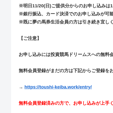
※明日11/20(日)ご提供分からのお申し込みは1
※銀行振込、カード決済でのお申し込みが可
※既に夢の馬券生活会員の方は引き続き宜し
【ご注意】
お申し込みには投資競馬ドリームスへの無料
無料会員登録がまだの方は下記からご登録を
→
https://toushi-keiba.work/entry/
無料会員登録済みの方で、お申し込みが上手