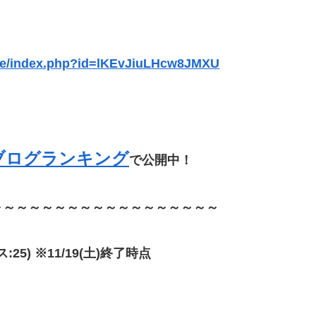
ase/index.php?id=lKEvJiuLHcw8JMXU
ブログランキング
で公開中！
～～～～～～～～～～～～～～～～～～
) ※11/19(土)終了時点