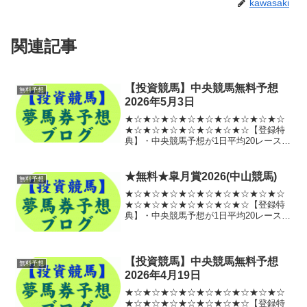
kawasaki
関連記事
【投資競馬】中央競馬無料予想
無料予想
2026年5月3日
★☆★☆★☆★☆★☆★☆★☆★☆★☆
★☆★☆★☆★☆★☆★☆★☆【登録特
典】・中央競馬予想が1日平均20レース無
料提供(無制限)・ばんえいを除く地方競馬
の予想を新馬戦以外全レース無料提供(無
制限)・【夢の馬券生活予想】ご提供レー
★無料★皐月賞2026(中山競馬)
無料予想
スの中から、...
★☆★☆★☆★☆★☆★☆★☆★☆★☆
★☆★☆★☆★☆★☆★☆★☆【登録特
典】・中央競馬予想が1日平均20レース無
料提供(無制限)・ばんえいを除く地方競馬
の予想を新馬戦以外全レース無料提供(無
制限)・【夢の馬券生活予想】ご提供レー
スの中から、...
【投資競馬】中央競馬無料予想
無料予想
2026年4月19日
★☆★☆★☆★☆★☆★☆★☆★☆★☆
★☆★☆★☆★☆★☆★☆★☆【登録特