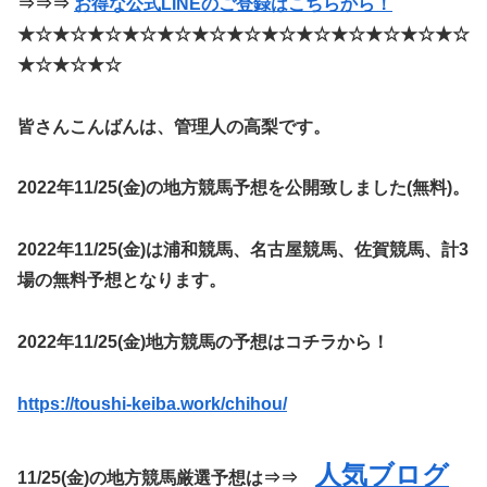
⇒⇒⇒
お得な公式LINEのご登録はこちらから！
★☆★☆★☆★☆★☆★☆★☆★☆★☆★☆★☆★☆★☆
★☆★☆★☆
皆さんこんばんは、管理人の高梨です。
2022年11/25(金)の地方競馬予想を公開致しました(無料)。
2022年11/25(金)は浦和競馬、名古屋競馬、佐賀競馬、計3
場の無料予想となります。
2022年11/25(金)地方競馬の予想はコチラから！
https://toushi-keiba.work/chihou/
人気ブログ
11/25(金)の地方競馬厳選予想は⇒⇒