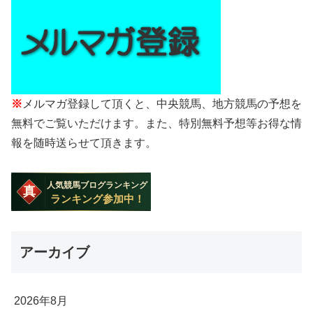
※
メルマガ登録して頂くと、中央競馬、地方競馬の予想を
無料でご覧いただけます。また、特別無料予想等お得な情
報を随時送らせて頂きます。
アーカイブ
2026年8月