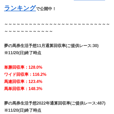
ランキング
で公開中！
～～～～～～～～～～～～～～～～～～～～～～～～～～
～～～～～～～～～～～～
夢の馬券生活予想11月通算回収率(ご提供レース:30)
※11/20(日)終了時点
単勝回収率：128.0%
ワイド回収率：116.2%
馬連回収率：123.4%
馬単回収率：148.3%
夢の馬券生活予想2022年通算回収率(ご提供レース:487)
※11/20(日)終了時点