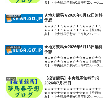
典】・中央競馬予想が1日平均20レース無
料提供(無制限)・ばんえいを除く地方競馬
の予想を新馬戦以外全レース無料提供(無
制限)・【夢の馬券生活予想】ご提供レー
★地方競馬★2026年6月12日無料
地方競馬予想
スの中から、...
予想
★☆★☆★☆★☆★☆★☆★☆★☆★☆
★☆★☆★☆★☆★☆★☆★☆【登録特
典】・中央競馬予想が1日平均20レース無
料提供(無制限)・ばんえいを除く地方競馬
の予想を新馬戦以外全レース無料提供(無
制限)・【夢の馬券生活予想】ご提供レー
★地方競馬★2026年6月13日無料
地方競馬予想
スの中から、...
予想
★☆★☆★☆★☆★☆★☆★☆★☆★☆
★☆★☆★☆★☆★☆★☆★☆【登録特
典】・中央競馬予想が1日平均20レース無
料提供(無制限)・ばんえいを除く地方競馬
の予想を新馬戦以外全レース無料提供(無
制限)・【夢の馬券生活予想】ご提供レー
【投資競馬】中央競馬無料予想
無料予想
スの中から、...
2026年7月25日
★☆★☆★☆★☆★☆★☆★☆★☆★☆
★☆★☆★☆★☆★☆★☆★☆【登録特
典】・中央競馬予想が1日平均20レース無
料提供(無制限)・ばんえいを除く地方競馬
の予想を新馬戦以外全レース無料提供(無
制限)・【夢の馬券生活予想】ご提供レー