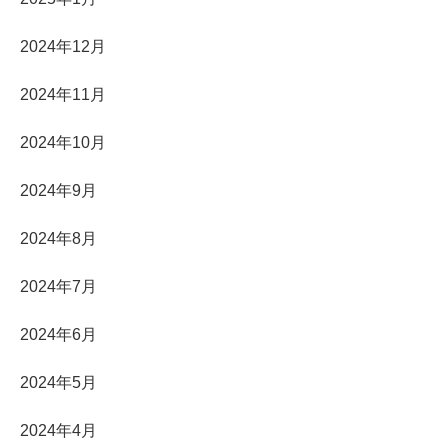
2024年12月
2024年11月
2024年10月
2024年9月
2024年8月
2024年7月
2024年6月
2024年5月
2024年4月