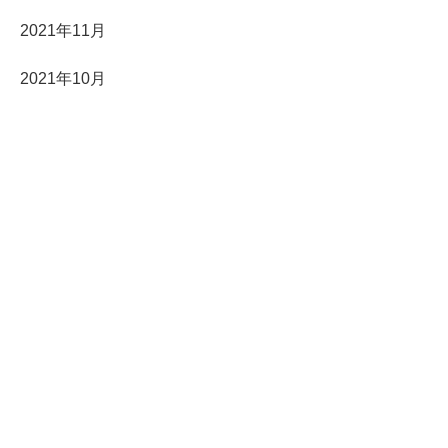
2021年11月
2021年10月