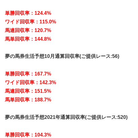
単勝回収率：124.4%
ワイド回収率：115.0%
馬連回収率：120.7%
馬単回収率：144.8%
夢の馬券生活予想10月通算回収率(ご提供レース:56)
単勝回収率：167.7%
ワイド回収率：142.3%
馬連回収率：151.5%
馬単回収率：188.7%
夢の馬券生活予想2021年通算回収率(ご提供レース:520)
単勝回収率：104.3%