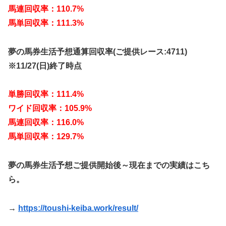
馬連回収率：110.7%
馬単回収率：111.3%
夢の馬券生活予想通算回収率(ご提供レース:4711)
※11/27(日)終了時点
単勝回収率：111.4%
ワイド回収率：105.9%
馬連回収率：116.0%
馬単回収率：129.7%
夢の馬券生活予想ご提供開始後～現在までの実績はこち
ら。
→
https://toushi-keiba.work/result/