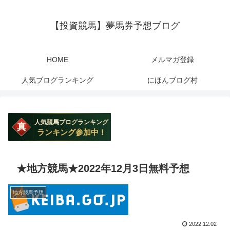
【投資競馬】夢馬券予想ブログ
HOME
メルマガ登録
人気ブログランキング
にほんブログ村
★地方競馬★2022年12月3日無料予想
地方競馬予想
2022.12.02