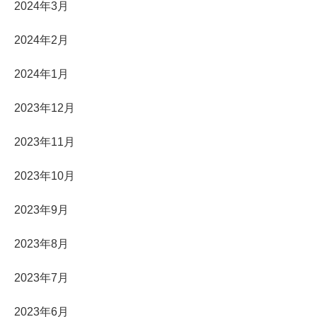
2024年3月
2024年2月
2024年1月
2023年12月
2023年11月
2023年10月
2023年9月
2023年8月
2023年7月
2023年6月