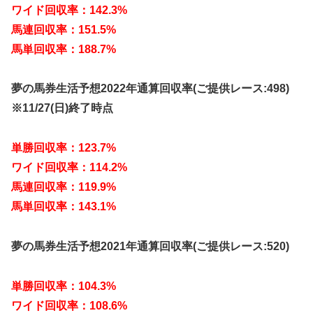
ワイド回収率：142.3%
馬連回収率：151.5%
馬単回収率：188.7%
夢の馬券生活予想2022年通算回収率(ご提供レース:498)
※11/27(日)終了時点
単勝回収率：123.7%
ワイド回収率：114.2%
馬連回収率：119.9%
馬単回収率：143.1%
夢の馬券生活予想2021年通算回収率(ご提供レース:520)
単勝回収率：104.3%
ワイド回収率：108.6%