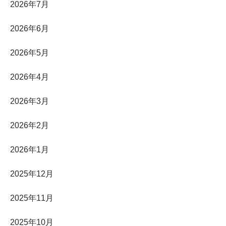
2026年7月
2026年6月
2026年5月
2026年4月
2026年3月
2026年2月
2026年1月
2025年12月
2025年11月
2025年10月