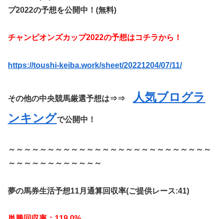
プ2022の予想を公開中！(無料)
チャンピオンズカップ2022の予想はコチラから！
https://toushi-keiba.work/sheet/20221204/07/11/
人気ブログラ
その他の中央競馬厳選予想は⇒⇒
ンキング
で公開中！
～～～～～～～～～～～～～～～～～～～～～～～～～～
～～～～～～～～～～～～
夢の馬券生活予想11月通算回収率(ご提供レース:41)
単勝回収率：119.0%