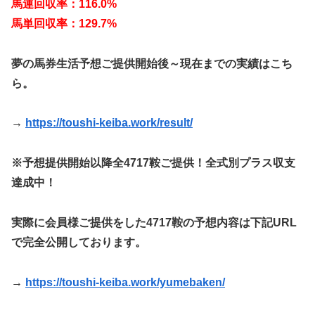
馬連回収率：116.0%
馬単回収率：129.7%
夢の馬券生活予想ご提供開始後～現在までの実績はこち
ら。
→
https://toushi-keiba.work/result/
※予想提供開始以降全4717鞍ご提供！全式別プラス収支
達成中！
実際に会員様ご提供をした4717鞍の予想内容は下記URL
で完全公開しております。
→
https://toushi-keiba.work/yumebaken/