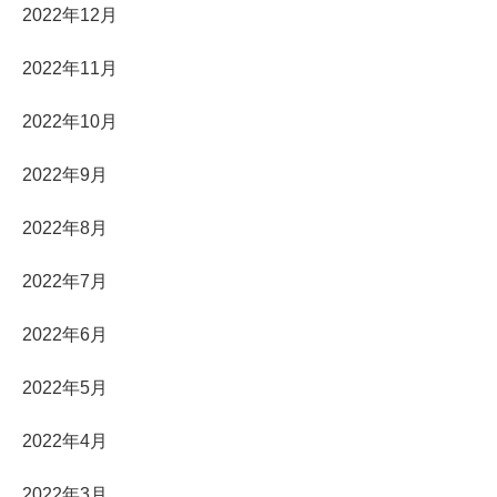
2022年12月
2022年11月
2022年10月
2022年9月
2022年8月
2022年7月
2022年6月
2022年5月
2022年4月
2022年3月