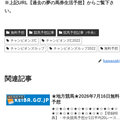
※上記URL【過去の夢の馬券生活予想】からご覧下さ
い。
無料予想
競馬予想記事
競馬予想記事（中央）
チャンピオンズC
チャンピオンズC2022
チャンピオンズカップ
チャンピオンズカップ2022
無料予想
kawasaki
関連記事
★地方競馬★2026年7月16日無料
地方競馬予想
予想
★☆★☆★☆★☆★☆★☆★☆★☆★☆
★☆★☆★☆★☆★☆★☆★☆【登録特
典】・中央競馬予想が1日平均20レース無
料提供(無制限)・ばんえいを除く地方競馬
の予想を新馬戦以外全レース無料提供(無