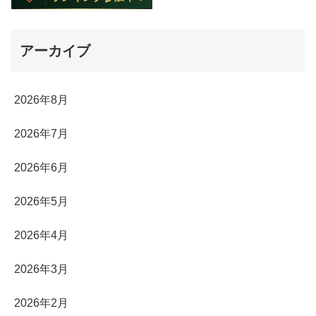
アーカイブ
2026年8月
2026年7月
2026年6月
2026年5月
2026年4月
2026年3月
2026年2月