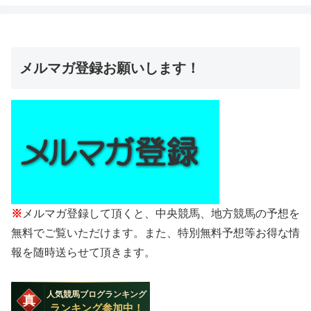
メルマガ登録お願いします！
※
メルマガ登録して頂くと、中央競馬、地方競馬の予想を
無料でご覧いただけます。また、特別無料予想等お得な情
報を随時送らせて頂きます。