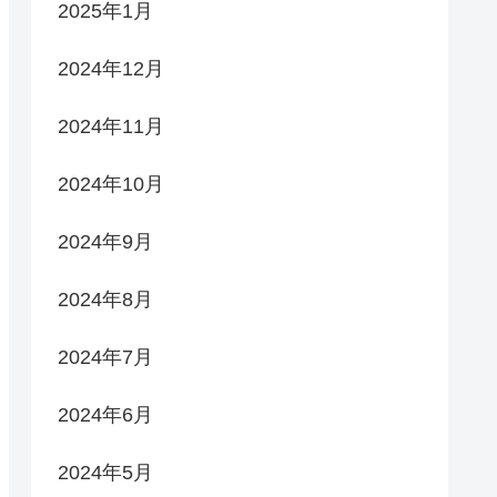
2025年1月
2024年12月
2024年11月
2024年10月
2024年9月
2024年8月
2024年7月
2024年6月
2024年5月