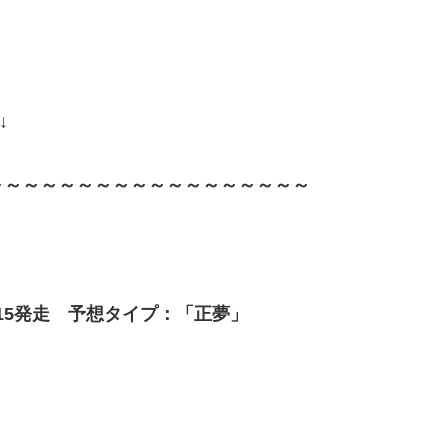
↓
～～～～～～～～～～～～～～～～～～
4:15発走 予想タイプ：「正夢」