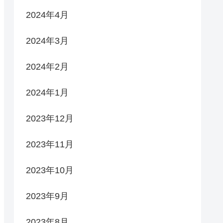
2024年4月
2024年3月
2024年2月
2024年1月
2023年12月
2023年11月
2023年10月
2023年9月
2023年8月