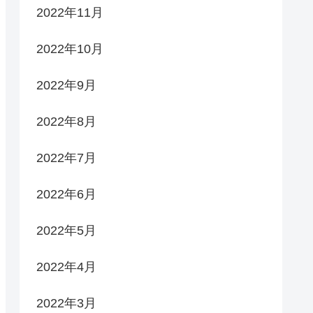
2022年11月
2022年10月
2022年9月
2022年8月
2022年7月
2022年6月
2022年5月
2022年4月
2022年3月