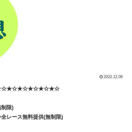
2022.12.09
★☆★☆★☆★☆★☆★☆
制限)
全レース無料提供(無制限)