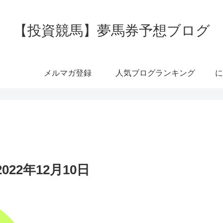
【投資競馬】夢馬券予想ブログ
メルマガ登録
人気ブログランキング
に
22年12月10日