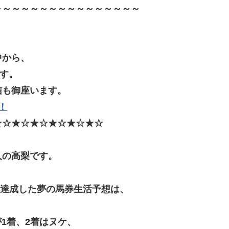
～～～～～～～～～～～～～～～～
中から、
ます。
信も御座います。
！
★☆★☆★☆★☆★☆★☆
人の高梨です。
を達成した夢の馬券生活予想は、
が1着、2着はヌケ、