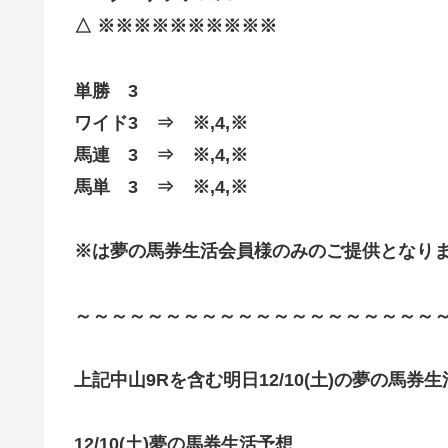
△ ※※※※※※※※※※
単勝 3
ワイド3 ⇒ ※,4,※
馬連 3 ⇒ ※,4,※
馬単 3 ⇒ ※,4,※
※は夢の馬券生活会員様のみのご提供となり
～～～～～～～～～～～～～～～～～～～～
上記中山9Rを含む明日12/10(土)の夢の馬
12/10(土)夢の馬券生活予想