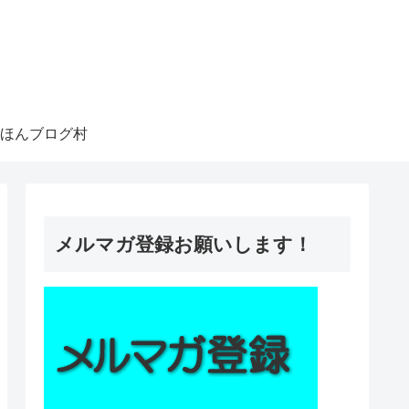
ほんブログ村
メルマガ登録お願いします！