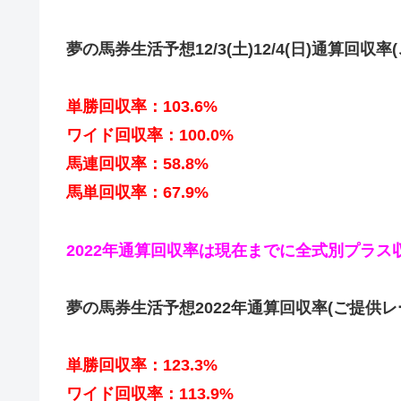
夢の馬券生活予想12/3(土)12/4(日)通算回収率
単勝回収率：103.6%
ワイド回収率：100.0%
馬連回収率：58.8%
馬単回収率：67.9%
2022年通算回収率は現在までに全式別プラス
夢の馬券生活予想2022年通算回収率(ご提供レース:
単勝回収率：123.3%
ワイド回収率：113.9%