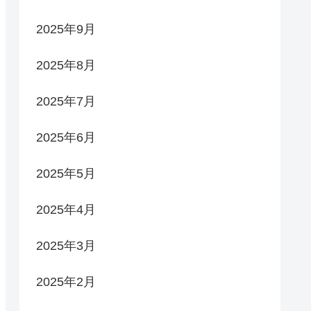
2025年9月
2025年8月
2025年7月
2025年6月
2025年5月
2025年4月
2025年3月
2025年2月