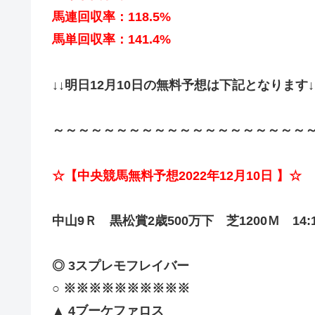
馬連回収率：118.5%
馬単回収率：141.4%
↓↓明日12月10日の無料予想は下記となります↓
～～～～～～～～～～～～～～～～～～～～
☆【中央競馬無料予想2022年12月10日 】☆
中山9Ｒ 黒松賞2歳500万下 芝1200Ｍ 1
◎ 3スプレモフレイバー
○ ※※※※※※※※※※
▲ 4ブーケファロス