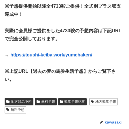
※予想提供開始以降全4733鞍ご提供！全式別プラス収支
達成中！
実際に会員様ご提供をした4733鞍の予想内容は下記URL
で完全公開しております。
→
https://toushi-keiba.work/yumebaken/
※上記URL【過去の夢の馬券生活予想】からご覧下さ
い。
地方競馬予想
無料予想
競馬予想記事
地方競馬予想
無料予想
kawasaki