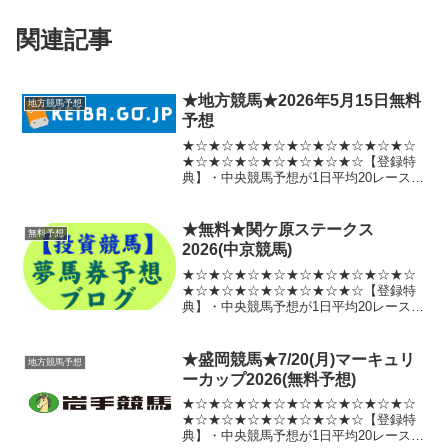
関連記事
★地方競馬★2026年5月15日無料
地方競馬予想
予想
★☆★☆★☆★☆★☆★☆★☆★☆★☆
★☆★☆★☆★☆★☆★☆★☆【登録特
典】・中央競馬予想が1日平均20レース無
料提供(無制限)・ばんえいを除く地方競馬
の予想を新馬戦以外全レース無料提供(無
制限)・【夢の馬券生活予想】ご提供レー
★無料★関ケ原ステークス
無料予想
スの中から、...
2026(中京競馬)
★☆★☆★☆★☆★☆★☆★☆★☆★☆
★☆★☆★☆★☆★☆★☆★☆【登録特
典】・中央競馬予想が1日平均20レース無
料提供(無制限)・ばんえいを除く地方競馬
の予想を新馬戦以外全レース無料提供(無
制限)・【夢の馬券生活予想】ご提供レー
★盛岡競馬★7/20(月)マーキュリ
地方競馬予想
スの中から、...
ーカップ2026(無料予想)
★☆★☆★☆★☆★☆★☆★☆★☆★☆
★☆★☆★☆★☆★☆★☆★☆【登録特
典】・中央競馬予想が1日平均20レース無