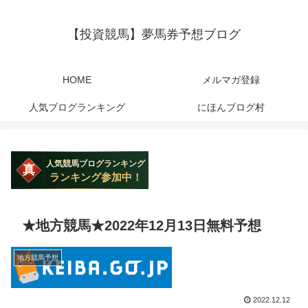
【投資競馬】夢馬券予想ブログ
HOME
メルマガ登録
人気ブログランキング
にほんブログ村
★地方競馬★2022年12月13日無料予想
地方競馬予想
2022.12.12