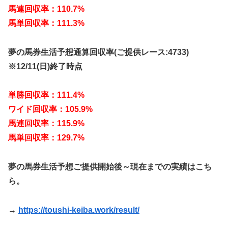
馬連回収率：110.7%
馬単回収率：111.3%
夢の馬券生活予想通算回収率(ご提供レース:4733)
※12/11(日)終了時点
単勝回収率：111.4%
ワイド回収率：105.9%
馬連回収率：115.9%
馬単回収率：129.7%
夢の馬券生活予想ご提供開始後～現在までの実績はこち
ら。
→
https://toushi-keiba.work/result/