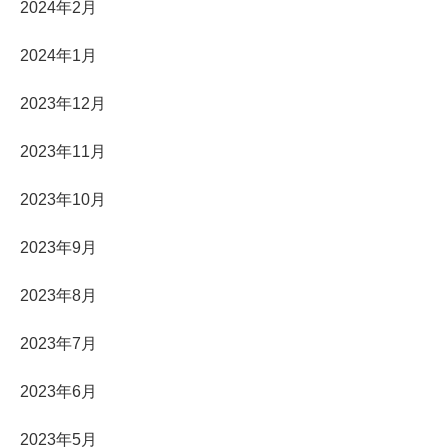
2024年2月
2024年1月
2023年12月
2023年11月
2023年10月
2023年9月
2023年8月
2023年7月
2023年6月
2023年5月