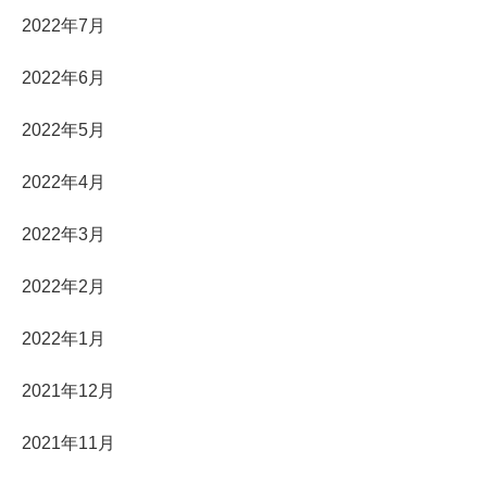
2022年7月
2022年6月
2022年5月
2022年4月
2022年3月
2022年2月
2022年1月
2021年12月
2021年11月