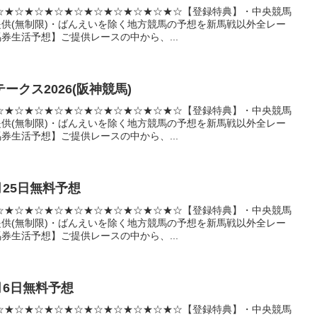
☆★☆★☆★☆★☆★☆★☆★☆★☆★☆【登録特典】・中央競馬
提供(無制限)・ばんえいを除く地方競馬の予想を新馬戦以外全レー
券生活予想】ご提供レースの中から、...
クス2026(阪神競馬)
☆★☆★☆★☆★☆★☆★☆★☆★☆★☆【登録特典】・中央競馬
提供(無制限)・ばんえいを除く地方競馬の予想を新馬戦以外全レー
券生活予想】ご提供レースの中から、...
月25日無料予想
☆★☆★☆★☆★☆★☆★☆★☆★☆★☆【登録特典】・中央競馬
提供(無制限)・ばんえいを除く地方競馬の予想を新馬戦以外全レー
券生活予想】ご提供レースの中から、...
月6日無料予想
☆★☆★☆★☆★☆★☆★☆★☆★☆★☆【登録特典】・中央競馬