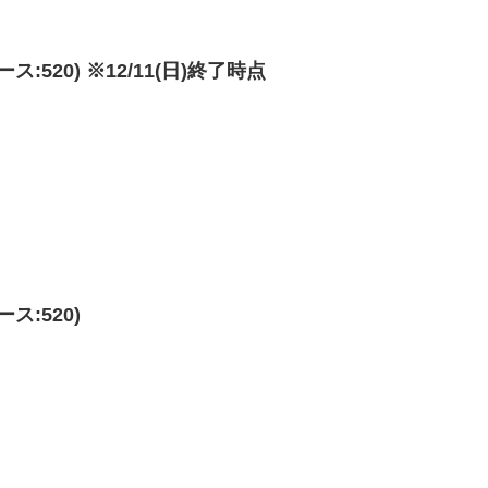
520) ※12/11(日)終了時点
:520)