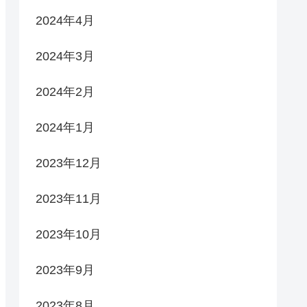
2024年4月
2024年3月
2024年2月
2024年1月
2023年12月
2023年11月
2023年10月
2023年9月
2023年8月