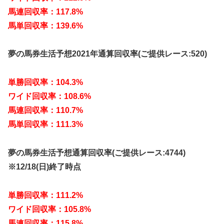
馬連回収率：117.8%
馬単回収率：139.6%
夢の馬券生活予想2021年通算回収率(ご提供レース:520)
単勝回収率：104.3%
ワイド回収率：108.6%
馬連回収率：110.7%
馬単回収率：111.3%
夢の馬券生活予想通算回収率(ご提供レース:4744)
※12/18(日)終了時点
単勝回収率：111.2%
ワイド回収率：105.8%
馬連回収率：115.8%