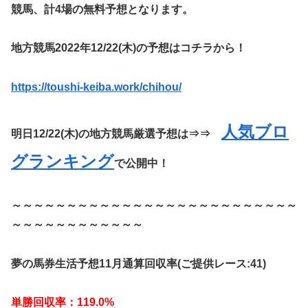
競馬、計4場の無料予想となります。
地方競馬2022年12/22(木)の予想はコチラから！
https://toushi-keiba.work/chihou/
人気ブロ
明日12/22(木)の地方競馬厳選予想は⇒⇒
グランキング
で公開中！
～～～～～～～～～～～～～～～～～～～～～～～～～～
～～～～～～～～～～～～
夢の馬券生活予想11月通算回収率(ご提供レース:41)
単勝回収率：119.0%