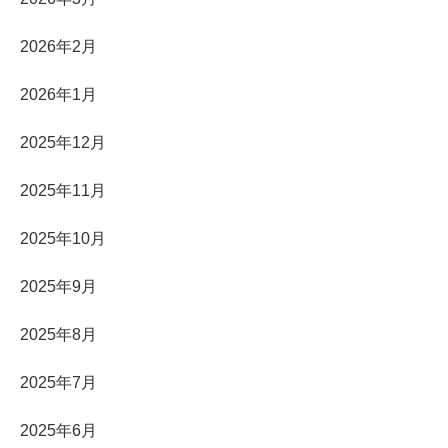
2026年2月
2026年1月
2025年12月
2025年11月
2025年10月
2025年9月
2025年8月
2025年7月
2025年6月