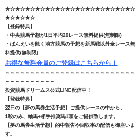
★☆★☆★☆★☆★☆★☆★☆★☆★☆★☆★☆★☆★☆
★☆★☆★☆
【登録特典】
・中央競馬予想が1日平均20レース無料提供(無制限)
・ばんえいを除く地方競馬の予想を新馬戦以外全レース無
料提供(無制限)
お得な無料会員のご登録はこちらから！
～～～～～～～～～～～～～～～～～～～～～～～～～～
～～～～～～～～～～
投資競馬ドリームス公式LINE配信中！
【登録特典】
翌日の【夢の馬券生活予想】ご提供レースの中から、
1鞍のみ、軸馬+相手推奨馬1頭をご提供致します。
【夢の馬券生活予想】的中報告や回収率の配信も御座いま
す。