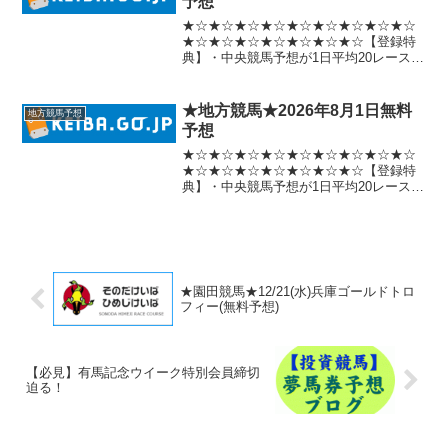
予想
★☆★☆★☆★☆★☆★☆★☆★☆★☆
★☆★☆★☆★☆★☆★☆★☆【登録特
典】・中央競馬予想が1日平均20レース無
料提供(無制限)・ばんえいを除く地方競馬
の予想を新馬戦以外全レース無料提供(無
制限)・【夢の馬券生活予想】ご提供レー
★地方競馬★2026年8月1日無料
地方競馬予想
スの中から、...
予想
★☆★☆★☆★☆★☆★☆★☆★☆★☆
★☆★☆★☆★☆★☆★☆★☆【登録特
典】・中央競馬予想が1日平均20レース無
料提供(無制限)・ばんえいを除く地方競馬
の予想を新馬戦以外全レース無料提供(無
制限)・【夢の馬券生活予想】ご提供レー
スの中から、...
★園田競馬★12/21(水)兵庫ゴールドトロ
フィー(無料予想)
【必見】有馬記念ウイーク特別会員締切
迫る！