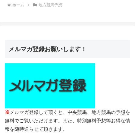
ホーム
地方競馬予想
メルマガ登録お願いします！
※
メルマガ登録して頂くと、中央競馬、地方競馬の予想を
無料でご覧いただけます。また、特別無料予想等お得な情
報を随時送らせて頂きます。