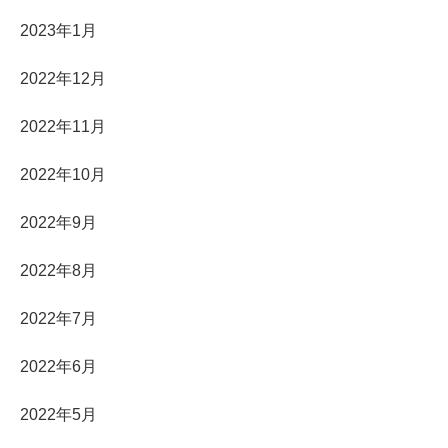
2023年1月
2022年12月
2022年11月
2022年10月
2022年9月
2022年8月
2022年7月
2022年6月
2022年5月