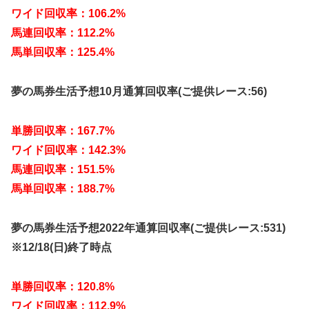
ワイド回収率：106.2%
馬連回収率：112.2%
馬単回収率：125.4%
夢の馬券生活予想10月通算回収率(ご提供レース:56)
単勝回収率：167.7%
ワイド回収率：142.3%
馬連回収率：151.5%
馬単回収率：188.7%
夢の馬券生活予想2022年通算回収率(ご提供レース:531)
※12/18(日)終了時点
単勝回収率：120.8%
ワイド回収率：112.9%