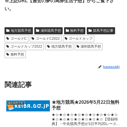
※上記URL【過去の夢の馬券生活予想】からご覧下さ
い。
地方競馬予想
浦和競馬予想
無料予想
競馬予想記事
ゴールドC
ゴールドC2022
ゴールドカップ
ゴールドカップ2022
地方競馬予想
浦和競馬予想
無料予想
kawasaki
関連記事
★地方競馬★2026年5月22日無料
地方競馬予想
予想
★☆★☆★☆★☆★☆★☆★☆★☆★☆
★☆★☆★☆★☆★☆★☆★☆【登録特
典】・中央競馬予想が1日平均20レース無