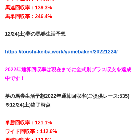
馬連回収率：139.3%
馬単回収率：246.4%
12/24(土)夢の馬券生活予想
https://toushi-keiba.work/yumebaken/20221224/
2022年通算回収率は現在までに全式別プラス収支を達成
中です！
夢の馬券生活予想2022年通算回収率(ご提供レース:535)
※12/24(土)終了時点
単勝回収率：121.1%
ワイド回収率：112.6%