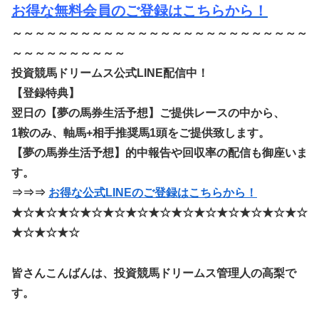
お得な無料会員のご登録はこちらから！
～～～～～～～～～～～～～～～～～～～～～～～～～～
～～～～～～～～～～
投資競馬ドリームス公式LINE配信中！
【登録特典】
翌日の【夢の馬券生活予想】ご提供レースの中から、
1鞍のみ、軸馬+相手推奨馬1頭をご提供致します。
【夢の馬券生活予想】的中報告や回収率の配信も御座いま
す。
⇒⇒⇒
お得な公式LINEのご登録はこちらから！
★☆★☆★☆★☆★☆★☆★☆★☆★☆★☆★☆★☆★☆
★☆★☆★☆
皆さんこんばんは、投資競馬ドリームス管理人の高梨で
す。