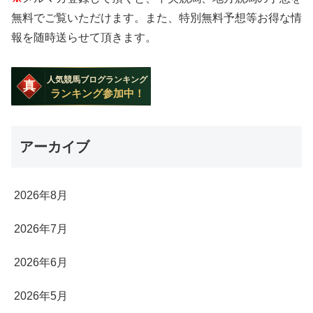
無料でご覧いただけます。また、特別無料予想等お得な情
報を随時送らせて頂きます。
アーカイブ
2026年8月
2026年7月
2026年6月
2026年5月