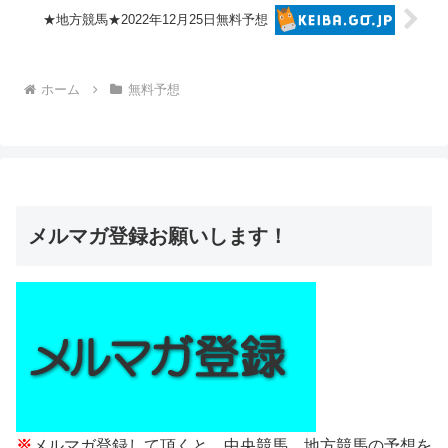
★地方競馬★2022年12月25日無料予想
ホーム
無料予想
メルマガ登録お願いします！
※
メルマガ登録して頂くと、中央競馬、地方競馬の予想を