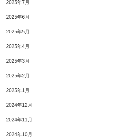
2025年7月
2025年6月
2025年5月
2025年4月
2025年3月
2025年2月
2025年1月
2024年12月
2024年11月
2024年10月