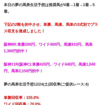
本日の夢の馬券生活予想は推奨馬が4着→1着→1着→5
着。
下記の2鞍を的中させ、単勝、馬連、馬単の3式別でプラ
ス収支を達成しました！
阪神8R:単勝200円、ワイド400円、馬連910円、馬単
1,300円的中！
阪神11R(阪神C):単勝420円、ワイド440円、馬連1,040
円、馬単2,150円的中！
夢の馬券生活予想12/24(土)回収率(ご提供レース:4)
単勝回収率：155.0%
ワイド回収率：70.0%