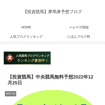
【投資競馬】夢馬券予想ブログ
HOME
メルマガ登録
人気ブログランキング
にほんブログ村
【投資競馬】中央競馬無料予想2022年12
月25日
無料予想