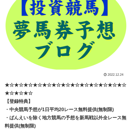
2022.12.24
★☆★☆★☆★☆★☆★☆★☆★☆★☆★☆★☆★☆★☆
★☆★☆★☆
【登録特典】
・中央競馬予想が1日平均20レース無料提供(無制限)
・ばんえいを除く地方競馬の予想を新馬戦以外全レース無
料提供(無制限)