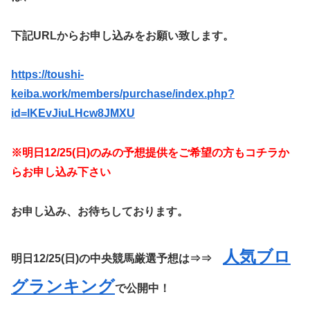
下記URLからお申し込みをお願い致します。
https://toushi-
keiba.work/members/purchase/index.php?
id=lKEvJiuLHcw8JMXU
※明日12/25(日)のみの予想提供をご希望の方もコチラか
らお申し込み下さい
お申し込み、お待ちしております。
人気ブロ
明日12/25(日)の中央競馬厳選予想は⇒⇒
グランキング
で公開中！