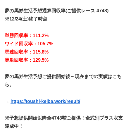
夢の馬券生活予想通算回収率(ご提供レース:4748)
※12/24(土)終了時点
単勝回収率：111.2%
ワイド回収率：105.7%
馬連回収率：115.8%
馬単回収率：129.5%
夢の馬券生活予想ご提供開始後～現在までの実績はこち
ら。
→
https://toushi-keiba.work/result/
※予想提供開始以降全4748鞍ご提供！全式別プラス収支
達成中！