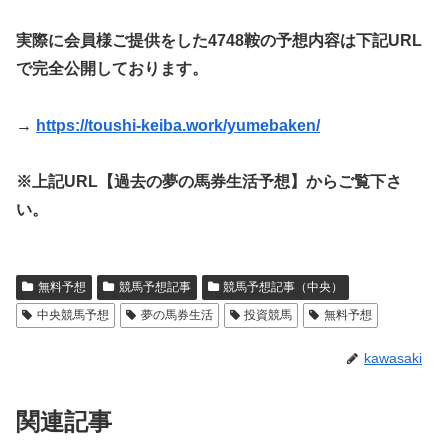
実際に会員様ご提供をした4748鞍の予想内容は下記URL
で完全公開しております。
→
https://toushi-keiba.work/yumebaken/
※上記URL【過去の夢の馬券生活予想】からご覧下さ
い。
無料予想
競馬予想記事
競馬予想記事（中央）
中央競馬予想
夢の馬券生活
投資競馬
無料予想
kawasaki
関連記事