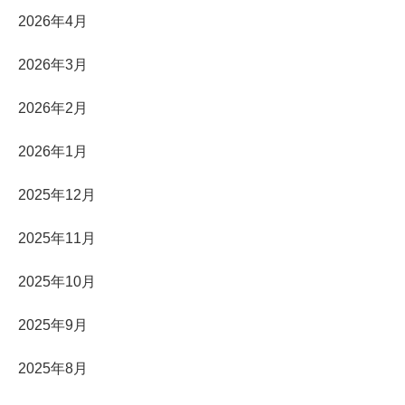
2026年4月
2026年3月
2026年2月
2026年1月
2025年12月
2025年11月
2025年10月
2025年9月
2025年8月