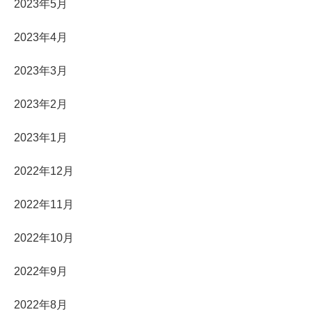
2023年5月
2023年4月
2023年3月
2023年2月
2023年1月
2022年12月
2022年11月
2022年10月
2022年9月
2022年8月