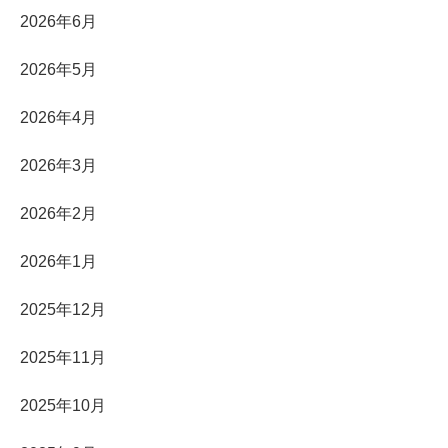
2026年6月
2026年5月
2026年4月
2026年3月
2026年2月
2026年1月
2025年12月
2025年11月
2025年10月