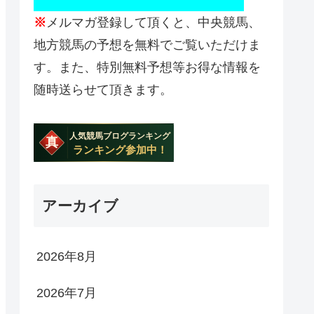
※
メルマガ登録して頂くと、中央競馬、
地方競馬の予想を無料でご覧いただけま
す。また、特別無料予想等お得な情報を
随時送らせて頂きます。
アーカイブ
2026年8月
2026年7月