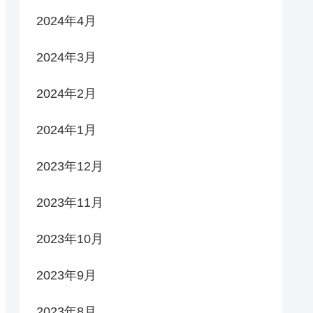
2024年4月
2024年3月
2024年2月
2024年1月
2023年12月
2023年11月
2023年10月
2023年9月
2023年8月