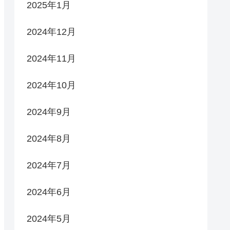
2025年1月
2024年12月
2024年11月
2024年10月
2024年9月
2024年8月
2024年7月
2024年6月
2024年5月