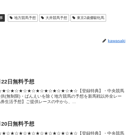
事
地方競馬予想
大井競馬予想
東京2歳優駿牝馬
kawasaki
月22日無料予想
☆★☆★☆★☆★☆★☆★☆★☆★☆★☆【登録特典】・中央競馬
提供(無制限)・ばんえいを除く地方競馬の予想を新馬戦以外全レー
券生活予想】ご提供レースの中から、...
月20日無料予想
☆★☆★☆★☆★☆★☆★☆★☆★☆★☆【登録特典】・中央競馬