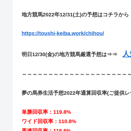
地方競馬2022年12/31(土)の予想はコチラから
https://toushi-keiba.work/chihou/
人
明日12/30(金)の地方競馬厳選予想は⇒⇒
～～～～～～～～～～～～～～～～～～～～
夢の馬券生活予想2022年通算回収率(ご提供レース
単勝回収率：119.8%
ワイド回収率：110.8%
馬連回収率：116.6%