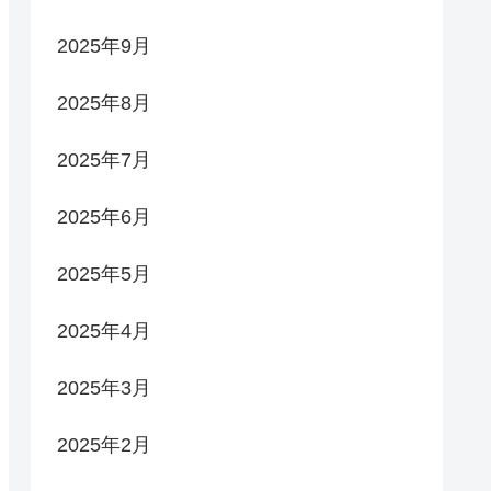
2025年9月
2025年8月
2025年7月
2025年6月
2025年5月
2025年4月
2025年3月
2025年2月