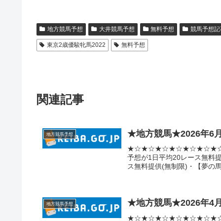
地方競馬予想
大井競馬予想
無料予想
競馬予想記
東京2歳優駿牝馬2022
無料予想
関連記事
★地方競馬★2026年6
地方競馬予想
★☆★☆★☆★☆★☆★☆★
予想が1日平均20レース無料
ス無料提供(無制限)・【夢の馬
★地方競馬★2026年4
地方競馬予想
★☆★☆★☆★☆★☆★☆★