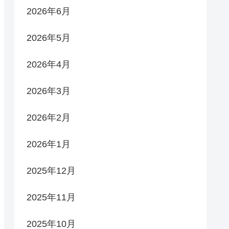
2026年6月
2026年5月
2026年4月
2026年3月
2026年2月
2026年1月
2025年12月
2025年11月
2025年10月