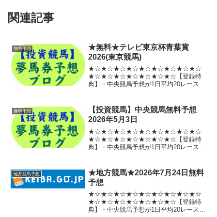
関連記事
★無料★テレビ東京杯青葉賞
無料予想
2026(東京競馬)
★☆★☆★☆★☆★☆★☆★☆★☆★☆
★☆★☆★☆★☆★☆★☆★☆【登録特
典】・中央競馬予想が1日平均20レース無
料提供(無制限)・ばんえいを除く地方競馬
の予想を新馬戦以外全レース無料提供(無
制限)・【夢の馬券生活予想】ご提供レー
【投資競馬】中央競馬無料予想
無料予想
スの中から、...
2026年5月3日
★☆★☆★☆★☆★☆★☆★☆★☆★☆
★☆★☆★☆★☆★☆★☆★☆【登録特
典】・中央競馬予想が1日平均20レース無
料提供(無制限)・ばんえいを除く地方競馬
の予想を新馬戦以外全レース無料提供(無
制限)・【夢の馬券生活予想】ご提供レー
★地方競馬★2026年7月24日無料
地方競馬予想
スの中から、...
予想
★☆★☆★☆★☆★☆★☆★☆★☆★☆
★☆★☆★☆★☆★☆★☆★☆【登録特
典】・中央競馬予想が1日平均20レース無