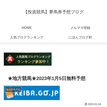
【投資競馬】夢馬券予想ブログ
HOME
メルマガ登録
人気ブログランキング
にほんブログ村
★地方競馬★2023年1月5日無料予想
地方競馬予想
2023.01.04