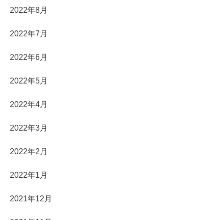
2022年8月
2022年7月
2022年6月
2022年5月
2022年4月
2022年3月
2022年2月
2022年1月
2021年12月