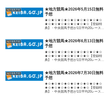
料提供(無制限)・ばんえいを除く地方競馬
の予想を新馬戦以外全レース無料提供(無
制限)・【夢の馬券生活予想】ご提供レー
★地方競馬★2026年5月15日無料
地方競馬予想
スの中から、...
予想
★☆★☆★☆★☆★☆★☆★☆★☆★☆
★☆★☆★☆★☆★☆★☆★☆【登録特
典】・中央競馬予想が1日平均20レース無
料提供(無制限)・ばんえいを除く地方競馬
の予想を新馬戦以外全レース無料提供(無
制限)・【夢の馬券生活予想】ご提供レー
★地方競馬★2026年6月13日無料
地方競馬予想
スの中から、...
予想
★☆★☆★☆★☆★☆★☆★☆★☆★☆
★☆★☆★☆★☆★☆★☆★☆【登録特
典】・中央競馬予想が1日平均20レース無
料提供(無制限)・ばんえいを除く地方競馬
の予想を新馬戦以外全レース無料提供(無
制限)・【夢の馬券生活予想】ご提供レー
★地方競馬★2026年7月30日無料
地方競馬予想
スの中から、...
予想
★☆★☆★☆★☆★☆★☆★☆★☆★☆
★☆★☆★☆★☆★☆★☆★☆【登録特
典】・中央競馬予想が1日平均20レース無
料提供(無制限)・ばんえいを除く地方競馬
の予想を新馬戦以外全レース無料提供(無
制限)・【夢の馬券生活予想】ご提供レー
スの中から、...