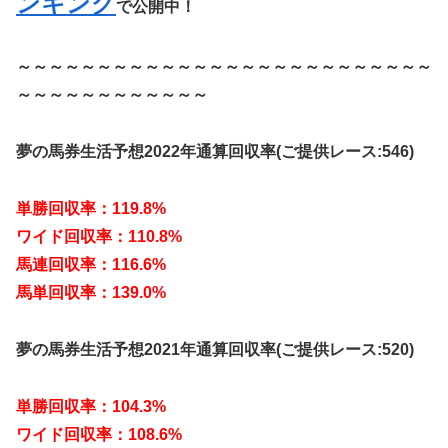
ンキング
で公開中！
～～～～～～～～～～～～～～～～～～～～～～～～～～
～～～～～～～～～～～～
夢の馬券生活予想2022年通算回収率(ご提供レース:546)
単勝回収率：119.8%
ワイド回収率：110.8%
馬連回収率：116.6%
馬単回収率：139.0%
夢の馬券生活予想2021年通算回収率(ご提供レース:520)
単勝回収率：104.3%
ワイド回収率：108.6%