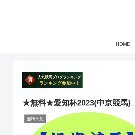
HOME
★無料★愛知杯2023(中京競馬)
無料予想