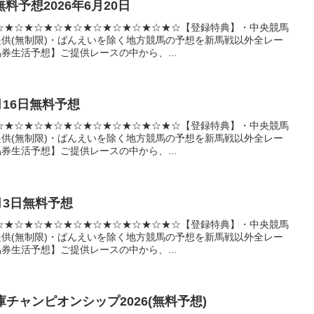
予想2026年6月20日
☆★☆★☆★☆★☆★☆★☆★☆★☆★☆【登録特典】・中央競馬
提供(無制限)・ばんえいを除く地方競馬の予想を新馬戦以外全レー
券生活予想】ご提供レースの中から、...
月16日無料予想
☆★☆★☆★☆★☆★☆★☆★☆★☆★☆【登録特典】・中央競馬
提供(無制限)・ばんえいを除く地方競馬の予想を新馬戦以外全レー
券生活予想】ご提供レースの中から、...
月3日無料予想
☆★☆★☆★☆★☆★☆★☆★☆★☆★☆【登録特典】・中央競馬
提供(無制限)・ばんえいを除く地方競馬の予想を新馬戦以外全レー
券生活予想】ご提供レースの中から、...
兵庫チャンピオンシップ2026(無料予想)