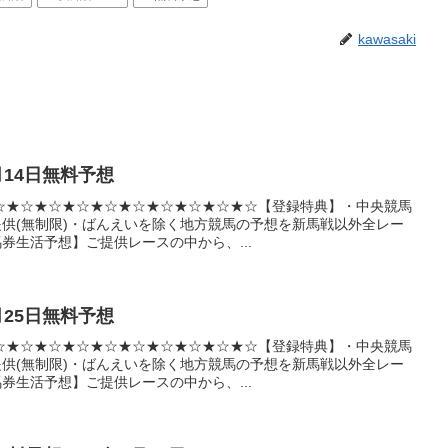
kawasaki
月14日無料予想
☆★☆★☆★☆★☆★☆★☆★☆★☆★☆【登録特典】・中央競馬
提供(無制限)・ばんえいを除く地方競馬の予想を新馬戦以外全レー
券生活予想】ご提供レースの中から、...
月25日無料予想
☆★☆★☆★☆★☆★☆★☆★☆★☆★☆【登録特典】・中央競馬
提供(無制限)・ばんえいを除く地方競馬の予想を新馬戦以外全レー
券生活予想】ご提供レースの中から、...