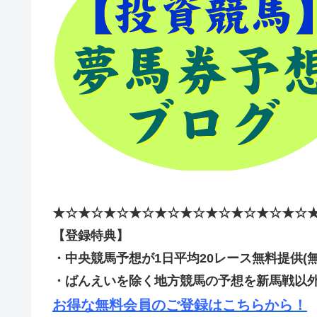
★☆★☆★☆★☆★☆★☆★☆★☆★☆★☆
【登録特典】
・中央競馬予想が1日平均20レース無料提供(無
・ばんえいを除く地方競馬の予想を新馬戦以外
お得な無料会員のご登録はこちらから！