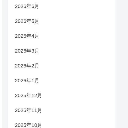
2026年6月
2026年5月
2026年4月
2026年3月
2026年2月
2026年1月
2025年12月
2025年11月
2025年10月