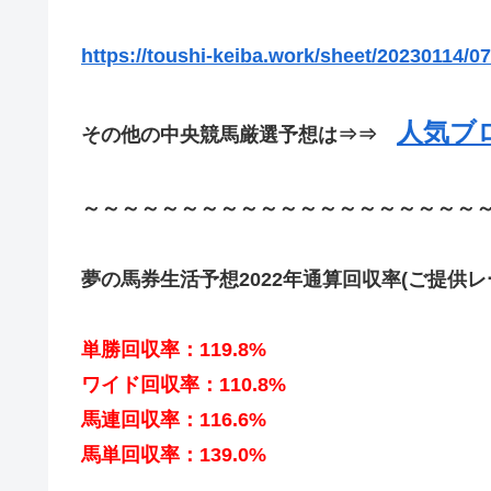
https://toushi-keiba.work/sheet/20230114/07
人気ブ
その他の中央競馬厳選予想は⇒⇒
～～～～～～～～～～～～～～～～～～～～
夢の馬券生活予想2022年通算回収率(ご提供レース
単勝回収率：119.8%
ワイド回収率：110.8%
馬連回収率：116.6%
馬単回収率：139.0%