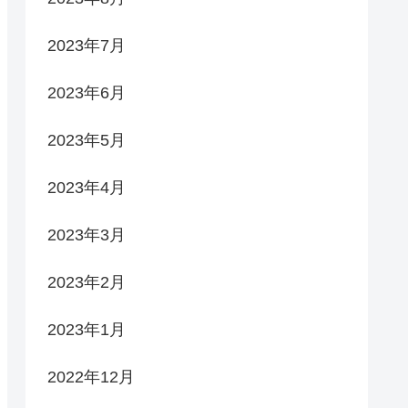
2023年7月
2023年6月
2023年5月
2023年4月
2023年3月
2023年2月
2023年1月
2022年12月