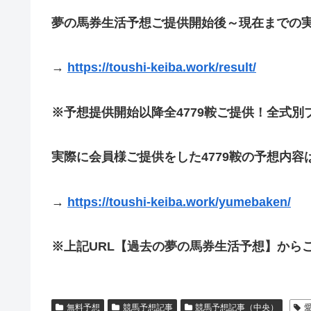
夢の馬券生活予想ご提供開始後～現在までの
→
https://toushi-keiba.work/result/
※予想提供開始以降全4779鞍ご提供！全式別
実際に会員様ご提供をした4779鞍の予想内容
→
https://toushi-keiba.work/yumebaken/
※上記URL【過去の夢の馬券生活予想】から
無料予想
競馬予想記事
競馬予想記事（中央）