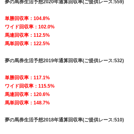
夢の馬券生活予想2020年通算回収率(ご提供レース:559)
単勝回収率：104.8%
ワイド回収率：102.0%
馬連回収率：112.5%
馬単回収率：122.5%
夢の馬券生活予想2019年通算回収率(ご提供レース:532)
単勝回収率：117.1%
ワイド回収率：115.5%
馬連回収率：120.6%
馬単回収率：148.7%
夢の馬券生活予想2018年通算回収率(ご提供レース:510)