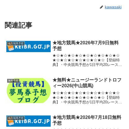
kawasaki
関連記事
★地方競馬★2026年7月9日無料
地方競馬予想
予想
★☆★☆★☆★☆★☆★☆★☆★☆★☆
★☆★☆★☆★☆★☆★☆★☆【登録特
典】・中央競馬予想が1日平均20レース無
料提供(無制限)・ばんえいを除く地方競馬
の予想を新馬戦以外全レース無料提供(無
制限)・【夢の馬券生活予想】ご提供レー
★無料★ニュージーランドトロフ
無料予想
スの中から、...
ィー2026(中山競馬)
★☆★☆★☆★☆★☆★☆★☆★☆★☆
★☆★☆★☆★☆★☆★☆★☆【登録特
典】・中央競馬予想が1日平均20レース無
料提供(無制限)・ばんえいを除く地方競馬
の予想を新馬戦以外全レース無料提供(無
制限)・【夢の馬券生活予想】ご提供レー
★地方競馬★2026年7月18日無料
地方競馬予想
スの中から、...
予想