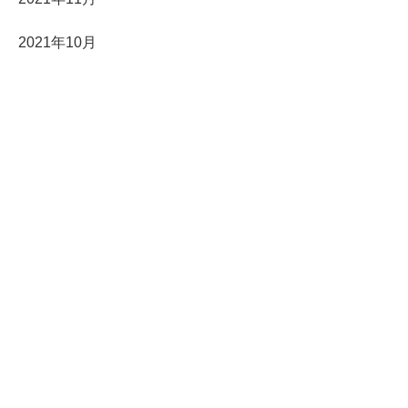
2021年10月