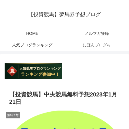
【投資競馬】夢馬券予想ブログ
HOME
メルマガ登録
人気ブログランキング
にほんブログ村
【投資競馬】中央競馬無料予想2023年1月
21日
無料予想