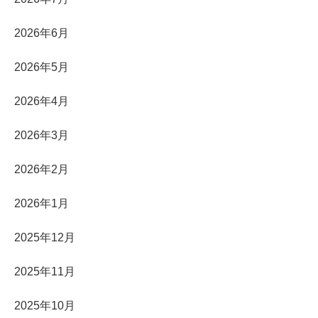
2026年6月
2026年5月
2026年4月
2026年3月
2026年2月
2026年1月
2025年12月
2025年11月
2025年10月