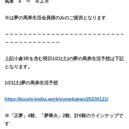
馬単 4 ⇒ ※,2,※
※は夢の馬券生活会員様のみのご提供となります
～～～～～～～～～～～～～～～～～～～～～～～～～～
～～～～～～～～～～～～
上記小倉3Rを含む明日1/21(土)の夢の馬券生活予想は下記
となります。
1/21(土)夢の馬券生活予想
https://toushi-keiba.work/yumebaken/20230121/
※「正夢」4鞍、「夢華火」2鞍、計6鞍のラインナップで
す