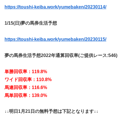
https://toushi-keiba.work/yumebaken/20230114/
1/15(日)夢の馬券生活予想
https://toushi-keiba.work/yumebaken/20230115/
夢の馬券生活予想2022年通算回収率(ご提供レース:546)
単勝回収率：119.8%
ワイド回収率：110.8%
馬連回収率：116.6%
馬単回収率：139.0%
↓↓明日1月21日の無料予想は下記となります↓↓