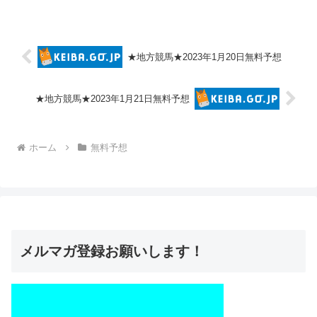
の予想を新馬戦以外全レース無料提供(無
制限)・【夢の馬券生活予想】ご提供レー
スの中から、...
★地方競馬★2023年1月20日無料予想
★地方競馬★2023年1月21日無料予想
ホーム
無料予想
メルマガ登録お願いします！