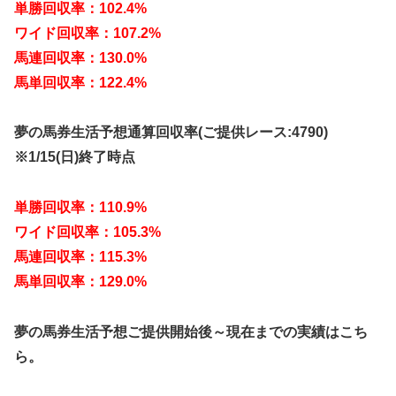
単勝回収率：102.4%
ワイド回収率：107.2%
馬連回収率：130.0%
馬単回収率：122.4%
夢の馬券生活予想通算回収率(ご提供レース:4790)
※1/15(日)終了時点
単勝回収率：110.9%
ワイド回収率：105.3%
馬連回収率：115.3%
馬単回収率：129.0%
夢の馬券生活予想ご提供開始後～現在までの実績はこち
ら。