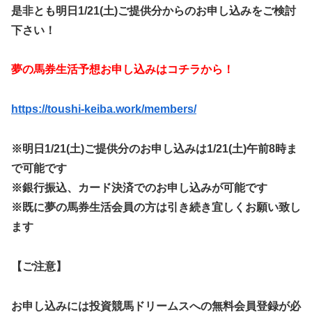
是非とも明日1/21(土)ご提供分からのお申し込みをご検討
下さい！
夢の馬券生活予想お申し込みはコチラから！
https://toushi-keiba.work/members/
※明日1/21(土)ご提供分のお申し込みは1/21(土)午前8時ま
で可能です
※銀行振込、カード決済でのお申し込みが可能です
※既に夢の馬券生活会員の方は引き続き宜しくお願い致し
ます
【ご注意】
お申し込みには投資競馬ドリームスへの無料会員登録が必