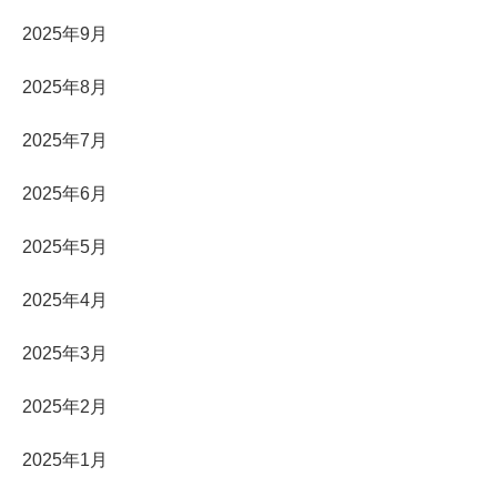
2025年9月
2025年8月
2025年7月
2025年6月
2025年5月
2025年4月
2025年3月
2025年2月
2025年1月