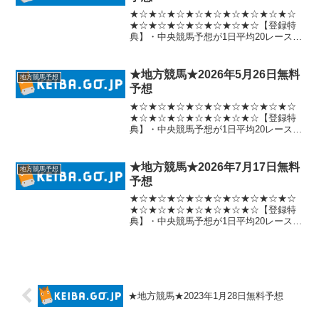
★☆★☆★☆★☆★☆★☆★☆★☆★☆
★☆★☆★☆★☆★☆★☆★☆【登録特
典】・中央競馬予想が1日平均20レース無
料提供(無制限)・ばんえいを除く地方競馬
の予想を新馬戦以外全レース無料提供(無
制限)・【夢の馬券生活予想】ご提供レー
★地方競馬★2026年5月26日無料
地方競馬予想
スの中から、...
予想
★☆★☆★☆★☆★☆★☆★☆★☆★☆
★☆★☆★☆★☆★☆★☆★☆【登録特
典】・中央競馬予想が1日平均20レース無
料提供(無制限)・ばんえいを除く地方競馬
の予想を新馬戦以外全レース無料提供(無
制限)・【夢の馬券生活予想】ご提供レー
★地方競馬★2026年7月17日無料
地方競馬予想
スの中から、...
予想
★☆★☆★☆★☆★☆★☆★☆★☆★☆
★☆★☆★☆★☆★☆★☆★☆【登録特
典】・中央競馬予想が1日平均20レース無
料提供(無制限)・ばんえいを除く地方競馬
の予想を新馬戦以外全レース無料提供(無
制限)・【夢の馬券生活予想】ご提供レー
スの中から、...
★地方競馬★2023年1月28日無料予想