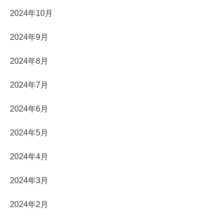
2024年10月
2024年9月
2024年8月
2024年7月
2024年6月
2024年5月
2024年4月
2024年3月
2024年2月