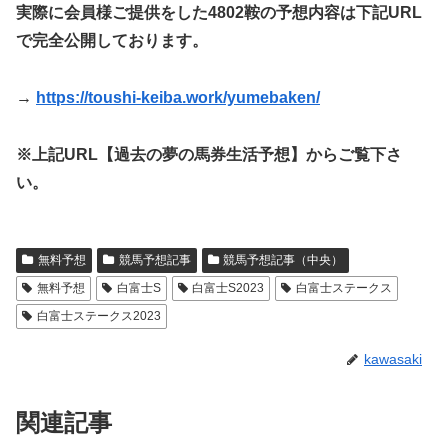
実際に会員様ご提供をした4802鞍の予想内容は下記URL
で完全公開しております。
→
https://toushi-keiba.work/yumebaken/
※上記URL【過去の夢の馬券生活予想】からご覧下さ
い。
無料予想
競馬予想記事
競馬予想記事（中央）
無料予想
白富士S
白富士S2023
白富士ステークス
白富士ステークス2023
kawasaki
関連記事