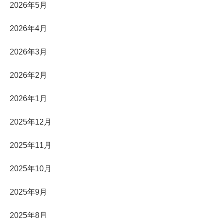
2026年5月
2026年4月
2026年3月
2026年2月
2026年1月
2025年12月
2025年11月
2025年10月
2025年9月
2025年8月