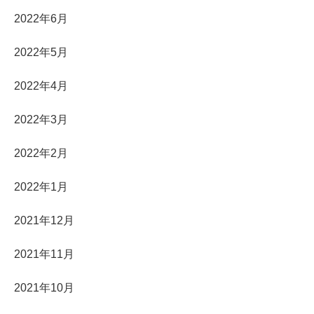
2022年6月
2022年5月
2022年4月
2022年3月
2022年2月
2022年1月
2021年12月
2021年11月
2021年10月