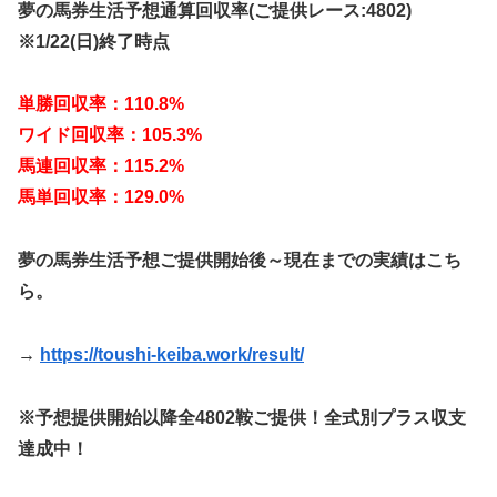
夢の馬券生活予想通算回収率(ご提供レース:4802)
※1/22(日)終了時点
単勝回収率：110.8%
ワイド回収率：105.3%
馬連回収率：115.2%
馬単回収率：129.0%
夢の馬券生活予想ご提供開始後～現在までの実績はこち
ら。
→
https://toushi-keiba.work/result/
※予想提供開始以降全4802鞍ご提供！全式別プラス収支
達成中！