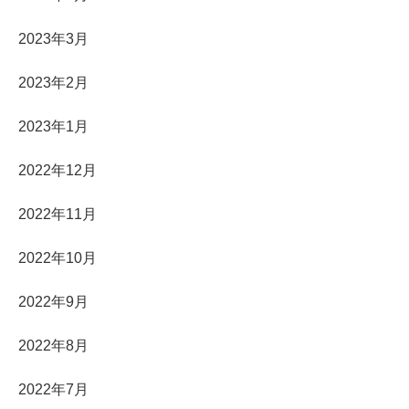
2023年3月
2023年2月
2023年1月
2022年12月
2022年11月
2022年10月
2022年9月
2022年8月
2022年7月