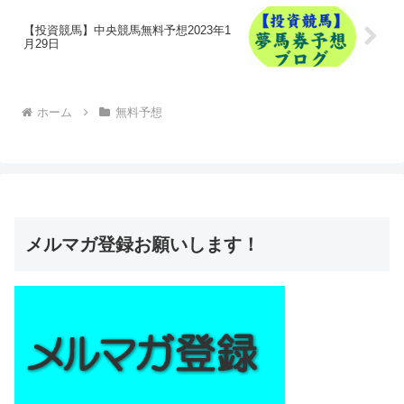
【投資競馬】中央競馬無料予想2023年1
月29日
ホーム
無料予想
メルマガ登録お願いします！