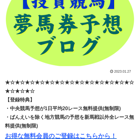
2023.01.27
★☆★☆★☆★☆★☆★☆★☆★☆★☆★☆★☆★☆★☆
★☆★☆★☆
【登録特典】
・中央競馬予想が1日平均20レース無料提供(無制限)
・ばんえいを除く地方競馬の予想を新馬戦以外全レース無
料提供(無制限)
お得な無料会員のご登録はこちらから！