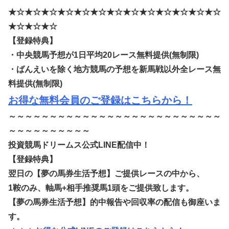
★☆★☆★☆★☆★☆★☆★☆★☆★☆★☆★☆★☆★☆
★☆★☆★☆
【登録特典】
・中央競馬予想が1日平均20レース無料提供(無制限)
・ばんえいを除く地方競馬の予想を新馬戦以外全レース無
料提供(無制限)
お得な無料会員のご登録はこちらから！
～～～～～～～～～～～～～～～～～～～～～～～～～～
～～～～～～～～～～
投資競馬ドリームス公式LINE配信中！
【登録特典】
翌日の【夢の馬券生活予想】ご提供レースの中から、
1鞍のみ、軸馬+相手推奨馬1頭をご提供致します。
【夢の馬券生活予想】的中報告や回収率の配信も御座いま
す。