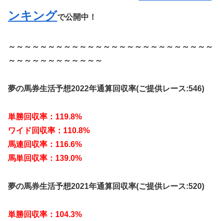
ンキング
で公開中！
～～～～～～～～～～～～～～～～～～～～～～～～～～
～～～～～～～～～～～～
夢の馬券生活予想2022年通算回収率(ご提供レース:546)
単勝回収率：119.8%
ワイド回収率：110.8%
馬連回収率：116.6%
馬単回収率：139.0%
夢の馬券生活予想2021年通算回収率(ご提供レース:520)
単勝回収率：104.3%