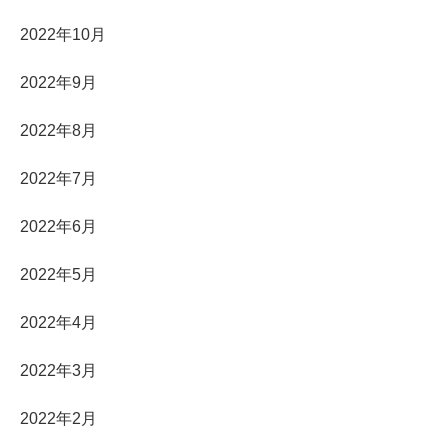
2022年10月
2022年9月
2022年8月
2022年7月
2022年6月
2022年5月
2022年4月
2022年3月
2022年2月