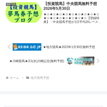
スの中から、...
【投資競馬】中央競馬無料予想
無料予想
2026年5月30日
★☆★☆★☆★☆★☆★☆★☆★☆★☆
★☆★☆★☆★☆★☆★☆★☆【登録特
典】・中央競馬予想が1日平均20レース無
料提供(無制限)・ばんえいを除く地方競馬
の予想を新馬戦以外全レース無料提供(無
制限)・【夢の馬券生活予想】ご提供レー
スの中から、...
★地方競馬★2023年1月30日無料予想
★川崎競馬★2/1(水)川崎記念(無料予想)
ホーム
地方競馬予想