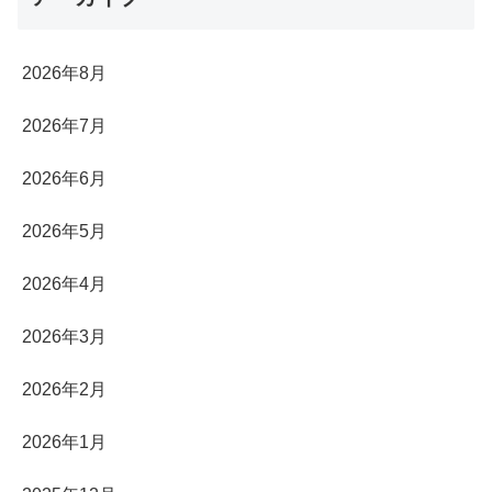
2026年8月
2026年7月
2026年6月
2026年5月
2026年4月
2026年3月
2026年2月
2026年1月