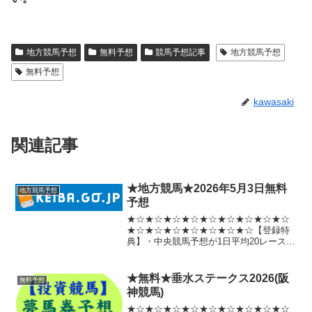
地方競馬予想
無料予想
競馬予想記事
地方競馬予想
無料予想
kawasaki
関連記事
★地方競馬★2026年5月3日無料
地方競馬予想
予想
★☆★☆★☆★☆★☆★☆★☆★☆★☆
★☆★☆★☆★☆★☆★☆★☆【登録特
典】・中央競馬予想が1日平均20レース無
料提供(無制限)・ばんえいを除く地方競馬
の予想を新馬戦以外全レース無料提供(無
制限)・【夢の馬券生活予想】ご提供レー
★無料★垂水ステークス2026(阪
無料予想
スの中から、...
神競馬)
★☆★☆★☆★☆★☆★☆★☆★☆★☆