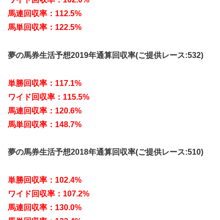
馬連回収率：112.5%
馬単回収率：122.5%
夢の馬券生活予想2019年通算回収率(ご提供レース:532)
単勝回収率：117.1%
ワイド回収率：115.5%
馬連回収率：120.6%
馬単回収率：148.7%
夢の馬券生活予想2018年通算回収率(ご提供レース:510)
単勝回収率：102.4%
ワイド回収率：107.2%
馬連回収率：130.0%