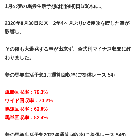
1月の夢の馬券生活予想は開催初日1/5(木)に、
2020年8月30日以来、2年4ヶ月ぶりの5連敗を喫した事が
影響し、
その後も大爆発する事が出来ず、全式別マイナス収支に終
わりました。
夢の馬券生活予想1月通算回収率(ご提供レース:54)
単勝回収率：79.3%
ワイド回収率：70.2%
馬連回収率：62.8%
馬単回収率：82.4%
夢の馬券生活予想2022年通算回収率(ご提供レース:546)