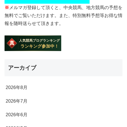
※
メルマガ登録して頂くと、中央競馬、地方競馬の予想を
無料でご覧いただけます。また、特別無料予想等お得な情
報を随時送らせて頂きます。
アーカイブ
2026年8月
2026年7月
2026年6月