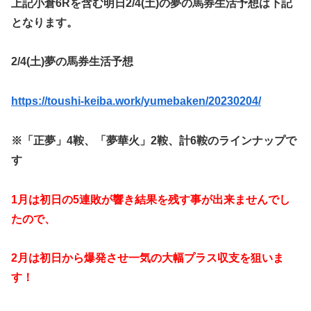
上記小倉6Rを含む明日2/4(土)の夢の馬券生活予想は下記
となります。
2/4(土)夢の馬券生活予想
https://toushi-keiba.work/yumebaken/20230204/
※「正夢」4鞍、「夢華火」2鞍、計6鞍のラインナップで
す
1月は初日の5連敗が響き結果を残す事が出来ませんでし
たので、
2月は初日から爆発させ一気の大幅プラス収支を狙いま
す！