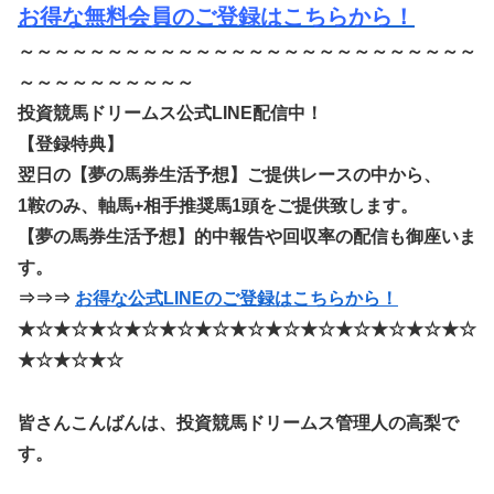
お得な無料会員のご登録はこちらから！
～～～～～～～～～～～～～～～～～～～～～～～～～～
～～～～～～～～～～
投資競馬ドリームス公式LINE配信中！
【登録特典】
翌日の【夢の馬券生活予想】ご提供レースの中から、
1鞍のみ、軸馬+相手推奨馬1頭をご提供致します。
【夢の馬券生活予想】的中報告や回収率の配信も御座いま
す。
⇒⇒⇒
お得な公式LINEのご登録はこちらから！
★☆★☆★☆★☆★☆★☆★☆★☆★☆★☆★☆★☆★☆
★☆★☆★☆
皆さんこんばんは、投資競馬ドリームス管理人の高梨で
す。