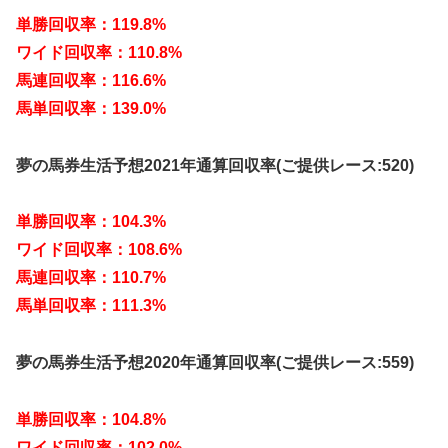
単勝回収率：119.8%
ワイド回収率：110.8%
馬連回収率：116.6%
馬単回収率：139.0%
夢の馬券生活予想2021年通算回収率(ご提供レース:520)
単勝回収率：104.3%
ワイド回収率：108.6%
馬連回収率：110.7%
馬単回収率：111.3%
夢の馬券生活予想2020年通算回収率(ご提供レース:559)
単勝回収率：104.8%
ワイド回収率：102.0%