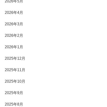
2026年5月
2026年4月
2026年3月
2026年2月
2026年1月
2025年12月
2025年11月
2025年10月
2025年9月
2025年8月