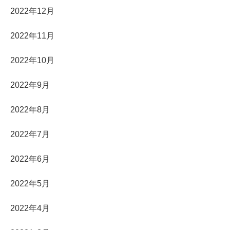
2022年12月
2022年11月
2022年10月
2022年9月
2022年8月
2022年7月
2022年6月
2022年5月
2022年4月