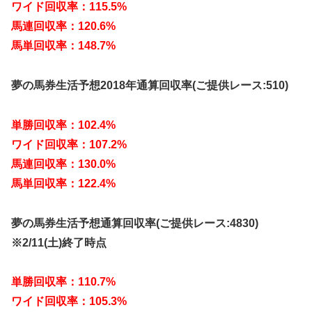
ワイド回収率：115.5%
馬連回収率：120.6%
馬単回収率：148.7%
夢の馬券生活予想2018年通算回収率(ご提供レース:510)
単勝回収率：102.4%
ワイド回収率：107.2%
馬連回収率：130.0%
馬単回収率：122.4%
夢の馬券生活予想通算回収率(ご提供レース:4830)
※2/11(土)終了時点
単勝回収率：110.7%
ワイド回収率：105.3%