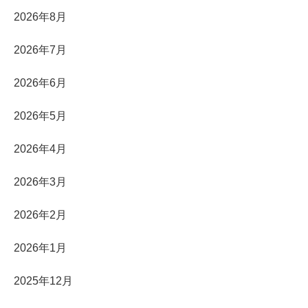
2026年8月
2026年7月
2026年6月
2026年5月
2026年4月
2026年3月
2026年2月
2026年1月
2025年12月