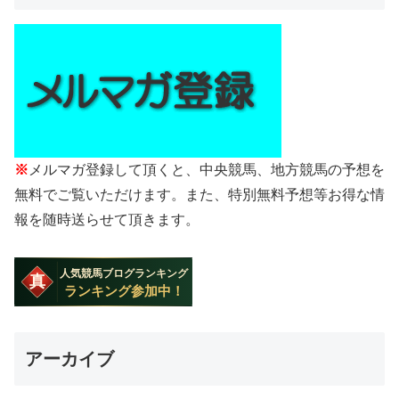
※
メルマガ登録して頂くと、中央競馬、地方競馬の予想を
無料でご覧いただけます。また、特別無料予想等お得な情
報を随時送らせて頂きます。
アーカイブ