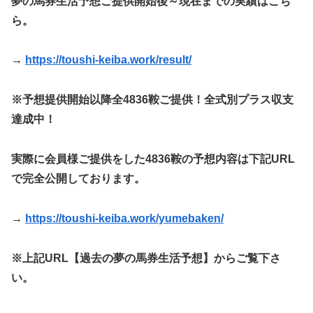
夢の馬券生活予想ご提供開始後～現在までの実績はこち
ら。
→
https://toushi-keiba.work/result/
※予想提供開始以降全4836鞍ご提供！全式別プラス収支
達成中！
実際に会員様ご提供をした4836鞍の予想内容は下記URL
で完全公開しております。
→
https://toushi-keiba.work/yumebaken/
※上記URL【過去の夢の馬券生活予想】からご覧下さ
い。