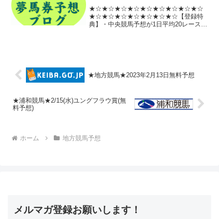
★☆★☆★☆★☆★☆★☆★☆★☆★☆
★☆★☆★☆★☆★☆★☆★☆【登録特
典】・中央競馬予想が1日平均20レース無
料提供(無制限)・ばんえいを除く地方競馬
の予想を新馬戦以外全レース無料提供(無
制限)・【夢の馬券生活予想】ご提供レー
スの中から、...
★地方競馬★2023年2月13日無料予想
★浦和競馬★2/15(水)ユングフラウ賞(無
料予想)
ホーム
地方競馬予想
メルマガ登録お願いします！