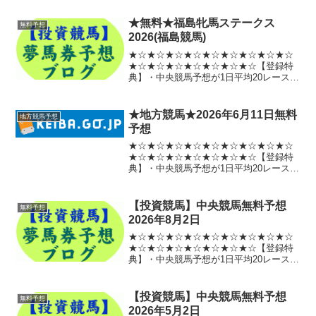
の予想を新馬戦以外全レース無料提供(無
制限)・【夢の馬券生活予想】ご提供レー
★無料★福島牝馬ステークス
無料予想
スの中から、...
2026(福島競馬)
★☆★☆★☆★☆★☆★☆★☆★☆★☆
★☆★☆★☆★☆★☆★☆★☆【登録特
典】・中央競馬予想が1日平均20レース無
料提供(無制限)・ばんえいを除く地方競馬
の予想を新馬戦以外全レース無料提供(無
制限)・【夢の馬券生活予想】ご提供レー
★地方競馬★2026年6月11日無料
地方競馬予想
スの中から、...
予想
★☆★☆★☆★☆★☆★☆★☆★☆★☆
★☆★☆★☆★☆★☆★☆★☆【登録特
典】・中央競馬予想が1日平均20レース無
料提供(無制限)・ばんえいを除く地方競馬
の予想を新馬戦以外全レース無料提供(無
制限)・【夢の馬券生活予想】ご提供レー
【投資競馬】中央競馬無料予想
無料予想
スの中から、...
2026年8月2日
★☆★☆★☆★☆★☆★☆★☆★☆★☆
★☆★☆★☆★☆★☆★☆★☆【登録特
典】・中央競馬予想が1日平均20レース無
料提供(無制限)・ばんえいを除く地方競馬
の予想を新馬戦以外全レース無料提供(無
制限)・【夢の馬券生活予想】ご提供レー
【投資競馬】中央競馬無料予想
無料予想
スの中から、...
2026年5月2日