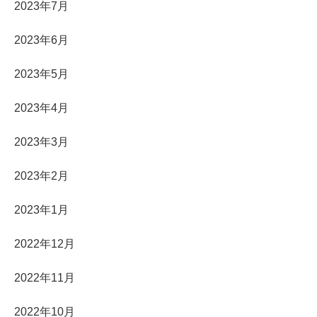
2023年7月
2023年6月
2023年5月
2023年4月
2023年3月
2023年2月
2023年1月
2022年12月
2022年11月
2022年10月