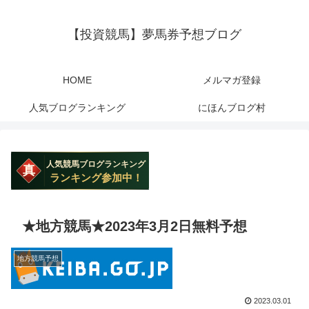
【投資競馬】夢馬券予想ブログ
HOME
メルマガ登録
人気ブログランキング
にほんブログ村
★地方競馬★2023年3月2日無料予想
地方競馬予想
2023.03.01