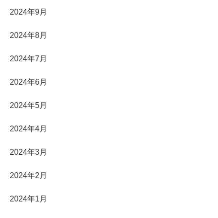
2024年9月
2024年8月
2024年7月
2024年6月
2024年5月
2024年4月
2024年3月
2024年2月
2024年1月