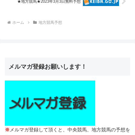
★地方競馬★2023年3月3日無料予想
ホーム
地方競馬予想
メルマガ登録お願いします！
※
メルマガ登録して頂くと、中央競馬、地方競馬の予想を