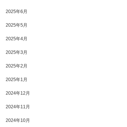
2025年6月
2025年5月
2025年4月
2025年3月
2025年2月
2025年1月
2024年12月
2024年11月
2024年10月