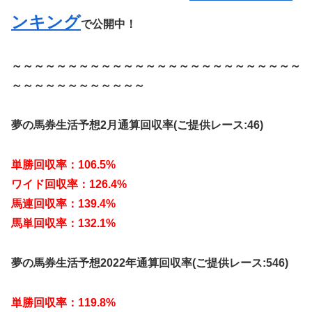
ンキング
で公開中！
～～～～～～～～～～～～～～～～～～～～～～～～～～
～～～～～～～～～～～～
夢の馬券生活予想2月通算回収率(ご提供レース:46)
単勝回収率：106.5%
ワイド回収率：126.4%
馬連回収率：139.4%
馬単回収率：132.1%
夢の馬券生活予想2022年通算回収率(ご提供レース:546)
単勝回収率：119.8%