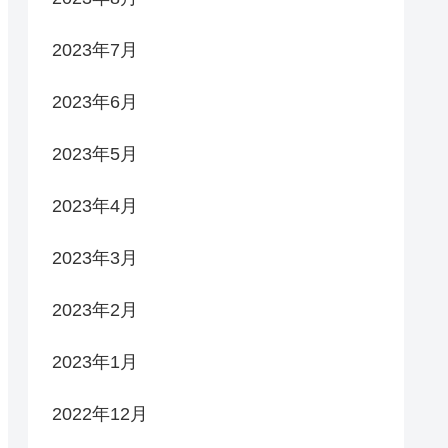
2023年7月
2023年6月
2023年5月
2023年4月
2023年3月
2023年2月
2023年1月
2022年12月