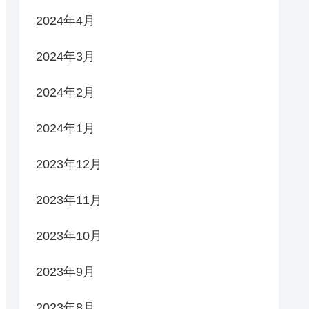
2024年4月
2024年3月
2024年2月
2024年1月
2023年12月
2023年11月
2023年10月
2023年9月
2023年8月