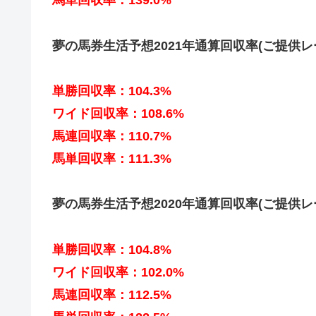
馬単回収率：139.0%
夢の馬券生活予想2021年通算回収率(ご提供レース
単勝回収率：104.3%
ワイド回収率：108.6%
馬連回収率：110.7%
馬単回収率：111.3%
夢の馬券生活予想2020年通算回収率(ご提供レース
単勝回収率：104.8%
ワイド回収率：102.0%
馬連回収率：112.5%