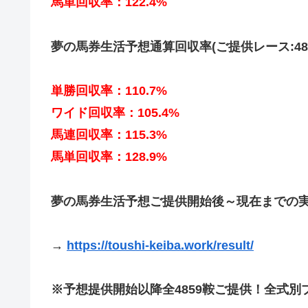
馬単回収率：122.4%
夢の馬券生活予想通算回収率(ご提供レース:4859)
単勝回収率：110.7%
ワイド回収率：105.4%
馬連回収率：115.3%
馬単回収率：128.9%
夢の馬券生活予想ご提供開始後～現在までの
→
https://toushi-keiba.work/result/
※予想提供開始以降全4859鞍ご提供！全式別