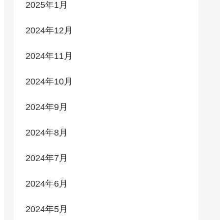
2025年1月
2024年12月
2024年11月
2024年10月
2024年9月
2024年8月
2024年7月
2024年6月
2024年5月