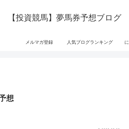
【投資競馬】夢馬券予想ブログ
メルマガ登録
人気ブログランキング
に
料予想