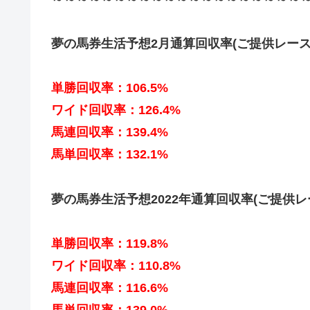
夢の馬券生活予想2月通算回収率(ご提供レース:
単勝回収率：106.5%
ワイド回収率：126.4%
馬連回収率：139.4%
馬単回収率：132.1%
夢の馬券生活予想2022年通算回収率(ご提供レース
単勝回収率：119.8%
ワイド回収率：110.8%
馬連回収率：116.6%