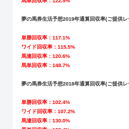
馬単回収率：122.5%
夢の馬券生活予想2019年通算回収率(ご提供レース
単勝回収率：117.1%
ワイド回収率：115.5%
馬連回収率：120.6%
馬単回収率：148.7%
夢の馬券生活予想2018年通算回収率(ご提供レース
単勝回収率：102.4%
ワイド回収率：107.2%
馬連回収率：130.0%