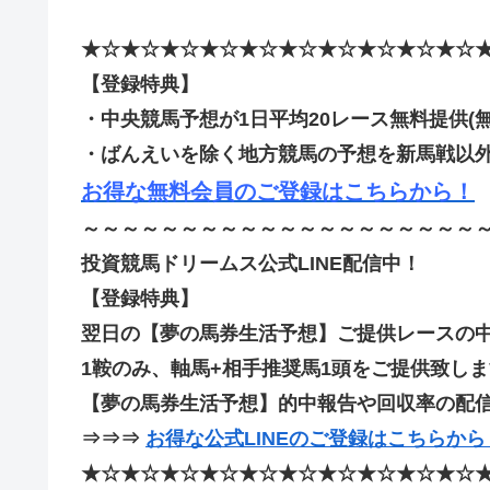
★☆★☆★☆★☆★☆★☆★☆★☆★☆★☆
【登録特典】
・中央競馬予想が1日平均20レース無料提供(無
・ばんえいを除く地方競馬の予想を新馬戦以外
お得な無料会員のご登録はこちらから！
～～～～～～～～～～～～～～～～～～～～
投資競馬ドリームス公式LINE配信中！
【登録特典】
翌日の【夢の馬券生活予想】ご提供レースの
1鞍のみ、軸馬+相手推奨馬1頭をご提供致し
【夢の馬券生活予想】的中報告や回収率の配
⇒⇒⇒
お得な公式LINEのご登録はこちらから
★☆★☆★☆★☆★☆★☆★☆★☆★☆★☆