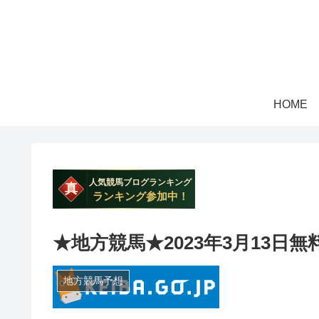
HOME
★地方競馬★2023年3月13日無
地方競馬予想