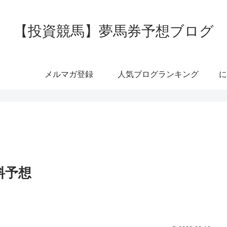
【投資競馬】夢馬券予想ブログ
メルマガ登録
人気ブログランキング
に
料予想