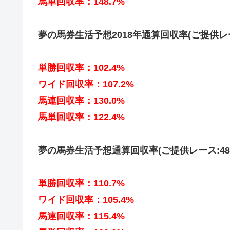
馬単回収率：148.7%
夢の馬券生活予想2018年通算回収率(ご提供レース
単勝回収率：102.4%
ワイド回収率：107.2%
馬連回収率：130.0%
馬単回収率：122.4%
夢の馬券生活予想通算回収率(ご提供レース:4881)
単勝回収率：110.7%
ワイド回収率：105.4%
馬連回収率：115.4%