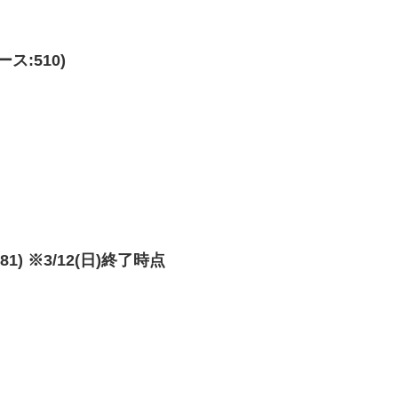
:510)
 ※3/12(日)終了時点