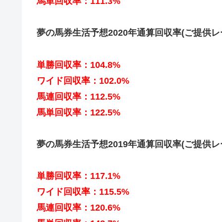
馬単回収率：111.3%
夢の馬券生活予想2020年通算回収率(ご提供レース
単勝回収率：104.8%
ワイド回収率：102.0%
馬連回収率：112.5%
馬単回収率：122.5%
夢の馬券生活予想2019年通算回収率(ご提供レース
単勝回収率：117.1%
ワイド回収率：115.5%
馬連回収率：120.6%