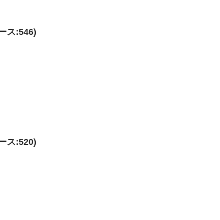
:546)
:520)