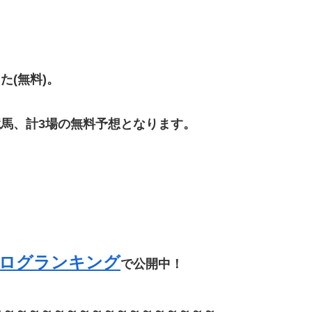
た(無料)。
船橋競馬、計3場の無料予想となります。
！
ログランキング
で公開中！
～～～～～～～～～～～～～～～～～～