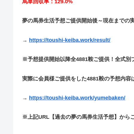
馬単回収率：129.0%
夢の馬券生活予想ご提供開始後～現在までの
→
https://toushi-keiba.work/result/
※予想提供開始以降全4881鞍ご提供！全式別
実際に会員様ご提供をした4881鞍の予想内容
→
https://toushi-keiba.work/yumebaken/
※上記URL【過去の夢の馬券生活予想】から