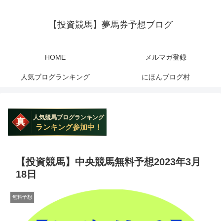
【投資競馬】夢馬券予想ブログ
HOME
メルマガ登録
人気ブログランキング
にほんブログ村
【投資競馬】中央競馬無料予想2023年3月
18日
無料予想