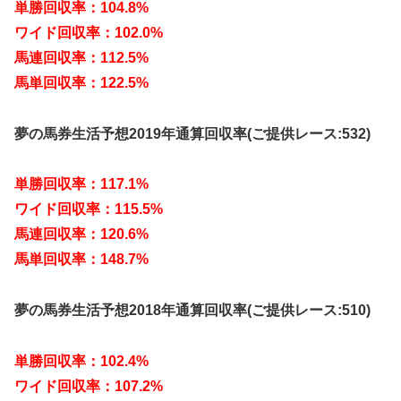
単勝回収率：104.8%
ワイド回収率：102.0%
馬連回収率：112.5%
馬単回収率：122.5%
夢の馬券生活予想2019年通算回収率(ご提供レース:532)
単勝回収率：117.1%
ワイド回収率：115.5%
馬連回収率：120.6%
馬単回収率：148.7%
夢の馬券生活予想2018年通算回収率(ご提供レース:510)
単勝回収率：102.4%
ワイド回収率：107.2%