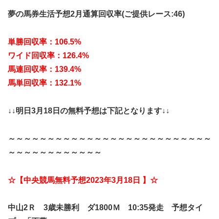
夢の馬券生活予想2月通算回収率(ご提供レース:46)
単勝回収率：106.5%
ワイド回収率：126.4%
馬連回収率：139.4%
馬単回収率：132.1%
↓↓明日3月18日の無料予想は下記となります↓↓
～～～～～～～～～～～～～～～～～～～～～～～～～～
～～～～～～～～～～～～
☆【中央競馬無料予想2023年3月18日 】☆
中山2Ｒ 3歳未勝利 ダ1800Ｍ 10:35発走 予想タイ