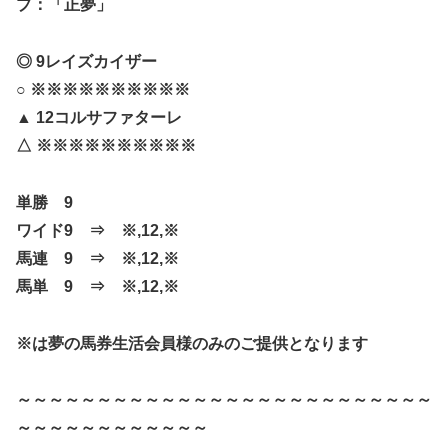
プ：「正夢」
◎ 9レイズカイザー
○ ※※※※※※※※※※
▲ 12コルサファターレ
△ ※※※※※※※※※※
単勝 9
ワイド9 ⇒ ※,12,※
馬連 9 ⇒ ※,12,※
馬単 9 ⇒ ※,12,※
※は夢の馬券生活会員様のみのご提供となります
～～～～～～～～～～～～～～～～～～～～～～～～～～
～～～～～～～～～～～～