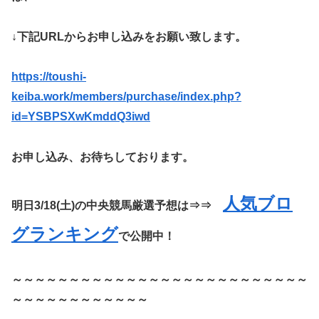
↓下記URLからお申し込みをお願い致します。
https://toushi-
keiba.work/members/purchase/index.php?
id=YSBPSXwKmddQ3iwd
お申し込み、お待ちしております。
人気ブロ
明日3/18(土)の中央競馬厳選予想は⇒⇒
グランキング
で公開中！
～～～～～～～～～～～～～～～～～～～～～～～～～～
～～～～～～～～～～～～