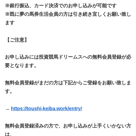
※銀行振込、カード決済でのお申し込みが可能です
※既に夢の馬券生活会員の方は引き続き宜しくお願い致し
ます
【ご注意】
お申し込みには投資競馬ドリームスへの無料会員登録が必
要となります。
無料会員登録がまだの方は下記からご登録をお願い致しま
す。
→
https://toushi-keiba.work/entry/
無料会員登録済みの方で、お申し込みが上手くいかない方
は、