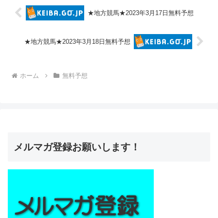
★地方競馬★2023年3月17日無料予想
★地方競馬★2023年3月18日無料予想
ホーム
無料予想
メルマガ登録お願いします！