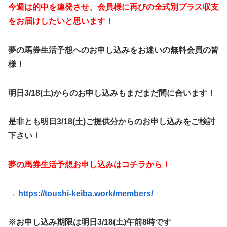
今週は的中を連発させ、会員様に再びの全式別プラス収支
をお届けしたいと思います！
夢の馬券生活予想へのお申し込みをお迷いの無料会員の皆
様！
明日3/18(土)からのお申し込みもまだまだ間に合います！
是非とも明日3/18(土)ご提供分からのお申し込みをご検討
下さい！
夢の馬券生活予想お申し込みはコチラから！
→
https://toushi-keiba.work/members/
※お申し込み期限は明日3/18(土)午前8時です