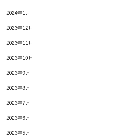
2024年1月
2023年12月
2023年11月
2023年10月
2023年9月
2023年8月
2023年7月
2023年6月
2023年5月