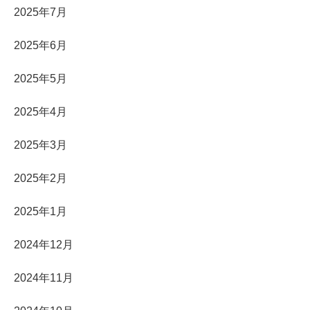
2025年7月
2025年6月
2025年5月
2025年4月
2025年3月
2025年2月
2025年1月
2024年12月
2024年11月