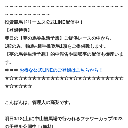
～～～～～～～～～～～～～～～～～～～～～～～～～～
～～～～～～～～～～
投資競馬ドリームス公式LINE配信中！
【登録特典】
翌日の【夢の馬券生活予想】ご提供レースの中から、
1鞍のみ、軸馬+相手推奨馬1頭をご提供致します。
【夢の馬券生活予想】的中報告や回収率の配信も御座いま
す。
⇒⇒⇒
お得な公式LINEのご登録はこちらから！
★☆★☆★☆★☆★☆★☆★☆★☆★☆★☆★☆★☆★☆
★☆★☆★☆
こんばんは、管理人の高梨です。
明日3/18(土)に中山競馬場で行われるフラワーカップ2023
の予想を公開中！(無料)