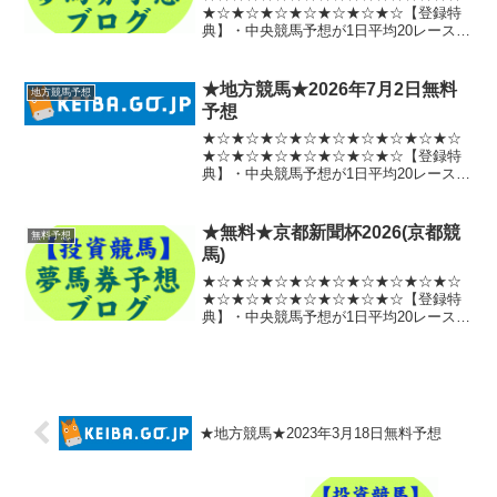
★☆★☆★☆★☆★☆★☆★☆【登録特
典】・中央競馬予想が1日平均20レース無
料提供(無制限)・ばんえいを除く地方競馬
の予想を新馬戦以外全レース無料提供(無
制限)・【夢の馬券生活予想】ご提供レー
★地方競馬★2026年7月2日無料
地方競馬予想
スの中から、...
予想
★☆★☆★☆★☆★☆★☆★☆★☆★☆
★☆★☆★☆★☆★☆★☆★☆【登録特
典】・中央競馬予想が1日平均20レース無
料提供(無制限)・ばんえいを除く地方競馬
の予想を新馬戦以外全レース無料提供(無
制限)・【夢の馬券生活予想】ご提供レー
★無料★京都新聞杯2026(京都競
無料予想
スの中から、...
馬)
★☆★☆★☆★☆★☆★☆★☆★☆★☆
★☆★☆★☆★☆★☆★☆★☆【登録特
典】・中央競馬予想が1日平均20レース無
料提供(無制限)・ばんえいを除く地方競馬
の予想を新馬戦以外全レース無料提供(無
制限)・【夢の馬券生活予想】ご提供レー
スの中から、...
★地方競馬★2023年3月18日無料予想