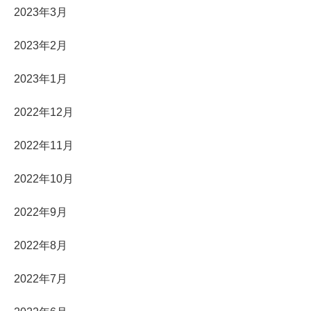
2023年3月
2023年2月
2023年1月
2022年12月
2022年11月
2022年10月
2022年9月
2022年8月
2022年7月