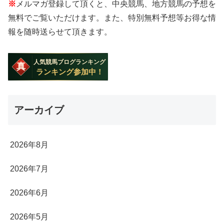
※
メルマガ登録して頂くと、中央競馬、地方競馬の予想を
無料でご覧いただけます。また、特別無料予想等お得な情
報を随時送らせて頂きます。
アーカイブ
2026年8月
2026年7月
2026年6月
2026年5月