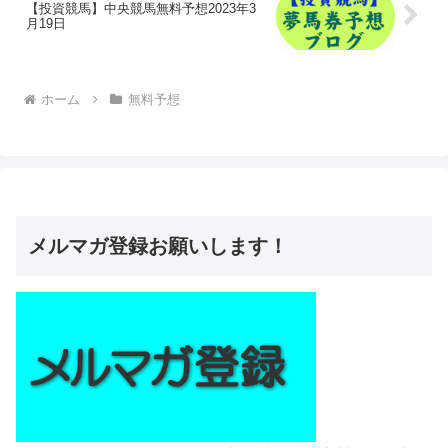
【投資競馬】中央競馬無料予想2023年3
月19日
ホーム
無料予想
メルマガ登録お願いします！