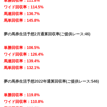
単勝回収率：111.8%
ワイド回収率：114.5%
馬連回収率：136.7%
馬単回収率：145.8%
夢の馬券生活予想2月通算回収率(ご提供レース:46)
単勝回収率：106.5%
ワイド回収率：126.4%
馬連回収率：139.4%
馬単回収率：132.1%
夢の馬券生活予想2022年通算回収率(ご提供レース:546)
単勝回収率：119.8%
ワイド回収率：110.8%