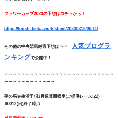
フラワーカップ2023の予想はコチラから！
https://toushi-keiba.work/sheet/20230318/06/11/
人気ブログラ
その他の中央競馬厳選予想は⇒⇒
ンキング
で公開中！
～～～～～～～～～～～～～～～～～～～～～～～～～～
～～～～～～～～～～～～
夢の馬券生活予想3月通算回収率(ご提供レース:22)
※3/12(日)終了時点