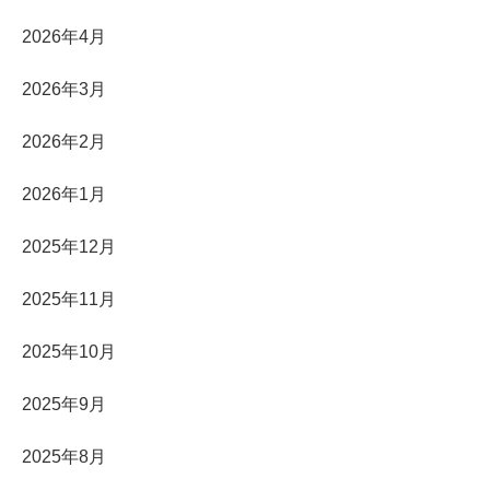
2026年4月
2026年3月
2026年2月
2026年1月
2025年12月
2025年11月
2025年10月
2025年9月
2025年8月