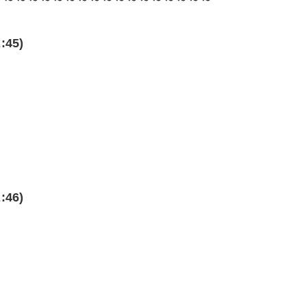
45)
46)