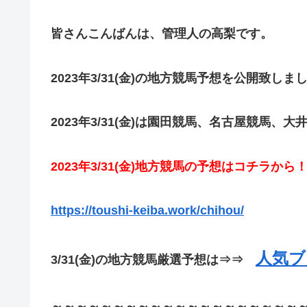
皆さんこんばんは、管理人の高梨です。
2023年3/31(金)の地方競馬予想を公開致しまし
2023年3/31(金)は園田競馬、名古屋競馬
2023年3/31(金)地方競馬の予想はコチラから
https://toushi-keiba.work/chihou/
人気ブ
3/31(金)の地方競馬厳選予想は⇒⇒
～～～～～～～～～～～～～～～～～～～～