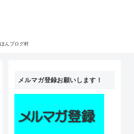
ほんブログ村
メルマガ登録お願いします！