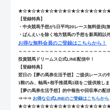
★☆★☆★☆★☆★☆★☆★☆★☆★☆★☆
【登録特典】
・中央競馬予想が1日平均20レース無料提供(無
・ばんえいを除く地方競馬の予想を新馬戦以外
お得な無料会員のご登録はこちらから！
～～～～～～～～～～～～～～～～～～～～
投資競馬ドリームス公式LINE配信中！
【登録特典】
翌日の【夢の馬券生活予想】ご提供レースの
1鞍のみ、軸馬+相手推奨馬1頭をご提供致し
【夢の馬券生活予想】的中報告や回収率の配
⇒⇒⇒
お得な公式LINEのご登録はこちらから
★☆★☆★☆★☆★☆★☆★☆★☆★☆★☆