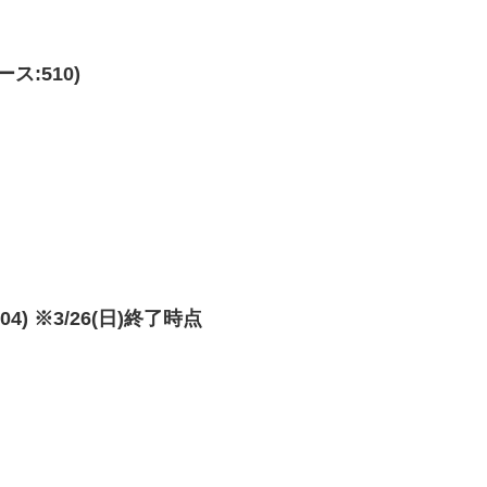
:510)
 ※3/26(日)終了時点