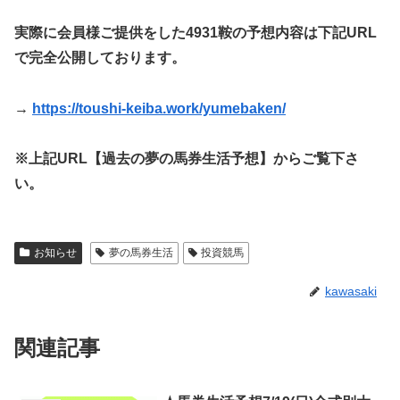
実際に会員様ご提供をした4931鞍の予想内容は下記URL
で完全公開しております。
→
https://toushi-keiba.work/yumebaken/
※上記URL【過去の夢の馬券生活予想】からご覧下さ
い。
お知らせ
夢の馬券生活
投資競馬
kawasaki
関連記事