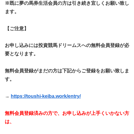
※既に夢の馬券生活会員の方は引き続き宜しくお願い致し
ます。
【ご注意】
お申し込みには投資競馬ドリームスへの無料会員登録が必
要となります。
無料会員登録がまだの方は下記からご登録をお願い致しま
す。
→
https://toushi-keiba.work/entry/
無料会員登録済みの方で、お申し込みが上手くいかない方
は、