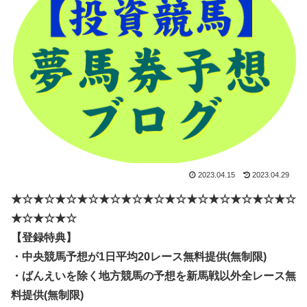
2023.04.15
2023.04.29
★☆★☆★☆★☆★☆★☆★☆★☆★☆★☆★☆★☆★☆
★☆★☆★☆
【登録特典】
・中央競馬予想が1日平均20レース無料提供(無制限)
・ばんえいを除く地方競馬の予想を新馬戦以外全レース無
料提供(無制限)