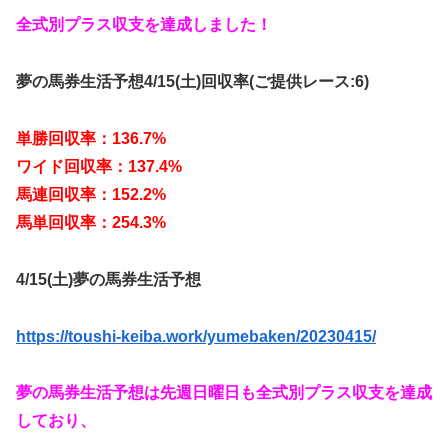
全式別プラス収支を達成しました！
夢の馬券生活予想4/15(土)回収率(ご提供レース:6)
単勝回収率：136.7%
ワイド回収率：137.4%
馬連回収率：152.2%
馬単回収率：254.3%
4/15(土)夢の馬券生活予想
https://toushi-keiba.work/yumebaken/20230415/
夢の馬券生活予想は先週日曜日も全式別プラス収支を達成
しており、