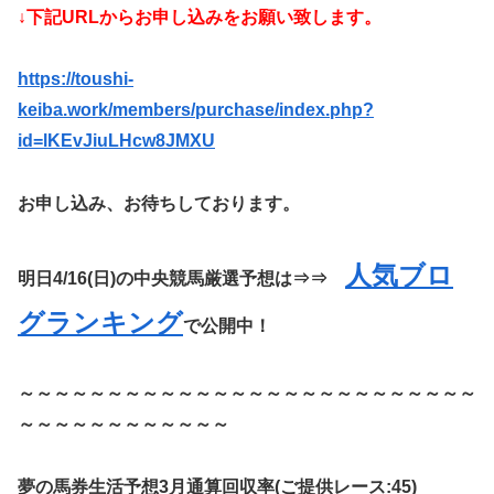
↓下記URLからお申し込みをお願い致します。
https://toushi-
keiba.work/members/purchase/index.php?
id=lKEvJiuLHcw8JMXU
お申し込み、お待ちしております。
人気ブロ
明日4/16(日)の中央競馬厳選予想は⇒⇒
グランキング
で公開中！
～～～～～～～～～～～～～～～～～～～～～～～～～～
～～～～～～～～～～～～
夢の馬券生活予想3月通算回収率(ご提供レース:45)