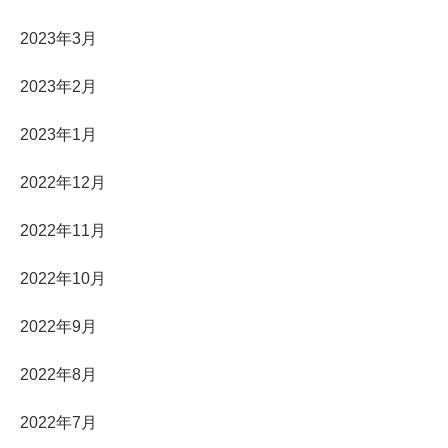
2023年3月
2023年2月
2023年1月
2022年12月
2022年11月
2022年10月
2022年9月
2022年8月
2022年7月