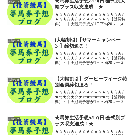
★馬券生活予想7/19(日)全式別大
お知らせ
幅プラス収支達成！★
★☆★☆★☆★☆★☆★☆★☆★☆★☆
★☆★☆★☆★☆★☆★☆★☆【登録特
典】・中央競馬予想が1日平均20レース無
料提供(無制限)・ばんえいを除く地方競馬
の予想を新馬戦以外全レース無料提供(無
制限)・【夢の馬券生活予想】ご提供レー
(大幅割引)【サマーキャンペー
お知らせ
スの中から、...
ン】締切迫る！
★☆★☆★☆★☆★☆★☆★☆★☆★☆
★☆★☆★☆★☆★☆★☆★☆【登録特
典】・中央競馬予想が1日平均20レース無
料提供(無制限)・ばんえいを除く地方競馬
の予想を新馬戦以外全レース無料提供(無
制限)・【夢の馬券生活予想】ご提供レー
【大幅割引】ダービーウイーク特
お知らせ
スの中から、...
別会員締切迫る！
★☆★☆★☆★☆★☆★☆★☆★☆★☆
★☆★☆★☆★☆★☆★☆★☆【登録特
典】・中央競馬予想が1日平均20レース無
料提供(無制限)・ばんえいを除く地方競馬
の予想を新馬戦以外全レース無料提供(無
制限)・【夢の馬券生活予想】ご提供レー
★馬券生活予想5/17(日)全式別プ
お知らせ
スの中から、...
ラス収支達成！★
★☆★☆★☆★☆★☆★☆★☆★☆★☆