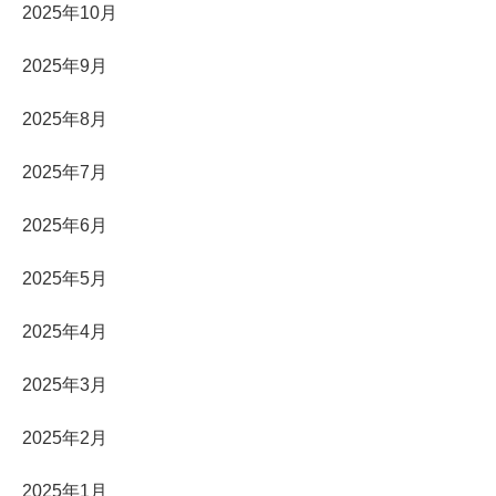
2025年10月
2025年9月
2025年8月
2025年7月
2025年6月
2025年5月
2025年4月
2025年3月
2025年2月
2025年1月