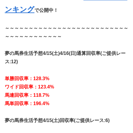
ンキング
で公開中！
～～～～～～～～～～～～～～～～～～～～～～～～～～
～～～～～～～～～～～～
夢の馬券生活予想4/15(土)4/16(日)通算回収率(ご提供レー
ス:12)
単勝回収率：128.3%
ワイド回収率：123.4%
馬連回収率：118.7%
馬単回収率：196.4%
夢の馬券生活予想4/15(土)回収率(ご提供レース:6)