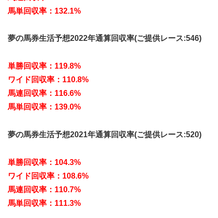
馬単回収率：132.1%
夢の馬券生活予想2022年通算回収率(ご提供レース:546)
単勝回収率：119.8%
ワイド回収率：110.8%
馬連回収率：116.6%
馬単回収率：139.0%
夢の馬券生活予想2021年通算回収率(ご提供レース:520)
単勝回収率：104.3%
ワイド回収率：108.6%
馬連回収率：110.7%
馬単回収率：111.3%