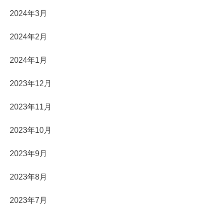
2024年3月
2024年2月
2024年1月
2023年12月
2023年11月
2023年10月
2023年9月
2023年8月
2023年7月