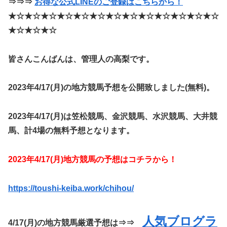
⇒⇒⇒
お得な公式LINEのご登録はこちらから！
★☆★☆★☆★☆★☆★☆★☆★☆★☆★☆★☆★☆★☆
★☆★☆★☆
皆さんこんばんは、管理人の高梨です。
2023年4/17(月)の地方競馬予想を公開致しました(無料)。
2023年4/17(月)は笠松競馬、金沢競馬、水沢競馬、大井競
馬、計4場の無料予想となります。
2023年4/17(月)地方競馬の予想はコチラから！
https://toushi-keiba.work/chihou/
人気ブログラ
4/17(月)の地方競馬厳選予想は⇒⇒