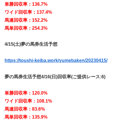
単勝回収率：136.7%
ワイド回収率：137.4%
馬連回収率：152.2%
馬単回収率：254.3%
4/15(土)夢の馬券生活予想
https://toushi-keiba.work/yumebaken/20230415/
夢の馬券生活予想4/16(日)回収率(ご提供レース:6)
単勝回収率：120.0%
ワイド回収率：108.1%
馬連回収率：83.6%
馬単回収率：135.9%