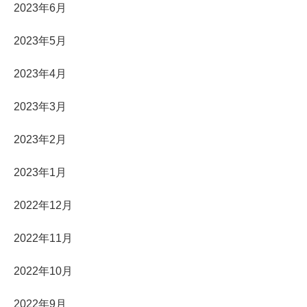
2023年6月
2023年5月
2023年4月
2023年3月
2023年2月
2023年1月
2022年12月
2022年11月
2022年10月
2022年9月