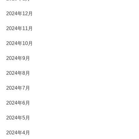
2024年12月
2024年11月
2024年10月
2024年9月
2024年8月
2024年7月
2024年6月
2024年5月
2024年4月