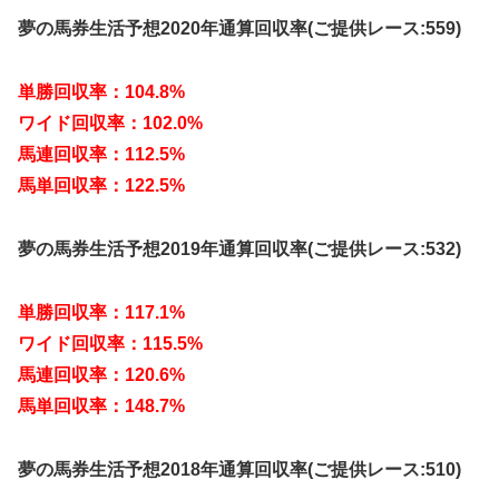
夢の馬券生活予想2020年通算回収率(ご提供レース:559)
単勝回収率：104.8%
ワイド回収率：102.0%
馬連回収率：112.5%
馬単回収率：122.5%
夢の馬券生活予想2019年通算回収率(ご提供レース:532)
単勝回収率：117.1%
ワイド回収率：115.5%
馬連回収率：120.6%
馬単回収率：148.7%
夢の馬券生活予想2018年通算回収率(ご提供レース:510)