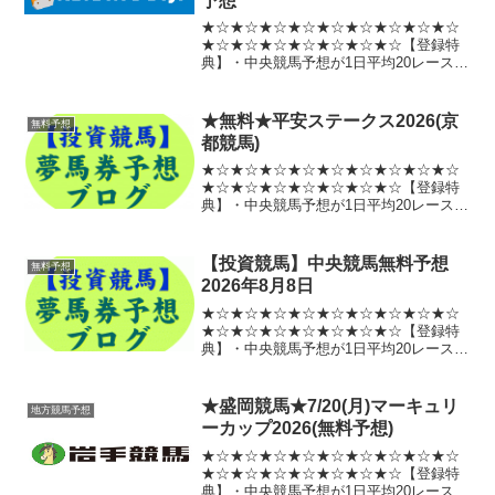
予想
★☆★☆★☆★☆★☆★☆★☆★☆★☆
★☆★☆★☆★☆★☆★☆★☆【登録特
典】・中央競馬予想が1日平均20レース無
料提供(無制限)・ばんえいを除く地方競馬
の予想を新馬戦以外全レース無料提供(無
制限)・【夢の馬券生活予想】ご提供レー
★無料★平安ステークス2026(京
無料予想
スの中から、...
都競馬)
★☆★☆★☆★☆★☆★☆★☆★☆★☆
★☆★☆★☆★☆★☆★☆★☆【登録特
典】・中央競馬予想が1日平均20レース無
料提供(無制限)・ばんえいを除く地方競馬
の予想を新馬戦以外全レース無料提供(無
制限)・【夢の馬券生活予想】ご提供レー
【投資競馬】中央競馬無料予想
無料予想
スの中から、...
2026年8月8日
★☆★☆★☆★☆★☆★☆★☆★☆★☆
★☆★☆★☆★☆★☆★☆★☆【登録特
典】・中央競馬予想が1日平均20レース無
料提供(無制限)・ばんえいを除く地方競馬
の予想を新馬戦以外全レース無料提供(無
制限)・【夢の馬券生活予想】ご提供レー
★盛岡競馬★7/20(月)マーキュリ
地方競馬予想
スの中から、...
ーカップ2026(無料予想)
★☆★☆★☆★☆★☆★☆★☆★☆★☆
★☆★☆★☆★☆★☆★☆★☆【登録特
典】・中央競馬予想が1日平均20レース無