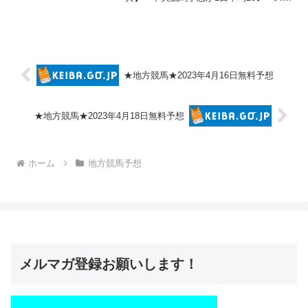
料提供(無制限)・ばんえいを除く地方競馬
の予想を新馬戦以外全レース無料提供(無
制限)・【夢の馬券生活予想】ご提供レー
スの中から、...
★地方競馬★2023年4月16日無料予想
★地方競馬★2023年4月18日無料予想
ホーム
地方競馬予想
メルマガ登録お願いします！