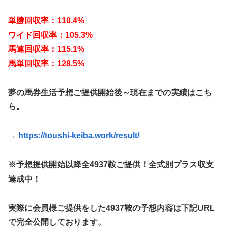
単勝回収率：110.4%
ワイド回収率：105.3%
馬連回収率：115.1%
馬単回収率：128.5%
夢の馬券生活予想ご提供開始後～現在までの実績はこち
ら。
→
https://toushi-keiba.work/result/
※予想提供開始以降全4937鞍ご提供！全式別プラス収支
達成中！
実際に会員様ご提供をした4937鞍の予想内容は下記URL
で完全公開しております。