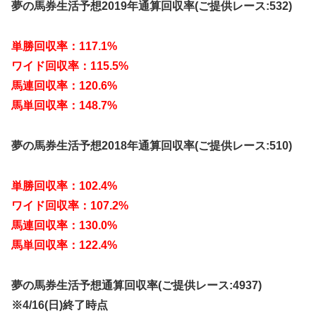
夢の馬券生活予想2019年通算回収率(ご提供レース:532)
単勝回収率：117.1%
ワイド回収率：115.5%
馬連回収率：120.6%
馬単回収率：148.7%
夢の馬券生活予想2018年通算回収率(ご提供レース:510)
単勝回収率：102.4%
ワイド回収率：107.2%
馬連回収率：130.0%
馬単回収率：122.4%
夢の馬券生活予想通算回収率(ご提供レース:4937)
※4/16(日)終了時点