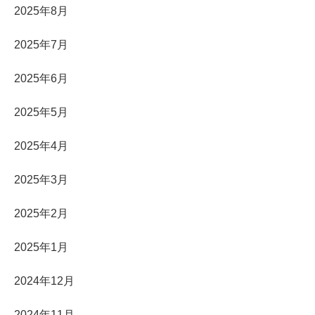
2025年8月
2025年7月
2025年6月
2025年5月
2025年4月
2025年3月
2025年2月
2025年1月
2024年12月
2024年11月