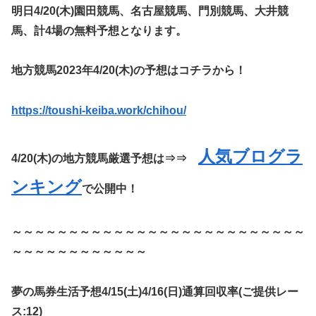
明日4/20(木)園田競馬、名古屋競馬、門別競馬、大井競
馬、計4場の無料予想となります。
地方競馬2023年4/20(木)の予想はコチラから！
https://toushi-keiba.work/chihou/
人気ブログラ
4/20(木)の地方競馬厳選予想は⇒⇒
ンキング
で公開中！
～～～～～～～～～～～～～～～～～～～～～～～～～～
～～～～～～～～～～～～
夢の馬券生活予想4/15(土)4/16(日)通算回収率(ご提供レー
ス:12)