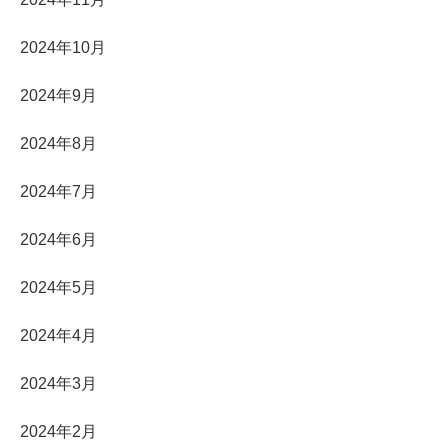
2024年10月
2024年9月
2024年8月
2024年7月
2024年6月
2024年5月
2024年4月
2024年3月
2024年2月