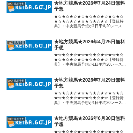
★地方競馬★2026年7月24日無料
地方競馬予想
予想
★☆★☆★☆★☆★☆★☆★☆★☆★☆
★☆★☆★☆★☆★☆★☆★☆【登録特
典】・中央競馬予想が1日平均20レース無
料提供(無制限)・ばんえいを除く地方競馬
の予想を新馬戦以外全レース無料提供(無
制限)・【夢の馬券生活予想】ご提供レー
★地方競馬★2026年4月25日無料
地方競馬予想
スの中から、...
予想
★☆★☆★☆★☆★☆★☆★☆★☆★☆
★☆★☆★☆★☆★☆★☆★☆【登録特
典】・中央競馬予想が1日平均20レース無
料提供(無制限)・ばんえいを除く地方競馬
の予想を新馬戦以外全レース無料提供(無
制限)・【夢の馬券生活予想】ご提供レー
★地方競馬★2026年7月29日無料
地方競馬予想
スの中から、...
予想
★☆★☆★☆★☆★☆★☆★☆★☆★☆
★☆★☆★☆★☆★☆★☆★☆【登録特
典】・中央競馬予想が1日平均20レース無
料提供(無制限)・ばんえいを除く地方競馬
の予想を新馬戦以外全レース無料提供(無
制限)・【夢の馬券生活予想】ご提供レー
★地方競馬★2026年6月30日無料
地方競馬予想
スの中から、...
予想
★☆★☆★☆★☆★☆★☆★☆★☆★☆