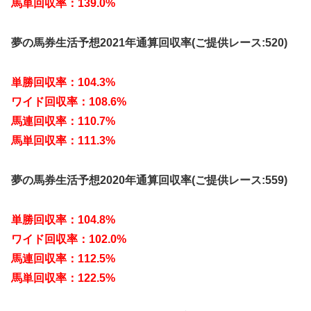
馬単回収率：139.0%
夢の馬券生活予想2021年通算回収率(ご提供レース:520)
単勝回収率：104.3%
ワイド回収率：108.6%
馬連回収率：110.7%
馬単回収率：111.3%
夢の馬券生活予想2020年通算回収率(ご提供レース:559)
単勝回収率：104.8%
ワイド回収率：102.0%
馬連回収率：112.5%
馬単回収率：122.5%