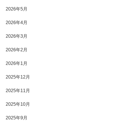
2026年5月
2026年4月
2026年3月
2026年2月
2026年1月
2025年12月
2025年11月
2025年10月
2025年9月