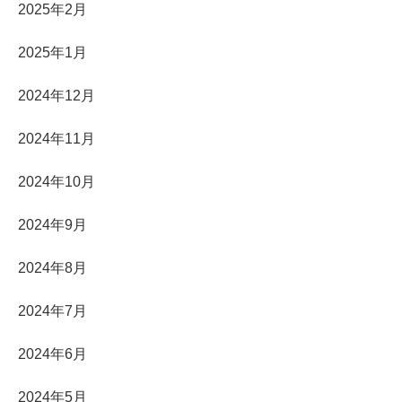
2025年2月
2025年1月
2024年12月
2024年11月
2024年10月
2024年9月
2024年8月
2024年7月
2024年6月
2024年5月