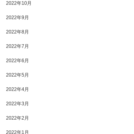
2022年10月
2022年9月
2022年8月
2022年7月
2022年6月
2022年5月
2022年4月
2022年3月
2022年2月
2022年1月