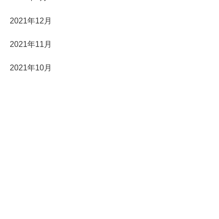
2021年12月
2021年11月
2021年10月