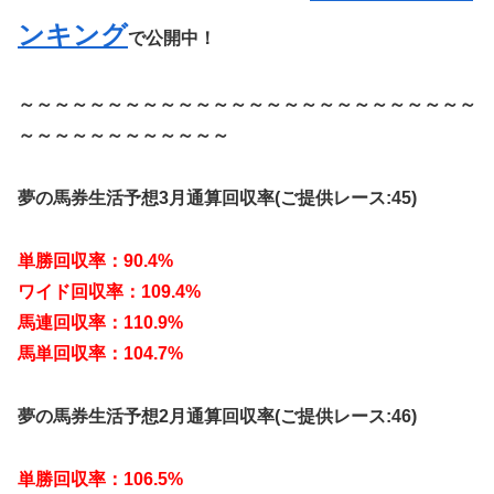
ンキング
で公開中！
～～～～～～～～～～～～～～～～～～～～～～～～～～
～～～～～～～～～～～～
夢の馬券生活予想3月通算回収率(ご提供レース:45)
単勝回収率：90.4%
ワイド回収率：109.4%
馬連回収率：110.9%
馬単回収率：104.7%
夢の馬券生活予想2月通算回収率(ご提供レース:46)
単勝回収率：106.5%