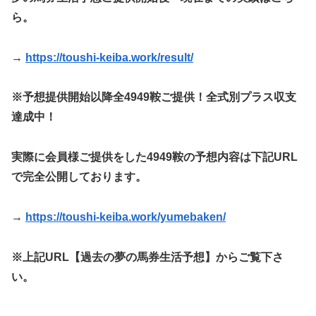
ら。
→
https://toushi-keiba.work/result/
※予想提供開始以降全4949鞍ご提供！全式別プラス収支
達成中！
実際に会員様ご提供をした4949鞍の予想内容は下記URL
で完全公開しております。
→
https://toushi-keiba.work/yumebaken/
※上記URL【過去の夢の馬券生活予想】からご覧下さ
い。