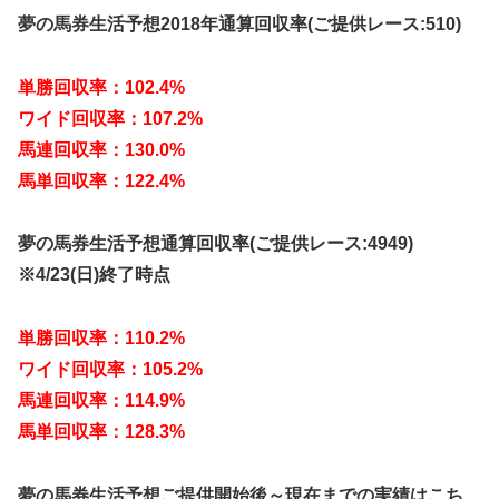
夢の馬券生活予想2018年通算回収率(ご提供レース:510)
単勝回収率：102.4%
ワイド回収率：107.2%
馬連回収率：130.0%
馬単回収率：122.4%
夢の馬券生活予想通算回収率(ご提供レース:4949)
※4/23(日)終了時点
単勝回収率：110.2%
ワイド回収率：105.2%
馬連回収率：114.9%
馬単回収率：128.3%
夢の馬券生活予想ご提供開始後～現在までの実績はこち