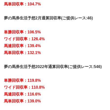
馬単回収率：104.7%
夢の馬券生活予想2月通算回収率(ご提供レース:46)
単勝回収率：106.5%
ワイド回収率：126.4%
馬連回収率：139.4%
馬単回収率：132.1%
夢の馬券生活予想2022年通算回収率(ご提供レース:546)
単勝回収率：119.8%
ワイド回収率：110.8%
馬連回収率：116.6%
馬単回収率：139.0%