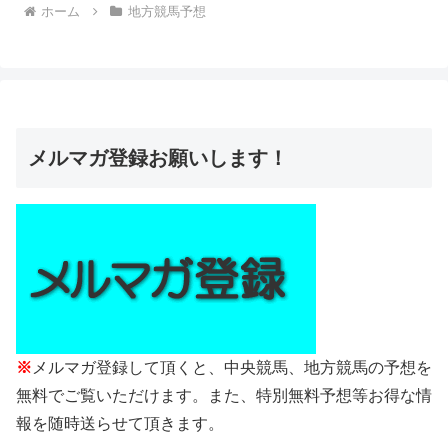
ホーム
地方競馬予想
メルマガ登録お願いします！
※
メルマガ登録して頂くと、中央競馬、地方競馬の予想を
無料でご覧いただけます。また、特別無料予想等お得な情
報を随時送らせて頂きます。