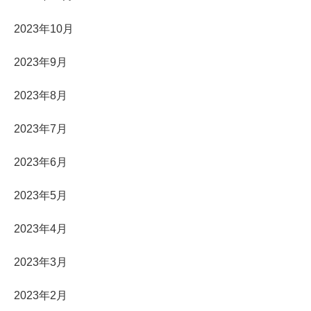
2023年10月
2023年9月
2023年8月
2023年7月
2023年6月
2023年5月
2023年4月
2023年3月
2023年2月