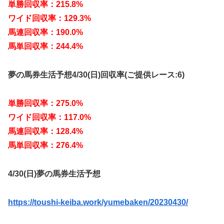
単勝回収率：215.8%
ワイド回収率：129.3%
馬連回収率：190.0%
馬単回収率：244.4%
夢の馬券生活予想4/30(日)回収率(ご提供レース:6)
単勝回収率：275.0%
ワイド回収率：117.0%
馬連回収率：128.4%
馬単回収率：276.4%
4/30(日)夢の馬券生活予想
https://toushi-keiba.work/yumebaken/20230430/