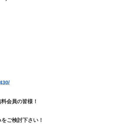
430/
無料会員の皆様！
込みをご検討下さい！