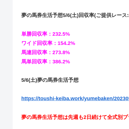
夢の馬券生活予想5/6(土)回収率(ご提供レース:
単勝回収率：232.5%
ワイド回収率：154.2%
馬連回収率：273.8%
馬単回収率：386.2%
5/6(土)夢の馬券生活予想
https://toushi-keiba.work/yumebaken/20230
夢の馬券生活予想は先週も2日続けて全式別プ