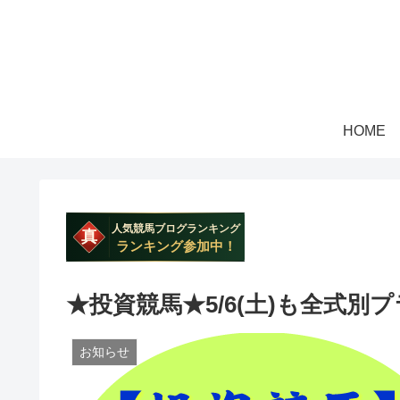
HOME
★投資競馬★5/6(土)も全式別
お知らせ