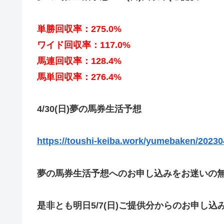
単勝回収率：275.0%
ワイド回収率：117.0%
馬連回収率：128.4%
馬単回収率：276.4%
4/30(日)夢の馬券生活予想
https://toushi-keiba.work/yumebaken/20230
夢の馬券生活予想へのお申し込みをお迷いの
是非とも明日5/7(日)ご提供分からのお申し