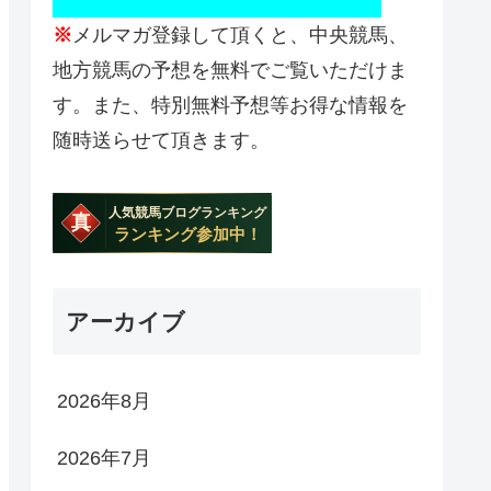
※
メルマガ登録して頂くと、中央競馬、
地方競馬の予想を無料でご覧いただけま
す。また、特別無料予想等お得な情報を
随時送らせて頂きます。
アーカイブ
2026年8月
2026年7月