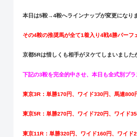
本日は5鞍→4鞍へラインナップが変更になり
その4鞍の推奨馬が全て1着入り4戦4勝パーフ
京都5Rは惜しくも相手がヌケてしまいました
下記の3鞍を完全的中させ、本日も全式別プラ
東京3R：単勝170円、ワイド330円、馬連800
東京5R：単勝270円、ワイド720円、ワイド350
東京11R：単勝320円、ワイド160円、ワイド2