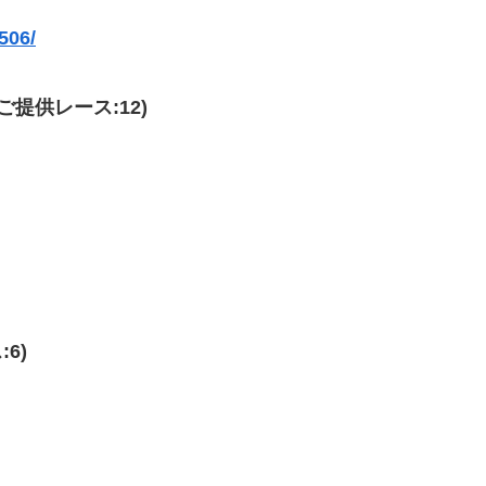
506/
(ご提供レース:12)
6)