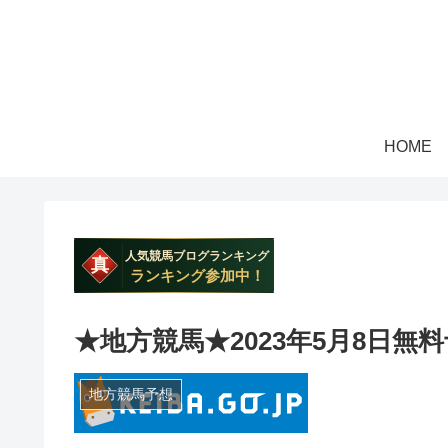
HOME
★地方競馬★2023年5月8日無
地方競馬予想