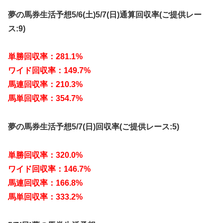
夢の馬券生活予想5/6(土)5/7(日)通算回収率(ご提供レー
ス:9)
単勝回収率：281.1%
ワイド回収率：149.7%
馬連回収率：210.3%
馬単回収率：354.7%
夢の馬券生活予想5/7(日)回収率(ご提供レース:5)
単勝回収率：320.0%
ワイド回収率：146.7%
馬連回収率：166.8%
馬単回収率：333.2%