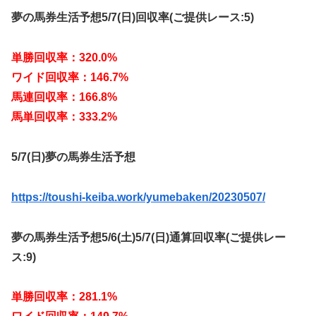
夢の馬券生活予想5/7(日)回収率(ご提供レース:5)
単勝回収率：320.0%
ワイド回収率：146.7%
馬連回収率：166.8%
馬単回収率：333.2%
5/7(日)夢の馬券生活予想
https://toushi-keiba.work/yumebaken/20230507/
夢の馬券生活予想5/6(土)5/7(日)通算回収率(ご提供レー
ス:9)
単勝回収率：281.1%