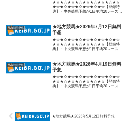
★☆★☆★☆★☆★☆★☆★☆★☆★☆
★☆★☆★☆★☆★☆★☆★☆【登録特
典】・中央競馬予想が1日平均20レース無
料提供(無制限)・ばんえいを除く地方競馬
の予想を新馬戦以外全レース無料提供(無
制限)・【夢の馬券生活予想】ご提供レー
★地方競馬★2026年7月12日無料
地方競馬予想
スの中から、...
予想
★☆★☆★☆★☆★☆★☆★☆★☆★☆
★☆★☆★☆★☆★☆★☆★☆【登録特
典】・中央競馬予想が1日平均20レース無
料提供(無制限)・ばんえいを除く地方競馬
の予想を新馬戦以外全レース無料提供(無
制限)・【夢の馬券生活予想】ご提供レー
★地方競馬★2026年4月19日無料
地方競馬予想
スの中から、...
予想
★☆★☆★☆★☆★☆★☆★☆★☆★☆
★☆★☆★☆★☆★☆★☆★☆【登録特
典】・中央競馬予想が1日平均20レース無
料提供(無制限)・ばんえいを除く地方競馬
の予想を新馬戦以外全レース無料提供(無
制限)・【夢の馬券生活予想】ご提供レー
スの中から、...
★地方競馬★2023年5月12日無料予想