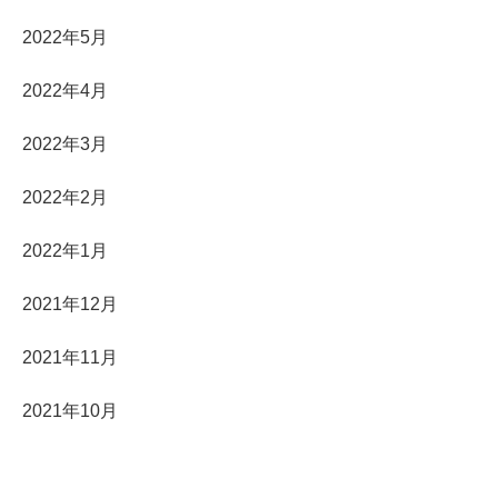
2022年5月
2022年4月
2022年3月
2022年2月
2022年1月
2021年12月
2021年11月
2021年10月