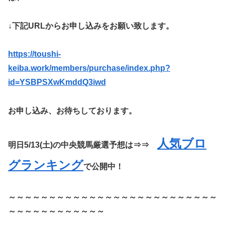
↓下記URLからお申し込みをお願い致します。
https://toushi-
keiba.work/members/purchase/index.php?
id=YSBPSXwKmddQ3iwd
お申し込み、お待ちしております。
人気ブロ
明日5/13(土)の中央競馬厳選予想は⇒⇒
グランキング
で公開中！
～～～～～～～～～～～～～～～～～～～～～～～～～～
～～～～～～～～～～～～