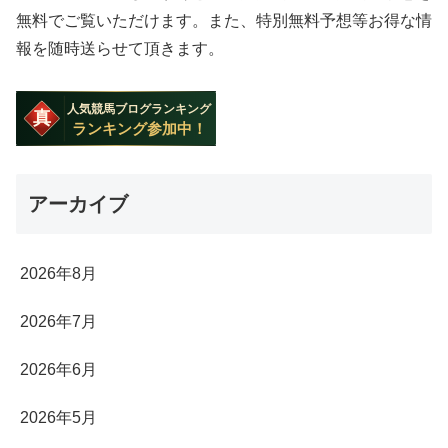
無料でご覧いただけます。また、特別無料予想等お得な情
報を随時送らせて頂きます。
アーカイブ
2026年8月
2026年7月
2026年6月
2026年5月