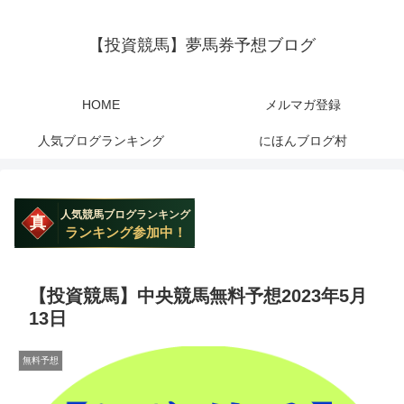
【投資競馬】夢馬券予想ブログ
HOME
メルマガ登録
人気ブログランキング
にほんブログ村
【投資競馬】中央競馬無料予想2023年5月
13日
無料予想