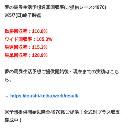
夢の馬券生活予想通算回収率(ご提供レース:4970)
※5/7(日)終了時点
単勝回収率：110.8%
ワイド回収率：105.3%
馬連回収率：115.3%
馬単回収率：128.9%
夢の馬券生活予想ご提供開始後～現在までの実績はこち
ら。
→
https://toushi-keiba.work/result/
※予想提供開始以降全4970鞍ご提供！全式別プラス収支
達成中！