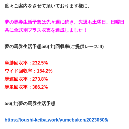
度々ご案内をさせて頂いております様に、
夢の馬券生活予想は先々週に続き、先週も土曜日、日曜日
共に全式別プラス収支を達成しました！
夢の馬券生活予想5/6(土)回収率(ご提供レース:4)
単勝回収率：232.5%
ワイド回収率：154.2%
馬連回収率：273.8%
馬単回収率：386.2%
5/6(土)夢の馬券生活予想
https://toushi-keiba.work/yumebaken/20230506/