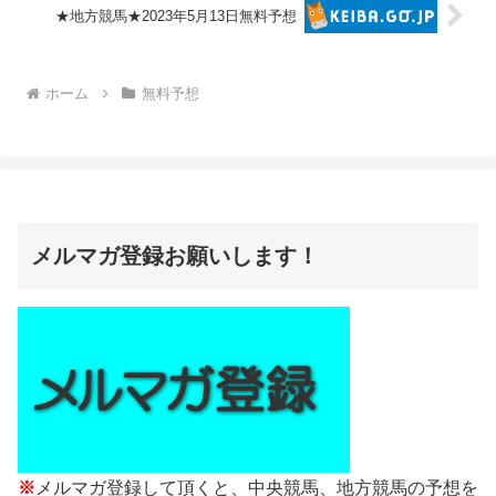
★地方競馬★2023年5月13日無料予想
ホーム
無料予想
メルマガ登録お願いします！
※
メルマガ登録して頂くと、中央競馬、地方競馬の予想を