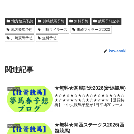
地方競馬予想
川崎競馬予想
無料予想
競馬予想記事
地方競馬予想
川崎マイラーズ
川崎マイラーズ2023
川崎競馬予想
無料予想
kawasaki
関連記事
★無料★関屋記念2026(新潟競馬)
無料予想
★☆★☆★☆★☆★☆★☆★☆★☆★☆
★☆★☆★☆★☆★☆★☆★☆【登録特
典】・中央競馬予想が1日平均20レース無
料提供(無制限)・ばんえいを除く地方競馬
の予想を新馬戦以外全レース無料提供(無
制限)・【夢の馬券生活予想】ご提供レー
スの中から、...
★無料★青函ステークス2026(函
無料予想
館競馬)