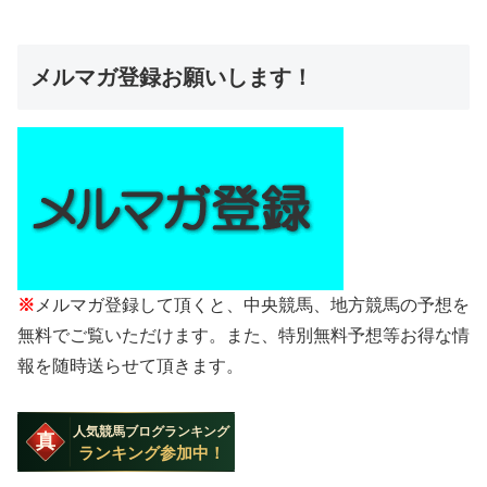
メルマガ登録お願いします！
※
メルマガ登録して頂くと、中央競馬、地方競馬の予想を
無料でご覧いただけます。また、特別無料予想等お得な情
報を随時送らせて頂きます。