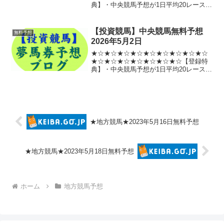
典】・中央競馬予想が1日平均20レース無
料提供(無制限)・ばんえいを除く地方競馬
の予想を新馬戦以外全レース無料提供(無
制限)・【夢の馬券生活予想】ご提供レー
【投資競馬】中央競馬無料予想
無料予想
スの中から、...
2026年5月2日
★☆★☆★☆★☆★☆★☆★☆★☆★☆
★☆★☆★☆★☆★☆★☆★☆【登録特
典】・中央競馬予想が1日平均20レース無
料提供(無制限)・ばんえいを除く地方競馬
の予想を新馬戦以外全レース無料提供(無
制限)・【夢の馬券生活予想】ご提供レー
スの中から、...
★地方競馬★2023年5月16日無料予想
★地方競馬★2023年5月18日無料予想
ホーム
地方競馬予想