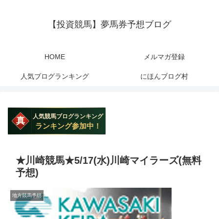
【投資競馬】夢馬券予想ブログ
HOME
メルマガ登録
人気ブログランキング
にほんブログ村
★川崎競馬★5/17(水)川崎マイラーズ(無料
予想)
地方競馬予想