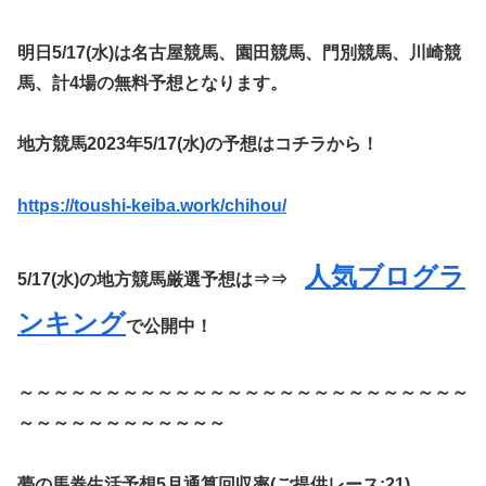
明日5/17(水)は名古屋競馬、園田競馬、門別競馬、川崎競
馬、計4場の無料予想となります。
地方競馬2023年5/17(水)の予想はコチラから！
https://toushi-keiba.work/chihou/
人気ブログラ
5/17(水)の地方競馬厳選予想は⇒⇒
ンキング
で公開中！
～～～～～～～～～～～～～～～～～～～～～～～～～～
～～～～～～～～～～～～
夢の馬券生活予想5月通算回収率(ご提供レース:21)