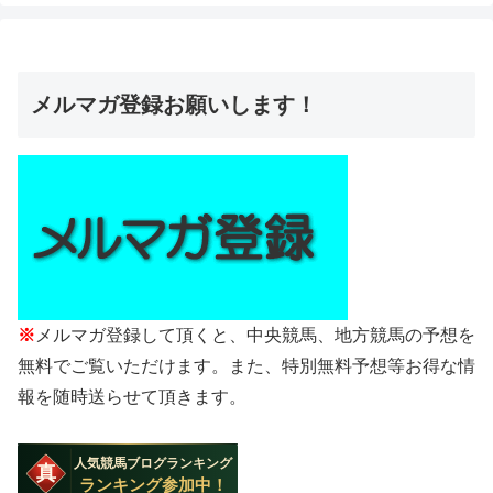
メルマガ登録お願いします！
※
メルマガ登録して頂くと、中央競馬、地方競馬の予想を
無料でご覧いただけます。また、特別無料予想等お得な情
報を随時送らせて頂きます。