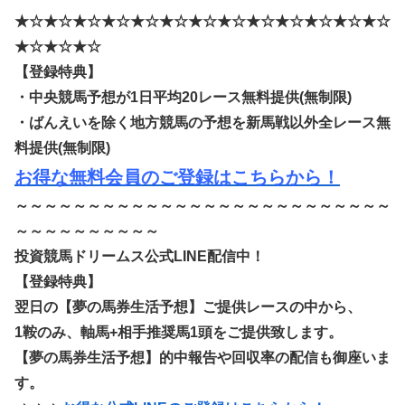
★☆★☆★☆★☆★☆★☆★☆★☆★☆★☆★☆★☆★☆
★☆★☆★☆
【登録特典】
・中央競馬予想が1日平均20レース無料提供(無制限)
・ばんえいを除く地方競馬の予想を新馬戦以外全レース無
料提供(無制限)
お得な無料会員のご登録はこちらから！
～～～～～～～～～～～～～～～～～～～～～～～～～～
～～～～～～～～～～
投資競馬ドリームス公式LINE配信中！
【登録特典】
翌日の【夢の馬券生活予想】ご提供レースの中から、
1鞍のみ、軸馬+相手推奨馬1頭をご提供致します。
【夢の馬券生活予想】的中報告や回収率の配信も御座いま
す。