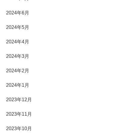
2024年6月
2024年5月
2024年4月
2024年3月
2024年2月
2024年1月
2023年12月
2023年11月
2023年10月