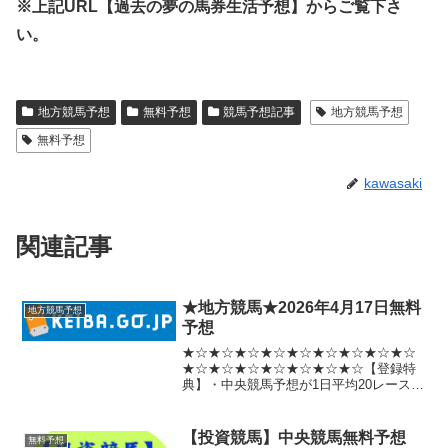
※上記URL【過去の夢の馬券生活予想】からご覧下さ
い。
地方競馬予想
無料予想
競馬予想記事
地方競馬予想
無料予想
kawasaki
関連記事
★地方競馬★2026年4月17日無料
地方競馬予想
予想
★☆★☆★☆★☆★☆★☆★☆★☆★☆
★☆★☆★☆★☆★☆★☆★☆【登録特
典】・中央競馬予想が1日平均20レース無
料提供(無制限)・ばんえいを除く地方競馬
の予想を新馬戦以外全レース無料提供(無
制限)・【夢の馬券生活予想】ご提供レー
【投資競馬】中央競馬無料予想
無料予想