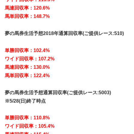
馬連回収率：120.6%
馬単回収率：148.7%
夢の馬券生活予想2018年通算回収率(ご提供レース:510)
単勝回収率：102.4%
ワイド回収率：107.2%
馬連回収率：130.0%
馬単回収率：122.4%
夢の馬券生活予想通算回収率(ご提供レース:5003)
※5/28(日)終了時点
単勝回収率：110.8%
ワイド回収率：105.4%