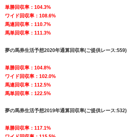
単勝回収率：104.3%
ワイド回収率：108.6%
馬連回収率：110.7%
馬単回収率：111.3%
夢の馬券生活予想2020年通算回収率(ご提供レース:559)
単勝回収率：104.8%
ワイド回収率：102.0%
馬連回収率：112.5%
馬単回収率：122.5%
夢の馬券生活予想2019年通算回収率(ご提供レース:532)
単勝回収率：117.1%
ワイド回収率：115.5%