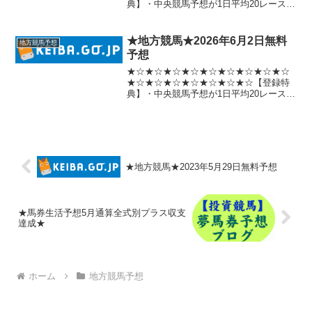
典】・中央競馬予想が1日平均20レース無
料提供(無制限)・ばんえいを除く地方競馬
の予想を新馬戦以外全レース無料提供(無
制限)・【夢の馬券生活予想】ご提供レー
★地方競馬★2026年6月2日無料
地方競馬予想
スの中から、...
予想
★☆★☆★☆★☆★☆★☆★☆★☆★☆
★☆★☆★☆★☆★☆★☆★☆【登録特
典】・中央競馬予想が1日平均20レース無
料提供(無制限)・ばんえいを除く地方競馬
の予想を新馬戦以外全レース無料提供(無
制限)・【夢の馬券生活予想】ご提供レー
スの中から、...
★地方競馬★2023年5月29日無料予想
★馬券生活予想5月通算全式別プラス収支
達成★
ホーム
地方競馬予想