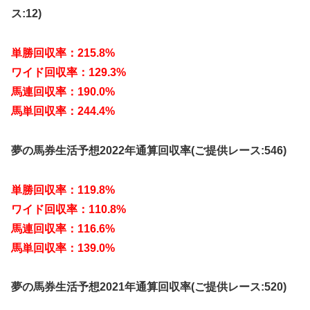
ス:12)
単勝回収率：215.8%
ワイド回収率：129.3%
馬連回収率：190.0%
馬単回収率：244.4%
夢の馬券生活予想2022年通算回収率(ご提供レース:546)
単勝回収率：119.8%
ワイド回収率：110.8%
馬連回収率：116.6%
馬単回収率：139.0%
夢の馬券生活予想2021年通算回収率(ご提供レース:520)