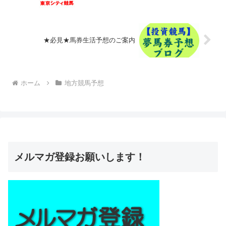
★必見★馬券生活予想のご案内
ホーム
地方競馬予想
メルマガ登録お願いします！