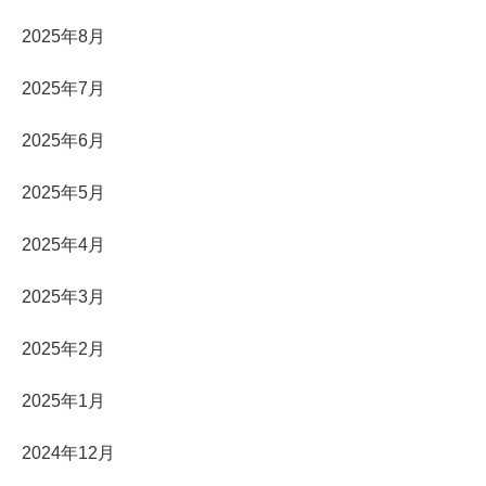
2025年8月
2025年7月
2025年6月
2025年5月
2025年4月
2025年3月
2025年2月
2025年1月
2024年12月