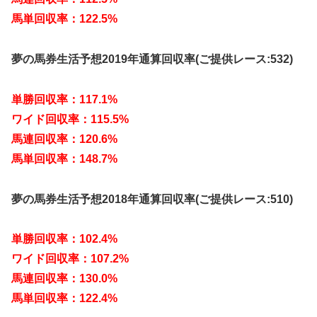
馬単回収率：122.5%
夢の馬券生活予想2019年通算回収率(ご提供レース:532)
単勝回収率：117.1%
ワイド回収率：115.5%
馬連回収率：120.6%
馬単回収率：148.7%
夢の馬券生活予想2018年通算回収率(ご提供レース:510)
単勝回収率：102.4%
ワイド回収率：107.2%
馬連回収率：130.0%
馬単回収率：122.4%