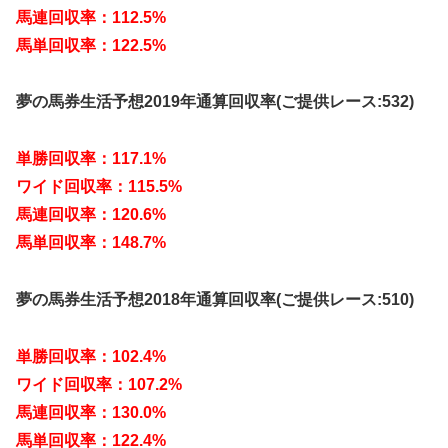
馬連回収率：112.5%
馬単回収率：122.5%
夢の馬券生活予想2019年通算回収率(ご提供レース:532)
単勝回収率：117.1%
ワイド回収率：115.5%
馬連回収率：120.6%
馬単回収率：148.7%
夢の馬券生活予想2018年通算回収率(ご提供レース:510)
単勝回収率：102.4%
ワイド回収率：107.2%
馬連回収率：130.0%
馬単回収率：122.4%