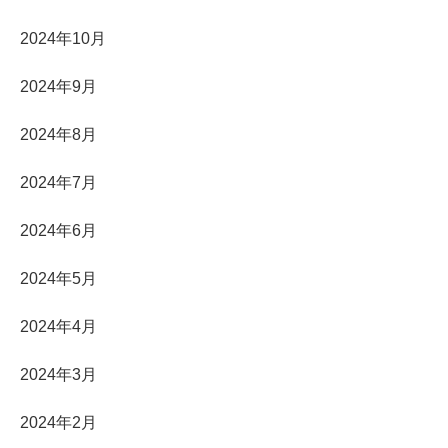
2024年10月
2024年9月
2024年8月
2024年7月
2024年6月
2024年5月
2024年4月
2024年3月
2024年2月