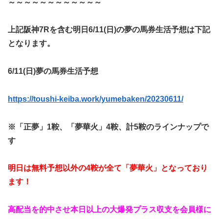
～～～～～～～～～～～～
上記阪神7Rを含む明日6/11(日)の夢の馬券生活予想は下記
となります。
6/11(日)夢の馬券生活予想
https://toushi-keiba.work/yumebaken/20230611/
※「正夢」1鞍、「夢華火」4鞍、計5鞍のラインナップで
す
明日は無料予想以外の4鞍が全て「夢華火」となっており
ます！
高配当を的中させ本日以上の大爆発プラス収支を会員様に