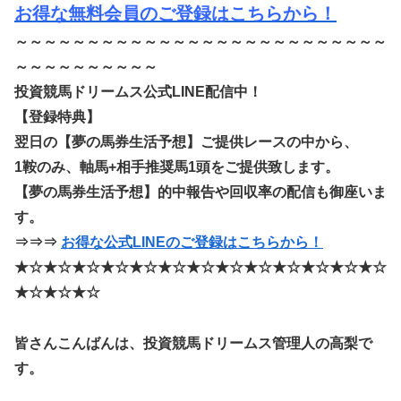
お得な無料会員のご登録はこちらから！
～～～～～～～～～～～～～～～～～～～～～～～～～～
～～～～～～～～～～
投資競馬ドリームス公式LINE配信中！
【登録特典】
翌日の【夢の馬券生活予想】ご提供レースの中から、
1鞍のみ、軸馬+相手推奨馬1頭をご提供致します。
【夢の馬券生活予想】的中報告や回収率の配信も御座いま
す。
⇒⇒⇒
お得な公式LINEのご登録はこちらから！
★☆★☆★☆★☆★☆★☆★☆★☆★☆★☆★☆★☆★☆
★☆★☆★☆
皆さんこんばんは、投資競馬ドリームス管理人の高梨で
す。