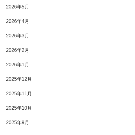
2026年5月
2026年4月
2026年3月
2026年2月
2026年1月
2025年12月
2025年11月
2025年10月
2025年9月