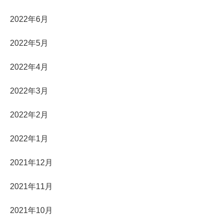
2022年6月
2022年5月
2022年4月
2022年3月
2022年2月
2022年1月
2021年12月
2021年11月
2021年10月