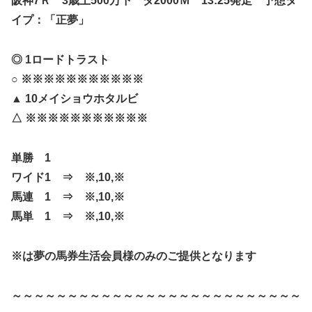
阪神7Ｒ 3歳上500万下 ダ2000Ｍ 13:25発走 予想タ
イプ：「正夢」
◎ 1ロードトラスト
○ ※※※※※※※※※※※
▲ 10メイショウホタルビ
△ ※※※※※※※※※※※
単勝 1
ワイド1 ⇒ ※,10,※
馬連 1 ⇒ ※,10,※
馬単 1 ⇒ ※,10,※
※は夢の馬券生活会員様のみのご提供となります
～～～～～～～～～～～～～～～～～～～～～～～～～～