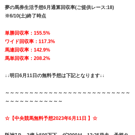
夢の馬券生活予想6月通算回収率(ご提供レース:18)
※6/10(土)終了時点
単勝回収率：155.5%
ワイド回収率：117.3%
馬連回収率：142.9%
馬単回収率：208.2%
↓↓明日6月11日の無料予想は下記となります↓↓
～～～～～～～～～～～～～～～～～～～～～～～～～～
～～～～～～～～～～～～
☆【中央競馬無料予想2023年6月11日 】☆