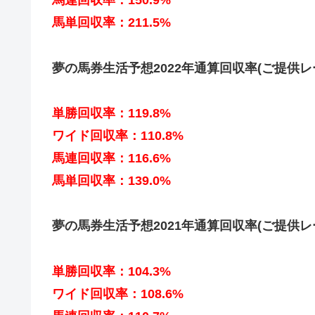
馬連回収率：150.9%
馬単回収率：211.5%
夢の馬券生活予想2022年通算回収率(ご提供レース
単勝回収率：119.8%
ワイド回収率：110.8%
馬連回収率：116.6%
馬単回収率：139.0%
夢の馬券生活予想2021年通算回収率(ご提供レース
単勝回収率：104.3%
ワイド回収率：108.6%