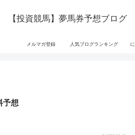
【投資競馬】夢馬券予想ブログ
メルマガ登録
人気ブログランキング
に
料予想