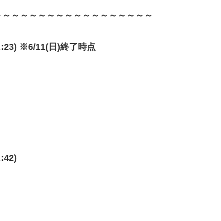
～～～～～～～～～～～～～～～～～～
) ※6/11(日)終了時点
42)