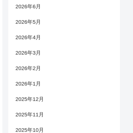
2026年6月
2026年5月
2026年4月
2026年3月
2026年2月
2026年1月
2025年12月
2025年11月
2025年10月