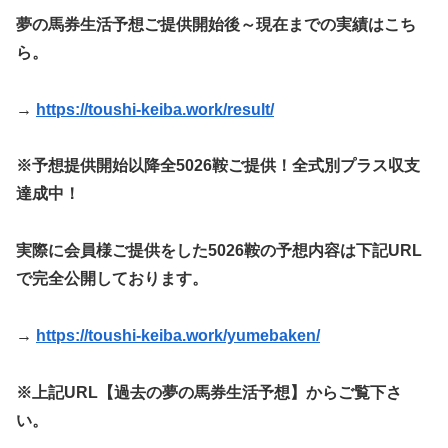
夢の馬券生活予想ご提供開始後～現在までの実績はこち
ら。
→
https://toushi-keiba.work/result/
※予想提供開始以降全5026鞍ご提供！全式別プラス収支
達成中！
実際に会員様ご提供をした5026鞍の予想内容は下記URL
で完全公開しております。
→
https://toushi-keiba.work/yumebaken/
※上記URL【過去の夢の馬券生活予想】からご覧下さ
い。