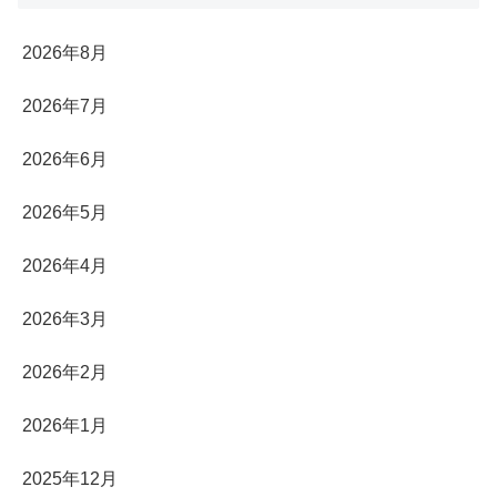
2026年8月
2026年7月
2026年6月
2026年5月
2026年4月
2026年3月
2026年2月
2026年1月
2025年12月