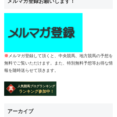
メルマガ登録お願いします！
※
メルマガ登録して頂くと、中央競馬、地方競馬の予想を
無料でご覧いただけます。また、特別無料予想等お得な情
報を随時送らせて頂きます。
アーカイブ