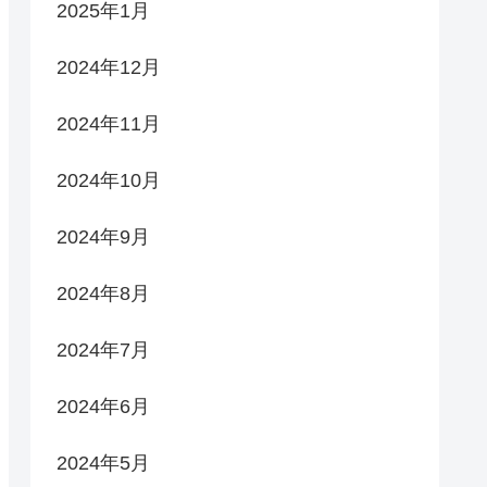
2025年1月
2024年12月
2024年11月
2024年10月
2024年9月
2024年8月
2024年7月
2024年6月
2024年5月