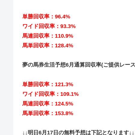
単勝回収率：96.4%
ワイド回収率：93.3%
馬連回収率：110.9%
馬単回収率：128.4%
夢の馬券生活予想6月通算回収率(ご提供レース:23
単勝回収率：121.3%
ワイド回収率：109.1%
馬連回収率：124.5%
馬単回収率：153.8%
↓↓明日6月17日の無料予想は下記となります↓↓