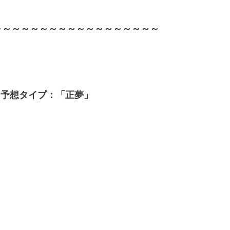
～～～～～～～～～～～～～～～～～～
走 予想タイプ：「正夢」