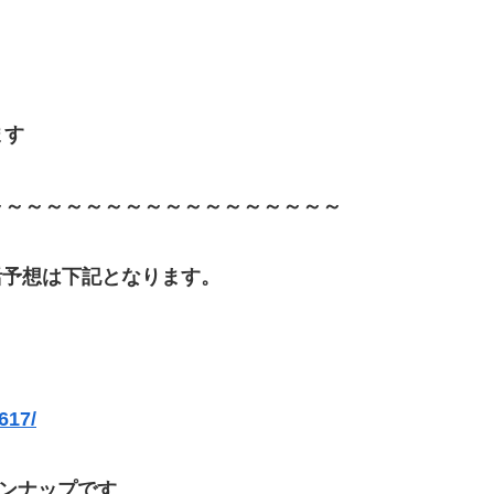
ます
～～～～～～～～～～～～～～～～～～
生活予想は下記となります。
617/
インナップです