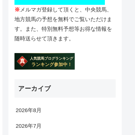
※
メルマガ登録して頂くと、中央競馬、
地方競馬の予想を無料でご覧いただけま
す。また、特別無料予想等お得な情報を
随時送らせて頂きます。
アーカイブ
2026年8月
2026年7月