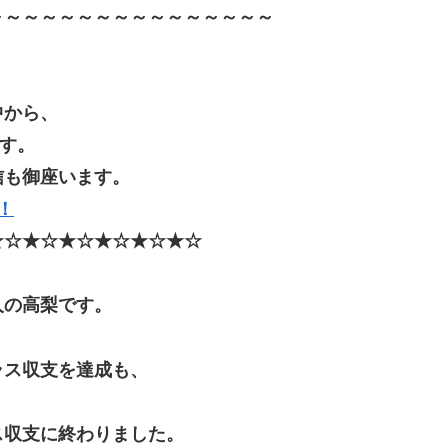
～～～～～～～～～～～～～～～～
中から、
ます。
信も御座います。
！
★☆★☆★☆★☆★☆★☆
人の高梨です。
ラス収支を達成も、
ス収支に終わりました。