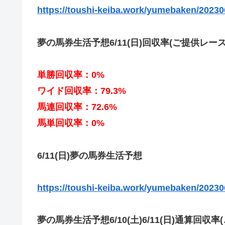
https://toushi-keiba.work/yumebaken/20230
夢の馬券生活予想6/11(日)回収率(ご提供レース:
単勝回収率：0%
ワイド回収率：79.3%
馬連回収率：72.6%
馬単回収率：0%
6/11(日)夢の馬券生活予想
https://toushi-keiba.work/yumebaken/20230
夢の馬券生活予想6/10(土)6/11(日)通算回収率