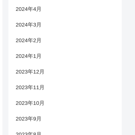
2024年4月
2024年3月
2024年2月
2024年1月
2023年12月
2023年11月
2023年10月
2023年9月
2023年8月