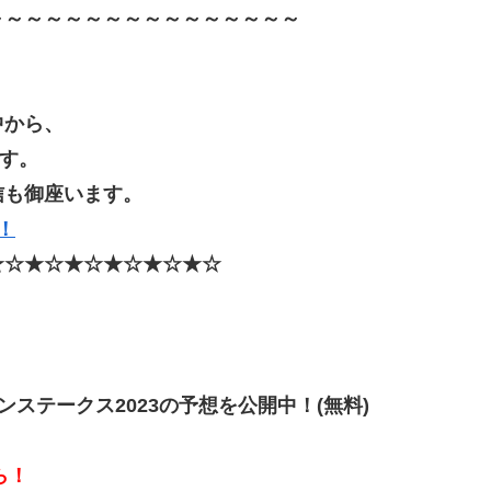
～～～～～～～～～～～～～～～～
中から、
ます。
信も御座います。
！
★☆★☆★☆★☆★☆★☆
ンステークス2023の予想を公開中！(無料)
ら！