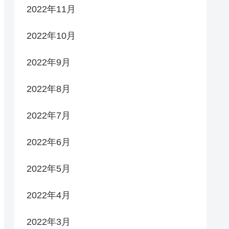
2022年11月
2022年10月
2022年9月
2022年8月
2022年7月
2022年6月
2022年5月
2022年4月
2022年3月