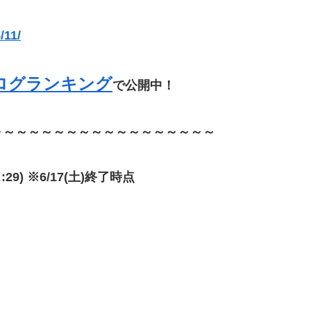
/11/
ログランキング
で公開中！
～～～～～～～～～～～～～～～～～～
) ※6/17(土)終了時点