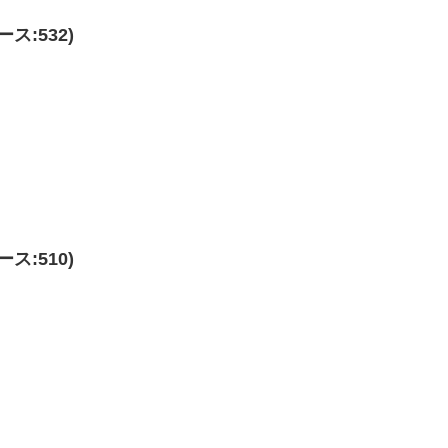
:532)
:510)