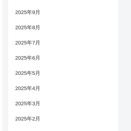
2025年9月
2025年8月
2025年7月
2025年6月
2025年5月
2025年4月
2025年3月
2025年2月