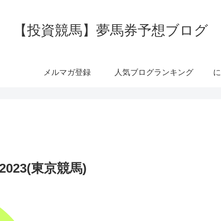
【投資競馬】夢馬券予想ブログ
メルマガ登録
人気ブログランキング
に
23(東京競馬)