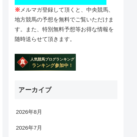
※
メルマガ登録して頂くと、中央競馬、
地方競馬の予想を無料でご覧いただけま
す。また、特別無料予想等お得な情報を
随時送らせて頂きます。
アーカイブ
2026年8月
2026年7月