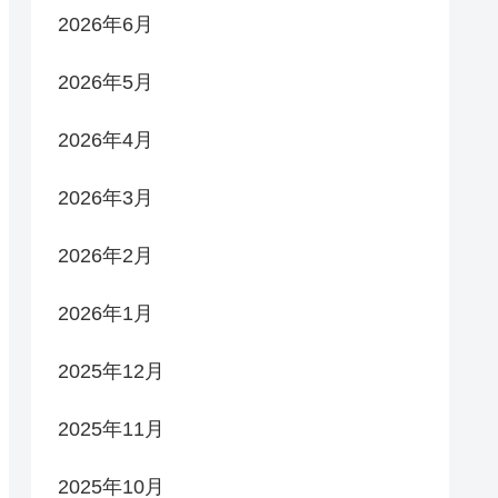
2026年6月
2026年5月
2026年4月
2026年3月
2026年2月
2026年1月
2025年12月
2025年11月
2025年10月