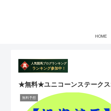
HOME
★無料★ユニコーンステークス20
無料予想