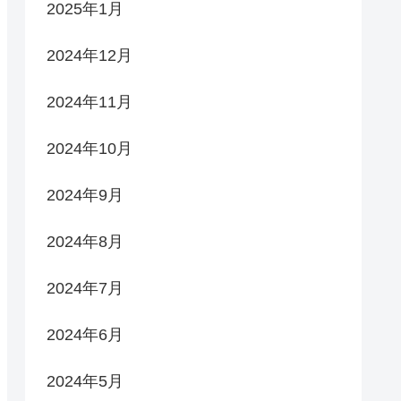
2025年1月
2024年12月
2024年11月
2024年10月
2024年9月
2024年8月
2024年7月
2024年6月
2024年5月