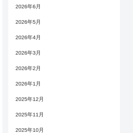
2026年6月
2026年5月
2026年4月
2026年3月
2026年2月
2026年1月
2025年12月
2025年11月
2025年10月