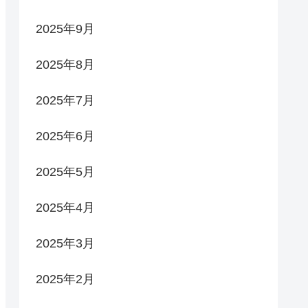
2025年9月
2025年8月
2025年7月
2025年6月
2025年5月
2025年4月
2025年3月
2025年2月