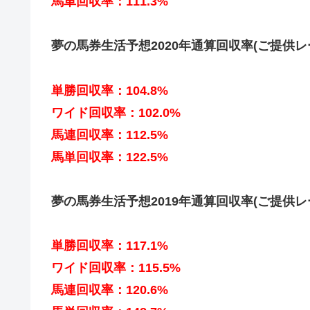
馬単回収率：111.3%
夢の馬券生活予想2020年通算回収率(ご提供レース
単勝回収率：104.8%
ワイド回収率：102.0%
馬連回収率：112.5%
馬単回収率：122.5%
夢の馬券生活予想2019年通算回収率(ご提供レース
単勝回収率：117.1%
ワイド回収率：115.5%
馬連回収率：120.6%