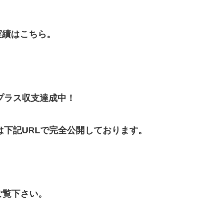
実績はこちら。
プラス収支達成中！
は下記URLで完全公開しております。
ご覧下さい。