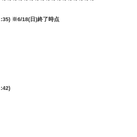
) ※6/18(日)終了時点
42)