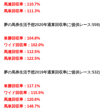
馬連回収率：110.7%
馬単回収率：111.3%
夢の馬券生活予想2020年通算回収率(ご提供レース:559)
単勝回収率：104.8%
ワイド回収率：102.0%
馬連回収率：112.5%
馬単回収率：122.5%
夢の馬券生活予想2019年通算回収率(ご提供レース:532)
単勝回収率：117.1%
ワイド回収率：115.5%
馬連回収率：120.6%
馬単回収率：148.7%