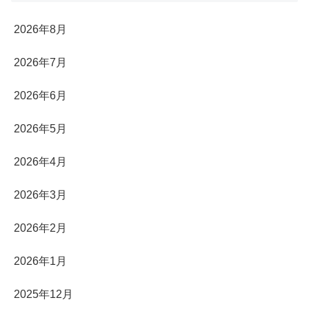
2026年8月
2026年7月
2026年6月
2026年5月
2026年4月
2026年3月
2026年2月
2026年1月
2025年12月