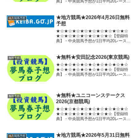
典】・中央競馬予想が1日平均20レース無
料提供(無制限)・ばんえいを除く地方競馬
の予想を新馬戦以外全レース無料提供(無
制限)・【夢の馬券生活予想】ご提供レー
★地方競馬★2026年4月26日無料
地方競馬予想
スの中から、...
予想
★☆★☆★☆★☆★☆★☆★☆★☆★☆
★☆★☆★☆★☆★☆★☆★☆【登録特
典】・中央競馬予想が1日平均20レース無
料提供(無制限)・ばんえいを除く地方競馬
の予想を新馬戦以外全レース無料提供(無
制限)・【夢の馬券生活予想】ご提供レー
★無料★安田記念2026(東京競馬)
無料予想
スの中から、...
★☆★☆★☆★☆★☆★☆★☆★☆★☆
★☆★☆★☆★☆★☆★☆★☆【登録特
典】・中央競馬予想が1日平均20レース無
料提供(無制限)・ばんえいを除く地方競馬
の予想を新馬戦以外全レース無料提供(無
制限)・【夢の馬券生活予想】ご提供レー
スの中から、...
★無料★ユニコーンステークス
無料予想
2026(京都競馬)
★☆★☆★☆★☆★☆★☆★☆★☆★☆
★☆★☆★☆★☆★☆★☆★☆【登録特
典】・中央競馬予想が1日平均20レース無
料提供(無制限)・ばんえいを除く地方競馬
の予想を新馬戦以外全レース無料提供(無
制限)・【夢の馬券生活予想】ご提供レー
★地方競馬★2026年5月31日無料
地方競馬予想