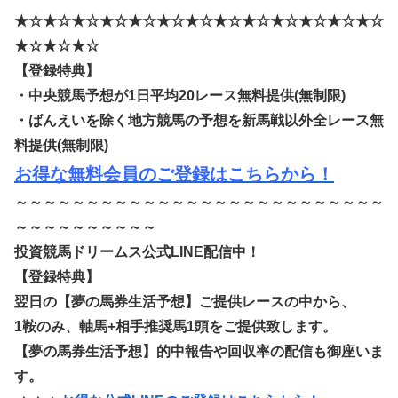
★☆★☆★☆★☆★☆★☆★☆★☆★☆★☆★☆★☆★☆
★☆★☆★☆
【登録特典】
・中央競馬予想が1日平均20レース無料提供(無制限)
・ばんえいを除く地方競馬の予想を新馬戦以外全レース無
料提供(無制限)
お得な無料会員のご登録はこちらから！
～～～～～～～～～～～～～～～～～～～～～～～～～～
～～～～～～～～～～
投資競馬ドリームス公式LINE配信中！
【登録特典】
翌日の【夢の馬券生活予想】ご提供レースの中から、
1鞍のみ、軸馬+相手推奨馬1頭をご提供致します。
【夢の馬券生活予想】的中報告や回収率の配信も御座いま
す。