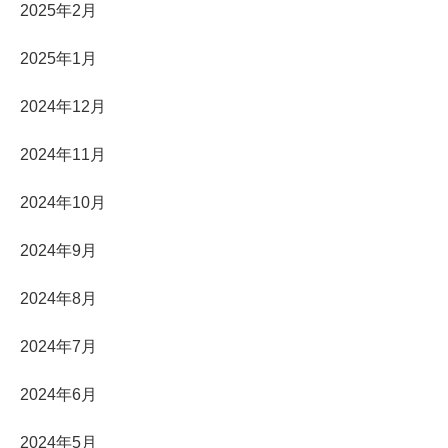
2025年2月
2025年1月
2024年12月
2024年11月
2024年10月
2024年9月
2024年8月
2024年7月
2024年6月
2024年5月