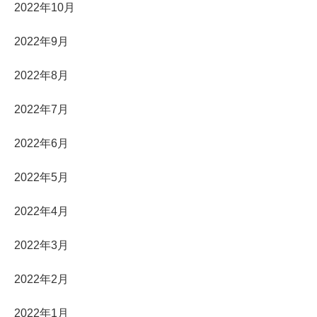
2022年10月
2022年9月
2022年8月
2022年7月
2022年6月
2022年5月
2022年4月
2022年3月
2022年2月
2022年1月