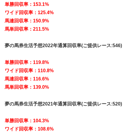
単勝回収率：153.1%
ワイド回収率：125.4%
馬連回収率：150.9%
馬単回収率：211.5%
夢の馬券生活予想2022年通算回収率(ご提供レース:546)
単勝回収率：119.8%
ワイド回収率：110.8%
馬連回収率：116.6%
馬単回収率：139.0%
夢の馬券生活予想2021年通算回収率(ご提供レース:520)
単勝回収率：104.3%
ワイド回収率：108.6%