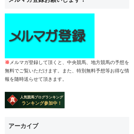
※
メルマガ登録して頂くと、中央競馬、地方競馬の予想を
無料でご覧いただけます。また、特別無料予想等お得な情
報を随時送らせて頂きます。
アーカイブ