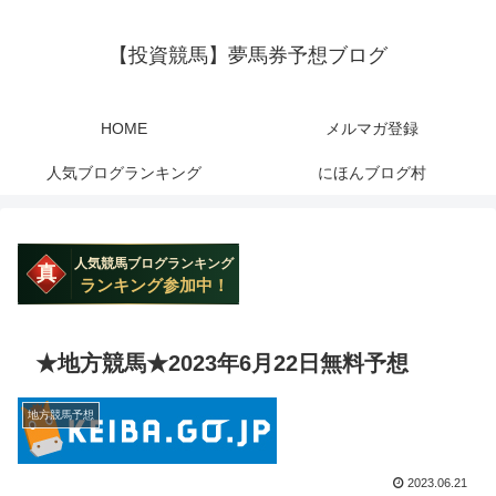
【投資競馬】夢馬券予想ブログ
HOME
メルマガ登録
人気ブログランキング
にほんブログ村
★地方競馬★2023年6月22日無料予想
地方競馬予想
2023.06.21