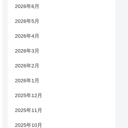
2026年6月
2026年5月
2026年4月
2026年3月
2026年2月
2026年1月
2025年12月
2025年11月
2025年10月