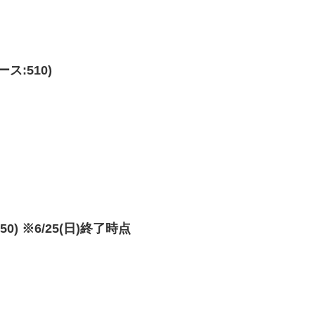
:510)
 ※6/25(日)終了時点