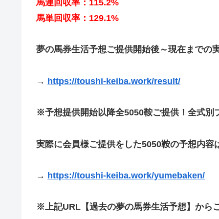
馬連回収率：115.2%
馬単回収率：129.1%
夢の馬券生活予想ご提供開始後～現在までの
→
https://toushi-keiba.work/result/
※予想提供開始以降全5050鞍ご提供！全式別
実際に会員様ご提供をした5050鞍の予想内容
→
https://toushi-keiba.work/yumebaken/
※上記URL【過去の夢の馬券生活予想】から