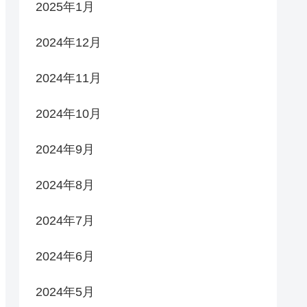
2025年1月
2024年12月
2024年11月
2024年10月
2024年9月
2024年8月
2024年7月
2024年6月
2024年5月