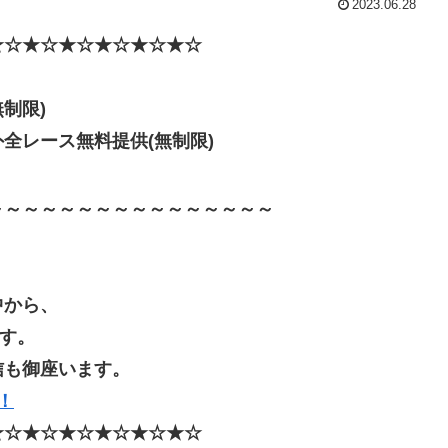
2023.06.28
★☆★☆★☆★☆★☆★☆
制限)
全レース無料提供(無制限)
～～～～～～～～～～～～～～～～
中から、
ます。
信も御座います。
！
★☆★☆★☆★☆★☆★☆