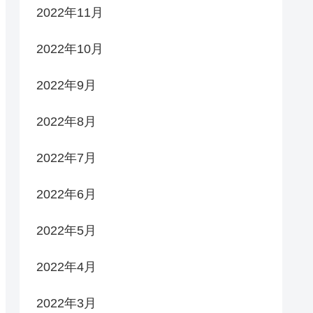
2022年11月
2022年10月
2022年9月
2022年8月
2022年7月
2022年6月
2022年5月
2022年4月
2022年3月