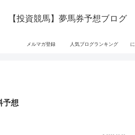
【投資競馬】夢馬券予想ブログ
メルマガ登録
人気ブログランキング
に
料予想