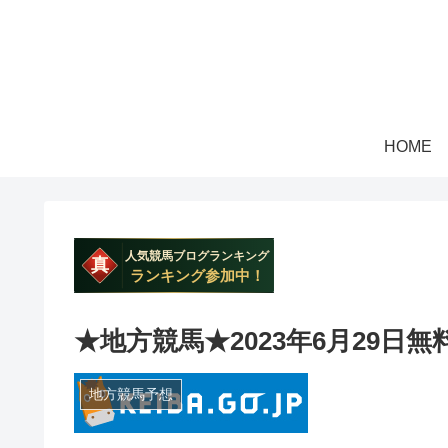
HOME
★地方競馬★2023年6月29日無
地方競馬予想