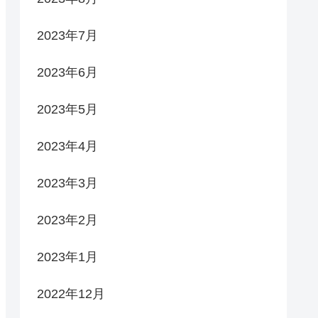
2023年7月
2023年6月
2023年5月
2023年4月
2023年3月
2023年2月
2023年1月
2022年12月