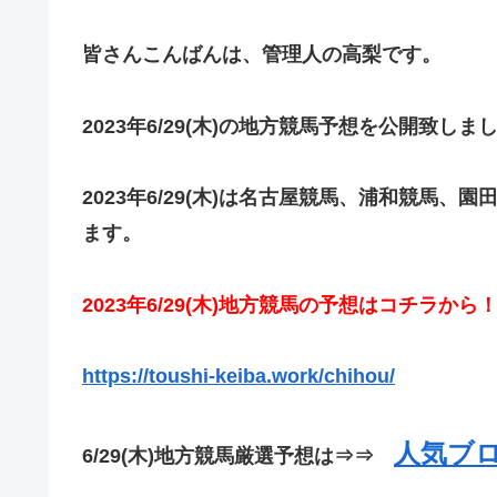
皆さんこんばんは、管理人の高梨です。
2023年6/29(木)の地方競馬予想を公開致しまし
2023年6/29(木)は名古屋競馬、浦和競馬
ます。
2023年6/29(木)地方競馬の予想はコチラから
https://toushi-keiba.work/chihou/
人気ブ
6/29(木)地方競馬厳選予想は⇒⇒