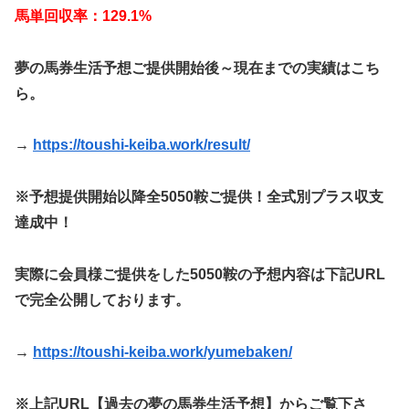
馬単回収率：129.1%
夢の馬券生活予想ご提供開始後～現在までの実績はこち
ら。
→
https://toushi-keiba.work/result/
※予想提供開始以降全5050鞍ご提供！全式別プラス収支
達成中！
実際に会員様ご提供をした5050鞍の予想内容は下記URL
で完全公開しております。
→
https://toushi-keiba.work/yumebaken/
※上記URL【過去の夢の馬券生活予想】からご覧下さ