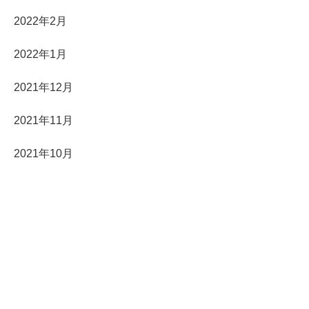
2022年2月
2022年1月
2021年12月
2021年11月
2021年10月