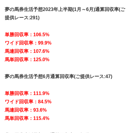
夢の馬券生活予想2023年上半期(1月～6月)通算回収率(ご
提供レース:291)
単勝回収率：106.5%
ワイド回収率：99.9%
馬連回収率：107.6%
馬単回収率：125.0%
夢の馬券生活予想6月通算回収率(ご提供レース:47)
単勝回収率：111.9%
ワイド回収率：84.5%
馬連回収率：93.6%
馬単回収率：115.4%