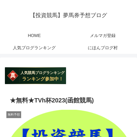
【投資競馬】夢馬券予想ブログ
HOME
メルマガ登録
人気ブログランキング
にほんブログ村
★無料★TVh杯2023(函館競馬)
無料予想