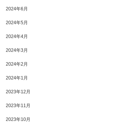
2024年6月
2024年5月
2024年4月
2024年3月
2024年2月
2024年1月
2023年12月
2023年11月
2023年10月