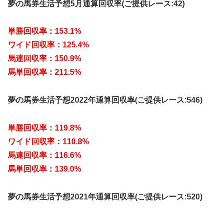
夢の馬券生活予想5月通算回収率(ご提供レース:42)
単勝回収率：153.1%
ワイド回収率：125.4%
馬連回収率：150.9%
馬単回収率：211.5%
夢の馬券生活予想2022年通算回収率(ご提供レース:546)
単勝回収率：119.8%
ワイド回収率：110.8%
馬連回収率：116.6%
馬単回収率：139.0%
夢の馬券生活予想2021年通算回収率(ご提供レース:520)