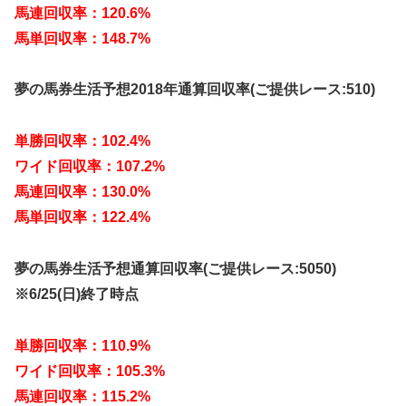
馬連回収率：120.6%
馬単回収率：148.7%
夢の馬券生活予想2018年通算回収率(ご提供レース:510)
単勝回収率：102.4%
ワイド回収率：107.2%
馬連回収率：130.0%
馬単回収率：122.4%
夢の馬券生活予想通算回収率(ご提供レース:5050)
※6/25(日)終了時点
単勝回収率：110.9%
ワイド回収率：105.3%
馬連回収率：115.2%