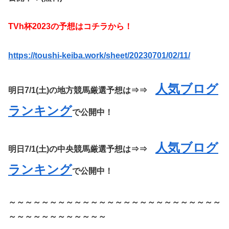
TVh杯2023の予想はコチラから！
https://toushi-keiba.work/sheet/20230701/02/11/
人気ブログ
明日7/1(土)の地方競馬厳選予想は⇒⇒
ランキング
で公開中！
人気ブログ
明日7/1(土)の中央競馬厳選予想は⇒⇒
ランキング
で公開中！
～～～～～～～～～～～～～～～～～～～～～～～～～～
～～～～～～～～～～～～