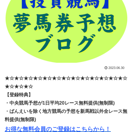
2023.06.30
★☆★☆★☆★☆★☆★☆★☆★☆★☆★☆★☆★☆★☆
★☆★☆★☆
【登録特典】
・中央競馬予想が1日平均20レース無料提供(無制限)
・ばんえいを除く地方競馬の予想を新馬戦以外全レース無
料提供(無制限)
お得な無料会員のご登録はこちらから！