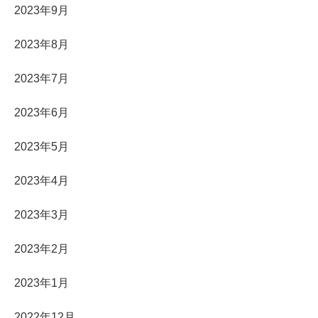
2023年9月
2023年8月
2023年7月
2023年6月
2023年5月
2023年4月
2023年3月
2023年2月
2023年1月
2022年12月