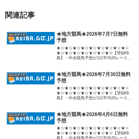
関連記事
★地方競馬★2026年7月7日無料
地方競馬予想
予想
★☆★☆★☆★☆★☆★☆★☆★☆★☆
★☆★☆★☆★☆★☆★☆★☆【登録特
典】・中央競馬予想が1日平均20レース無
料提供(無制限)・ばんえいを除く地方競馬
の予想を新馬戦以外全レース無料提供(無
制限)・【夢の馬券生活予想】ご提供レー
★地方競馬★2026年7月30日無料
地方競馬予想
スの中から、...
予想
★☆★☆★☆★☆★☆★☆★☆★☆★☆
★☆★☆★☆★☆★☆★☆★☆【登録特
典】・中央競馬予想が1日平均20レース無
料提供(無制限)・ばんえいを除く地方競馬
の予想を新馬戦以外全レース無料提供(無
制限)・【夢の馬券生活予想】ご提供レー
★地方競馬★2026年4月6日無料
地方競馬予想
スの中から、...
予想
★☆★☆★☆★☆★☆★☆★☆★☆★☆
★☆★☆★☆★☆★☆★☆★☆【登録特
典】・中央競馬予想が1日平均20レース無