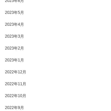
2023年6月
2023年5月
2023年4月
2023年3月
2023年2月
2023年1月
2022年12月
2022年11月
2022年10月
2022年9月