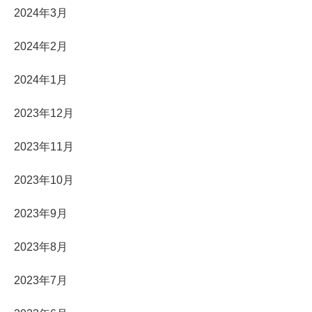
2024年3月
2024年2月
2024年1月
2023年12月
2023年11月
2023年10月
2023年9月
2023年8月
2023年7月