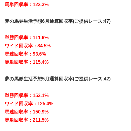
馬単回収率：123.3%
夢の馬券生活予想6月通算回収率(ご提供レース:47)
単勝回収率：111.9%
ワイド回収率：84.5%
馬連回収率：93.6%
馬単回収率：115.4%
夢の馬券生活予想5月通算回収率(ご提供レース:42)
単勝回収率：153.1%
ワイド回収率：125.4%
馬連回収率：150.9%
馬単回収率：211.5%