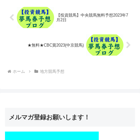
スの中から、...
【投資競馬】中央競馬無料予想2023年7
月2日
★無料★CBC賞2023(中京競馬)
ホーム
地方競馬予想
メルマガ登録お願いします！