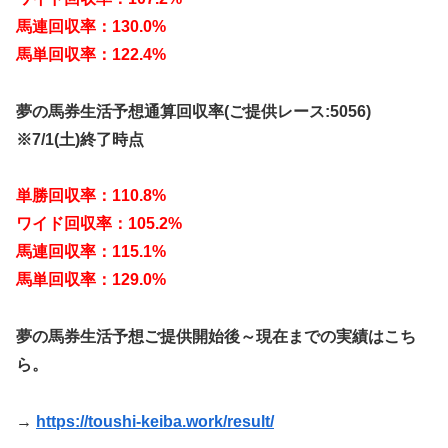
馬連回収率：130.0%
馬単回収率：122.4%
夢の馬券生活予想通算回収率(ご提供レース:5056)
※7/1(土)終了時点
単勝回収率：110.8%
ワイド回収率：105.2%
馬連回収率：115.1%
馬単回収率：129.0%
夢の馬券生活予想ご提供開始後～現在までの実績はこち
ら。
→
https://toushi-keiba.work/result/