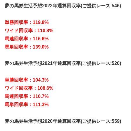
夢の馬券生活予想2022年通算回収率(ご提供レース:546)
単勝回収率：119.8%
ワイド回収率：110.8%
馬連回収率：116.6%
馬単回収率：139.0%
夢の馬券生活予想2021年通算回収率(ご提供レース:520)
単勝回収率：104.3%
ワイド回収率：108.6%
馬連回収率：110.7%
馬単回収率：111.3%
夢の馬券生活予想2020年通算回収率(ご提供レース:559)